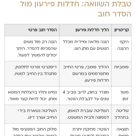
טבלת השוואה: חדלות פירעון מול
הסדר חוב
קריטריון
הליך חדלות פירעון
הסדר חוב פרטי
היקף
הגנה מלאה ומיידית מכלל
הגנה רק מול נושים
ההגנה
הנושים עם מתן הצו.
שהסכימו להסדר. היתר
יכולים להמשיך לפעול.
פומביות
ההליך פומבי, פרטי החייב
דיסקרטי ופרטי לחלוטין,
מתפרסמים במרשם
מתנהל בין החייב לנושיו.
חדלות פירעון.
משך
מוגדר בחוק, לרוב סביב 4
גמיש ותלוי בהצלחת המשא
זמן
שנים עד לקבלת הפטר.
ומתן. יכול להיות קצר מאוד.
שליטה
השליטה עוברת לנאמן,
השליטה נשארת בידי
בתהליך
לממונה ולבית המשפט.
החייב ועורך דינו.
תוצאה
הפטר: מחיקת יתרת
סילוק החוב הספציפי מול