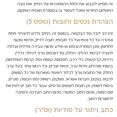
זה מסייע לקבוע את יכולת ההשתכרות של החייב ואת גובה
התשלום החודשי שיוכל לעמוד בו במסגרת תוכנית השיקום.
הצהרת נכסים וחובות (טופס 5)
זהו לב ליבה של הבקשה. בטופס זה, החייב נדרש להצהיר תחת
אזהרה על כל נכסיו ועל כל חובותיו. חובה לדייק ולהיות שקוף
לחלוטין, שכן הסתרת נכסים או מידע מהווה עבירה פלילית ועלולה
להוביל לביטול ההליך. החלק של הנכסים צריך לכלול: נדל"ן
(דירות, קרקעות), כלי רכב, חסכונות, קופות גמל, קרנות השתלמות,
ביטוחי מנהלים, ניירות ערך, זכויות יוצרים, וכל רכוש אחר בעל ערך.
החלק של החובות צריך לכלול רשימה מפורטת של כל הנושים,
לרבות בנקים, חברות אשראי, ספקים, רשויות (מס הכנסה, מע"מ,
ביטוח לאומי), וכן חובות לאנשים פרטיים. עבור כל חוב יש לציין את
שם הנושה, סכום החוב המקורי, סכום החוב העדכני, והסיבה
להיווצרות החוב.
כתב ויתור על סודיות (וס"ר)