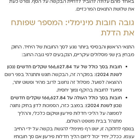
באחד מהם עלולה להוביל לדחיית הבקשה על הסף. נפרט כעת
את שלושת התנאים המרכזיים.
גובה חובות מינימלי: המספר שפותח
את הדלת
התנאי הראשון והבסיסי ביותר נוגע לסך החובות של היחיד. החוק
מבחין בין שני מסלולים עיקריים, הנקבעים לפי גובה החוב:
חובות בסך כולל של עד 166,627.84 שקלים חדשים (נכון
לשנת 2024):
במקרה זה, הבקשה תוגש ותתנהל בפני רשם
ההוצאה לפועל. מסלול זה נחשב לרוב מהיר ופשוט יותר,
ומיועד לחובות בהיקף נמוך יחסית.
חובות בסך כולל העולה על 166,627.84 שקלים חדשים
(נכון לשנת 2024):
במצב כזה, הסמכות לדון בתיק נתונה
לממונה על הליכי חדלות פירעון ושיקום כלכלי, וההליך
מתנהל בבית משפט השלום.
בנוסף לחלוקה זו, ישנו רף מינימלי להגשת בקשה על ידי החייב
עצמו. ככלל, יחיד יכול ליזום הליך חדלות פירעון אם סך חובותיו