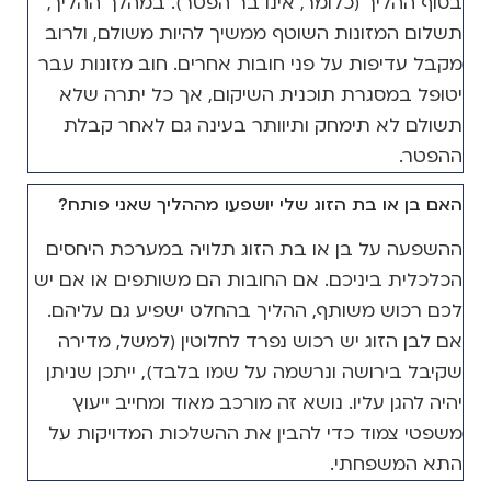
בסוף ההליך (כלומר, אינו בר הפטר). במהלך ההליך,
תשלום המזונות השוטף ממשיך להיות משולם, ולרוב
מקבל עדיפות על פני חובות אחרים. חוב מזונות עבר
יטופל במסגרת תוכנית השיקום, אך כל יתרה שלא
תשולם לא תימחק ותיוותר בעינה גם לאחר קבלת
ההפטר.
האם בן או בת הזוג שלי יושפעו מההליך שאני פותח?
ההשפעה על בן או בת הזוג תלויה במערכת היחסים
הכלכלית ביניכם. אם החובות הם משותפים או אם יש
לכם רכוש משותף, ההליך בהחלט ישפיע גם עליהם.
אם לבן הזוג יש רכוש נפרד לחלוטין (למשל, מדירה
שקיבל בירושה ונרשמה על שמו בלבד), ייתכן שניתן
יהיה להגן עליו. נושא זה מורכב מאוד ומחייב ייעוץ
משפטי צמוד כדי להבין את ההשלכות המדויקות על
התא המשפחתי.