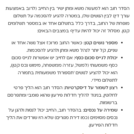
הסדר חוב הוא למעשה משא ומתן ישיר בין החייב (לרוב באמצעות
עורך דין) לבין הנושים שלו, במטרה להגיע להסכמה על תשלום
מופחת של החוב, בדרך כלל בתשלום אחד או במספר תשלומים
קטן. מסלול זה יכול להיות עדיף במצבים הבאים:
מספר נושים קטן:
כאשר החוב מרוכז אצל נושה אחד או
שניים, קל יותר לנהל משא ומתן ולהגיע להסכמות.
יכולת לגייס סכום כסף:
אם לחייב יש אפשרות לגייס סכום
כסף משמעותי (למשל, עזרה ממשפחה, מימוש נכס קטן),
הוא יכול להציע לנושים 'תספורת' משמעותית בתמורה
לתשלום מיידי.
רצון לשמור על דיסקרטיות:
הסדר חוב הוא הליך פרטי
לחלוטין, בניגוד להליך חדלות פירעון שהוא פומבי ומתפרסם
ברשומות.
שמירה על נכסים:
בהסדר חוב, החייב יכול לנסות ולהגן על
נכסים מסוימים (כמו דירת מגורים) שלא היו שורדים את הליך
חדלות הפירעון.