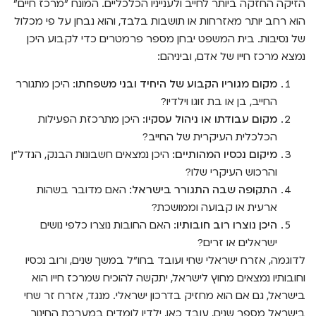
הזיקה החזקה ביותר לחייב ולענייניו הכלכליים. המונח "מרכז חיים"
הוא רחב יותר מאזרחות או תושבות בלבד, והוא נבחן על פי מכלול
של נסיבות. בית המשפט יבחן מספר פרמטרים כדי לקבוע היכן
נמצא מרכז חייו של אדם, וביניהם:
מקום מגוריו הקבוע של היחיד ובני משפחתו:
היכן מתגורר
החייב, בן או בת זוגו וילדיו?
מקום עבודתו או ניהול עסקיו:
היכן מתרכזת הפעילות
הכלכלית העיקרית של החייב?
מיקום נכסיו המהותיים:
היכן נמצאים חשבונות הבנק, הנדל"ן
והרכוש העיקרי שלו?
התקופה שבה התגורר בישראל:
האם מדובר בשהות
ארעית או קבועה וממושכת?
היכן נוצרו רוב חובותיו:
האם החובות נוצרו כלפי נושים
ישראלים או זרים?
לדוגמה, אזרח ישראלי שחי ועובד בחו"ל במשך שנים, ורוב נכסיו
וחובותיו נמצאים מחוץ לישראל, יתקשה להוכיח שמרכז חייו הוא
בישראל, גם אם הוא מחזיק בדרכון ישראלי. מנגד, אזרח זר שחי
בישראל מספר שנים, עובד כאן, ילדיו לומדים במערכת החינוך