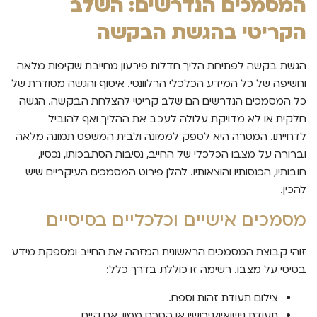
המסמכים הנדרשים: השלב
הקריטי בהגשת הבקשה
הגשת בקשה לפתיחת הליך חדלות פירעון מחייבת שקיפות מלאה
וחשיפה של כל המידע הכלכלי הרלוונטי. איסוף והגשה מסודרת של
כל המסמכים הנדרשים הם שלב קריטי להצלחת הבקשה. הגשה
חלקית או לא מדויקת עלולה לעכב את ההליך ואף להוביל
לדחייתו. המטרה היא לספק לממונה ולבית המשפט תמונה מלאה
וברורה על מצבו הכלכלי של החייב, נסיבות הסתבכותו, נכסיו,
חובותיו, הכנסותיו והוצאותיו. להלן פירוט המסמכים העיקריים שיש
להכין.
מסמכים אישיים וכלכליים בסיסיים
זוהי קבוצת המסמכים הראשונית המזהה את החייב ומספקת מידע
בסיסי על מצבו. רשימה זו כוללת בדרך כלל:
צילום תעודת זהות וספח.
תעודת נישואין/גירושין או הסכם ממון, אם קיים.