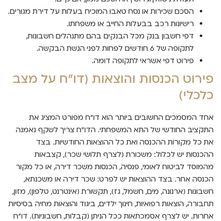
הסכם שכירות או נסח טאבו המוכיח בעלות על דירת מגורים.
רישיונות רכב בבעלות החייב או משפחתו.
דפי חשבון בנק מכל הבנקים בהם מתנהלים חשבונות,
לתקופה של 6 חודשים לפחות לפני הגשת הבקשה.
פירוט דפי אשראי לתקופה דומה.
פירוט הכנסות והוצאות (דו"ח על מצב
כלכלי)
אחד המסמכים החשובים ביותר הוא דו"ח מפורט המציג את
התקציב החודשי של התא המשפחתי. הדו"ח צריך לשקף נאמנה
את כל מקורות ההכנסה ואת כל ההוצאות החודשיות. בצד
ההכנסות יש לכלול: משכורת (לצרף תלושי שכר), קצבאות
מהמוסד לביטוח לאומי, פנסיה, הכנסות משכר דירה, או כל מקור
הכנסה אחר. בצד ההוצאות יש לפרט: שכר דירה או משכנתא,
חשבונות (ארנונה, מים, חשמל, גז), תקשורת (אינטרנט, טלפון), מזון,
תחבורה, הוצאות רפואיות, חינוך ילדים, ביגוד והוצאות מחיה בסיסיות
אחרות. יש לצרף אסמכתאות ככל הניתן (קבלות, חשבוניות). דו"ח