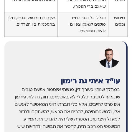
סופית
החובות (למעט חובות
הנושה שהושג עמו הסדר.
שאינם ברי הפטר).
מימוש
ככלל, כל נכסי החייב
אין חובת מימוש נכסים, תלוי
נכסים
מוקנים לנאמן וצפויים
בהסכמות בין הצדדים.
להיות ממומשים.
עו"ד איתי גת רימון
במהלך שנותיי כעורך דין, פגשתי אינספור אנשים טובים
שנקלעו למשבר כלכלי לא באשמתם. חוק חדלות פירעון
אינו פרס לחייבים, אלא כלי חברתי חיוני המאפשר לאנשים
אלו, ולמשפחותיהם, להרים את הראש, להשתקם ולחזור
למעגל היצרנות. המטרה שלי היא להנגיש את המידע
המשפטי המורכב הזה, להסיר את הבושה ולהראות שיש