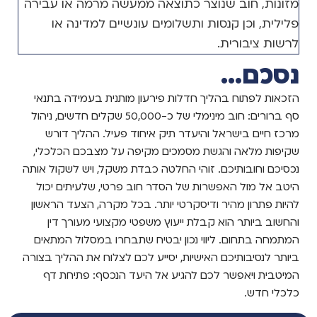
מזונות, חוב שנוצר כתוצאה ממעשה מרמה או עבירה
פלילית, וכן קנסות ותשלומים עונשיים למדינה או
לרשות ציבורית.
נסכם...
הזכאות לפתוח בהליך חדלות פירעון מותנית בעמידה בתנאי
סף ברורים: חוב מינימלי של כ-50,000 שקלים חדשים, ניהול
מרכז חיים בישראל והיעדר תיק איחוד פעיל. ההליך דורש
שקיפות מלאה והגשת מסמכים מקיפה על מצבכם הכלכלי,
נכסיכם וחובותיכם. זוהי החלטה כבדת משקל, ויש לשקול אותה
היטב אל מול האפשרות של הסדר חוב פרטי, שלעיתים יכול
להיות פתרון מהיר ודיסקרטי יותר. בכל מקרה, הצעד הראשון
והחשוב ביותר הוא קבלת ייעוץ משפטי מקצועי מעורך דין
המתמחה בתחום. ליווי נכון יבטיח שתבחרו במסלול המתאים
ביותר לנסיבותיכם האישיות, יסייע לכם לצלוח את ההליך בצורה
המיטבית ויאפשר לכם להגיע אל היעד הנכסף: פתיחת דף
כלכלי חדש.