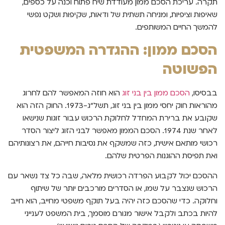
תקרה. עריכת הסכם ממון מעודדת שיח פתוח וכנה על כספים,
שאיפות וציפיות, ומניחה תשתית של ודאות, שקיפות ושקט נפשי
להמשך החיים המשותפים.
הסכם ממון: ההגדרה המשפטית
הפשוטה
בבסיסו,
הסכם ממון בין בני זוג
הוא חוזה המאפשר להם לחרוג
מהוראות חוק יחסי ממון בין בני זוג, תשל"ג-1973. החוק הזה הוא
שקובע את ברירת המחדל לחלוקת הרכוש עבור זוגות שנישאו
לאחר שנת 1974. הסכם הממון מאפשר לבני הזוג ליצור הסדר
רכושי מותאם אישית, כזה שמשקף את נסיבות חייהם, את רצונותיהם
ואת תפיסת ההוגנות הפרטית שלהם.
ההסכם יכול לקבוע הפרדה רכושית מלאה, שבה כל צד נשאר עם
הרכוש שנצבר על שמו, או הסדרים מורכבים יותר של שיתוף
וחלוקה. כדי שהסכם כזה יהיה בעל תוקף משפטי מחייב, הוא חייב
להיות בכתב ולקבל אישור מגורם מוסמך, בית המשפט לענייני