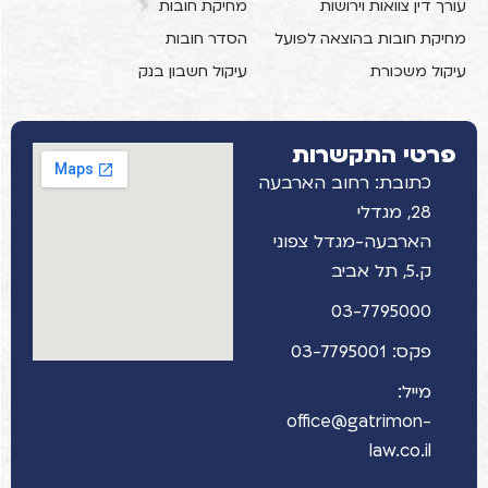
עורך דין צוואות וירושות
מחיקת חובות
מחיקת חובות בהוצאה לפועל
הסדר חובות
עיקול משכורת
עיקול חשבון בנק
פרטי התקשרות
כתובת: רחוב הארבעה
28, מגדלי
הארבעה-מגדל צפוני
ק.5, תל אביב
03-7795000
פקס: 03-7795001
מייל:
office@gatrimon-
law.co.il