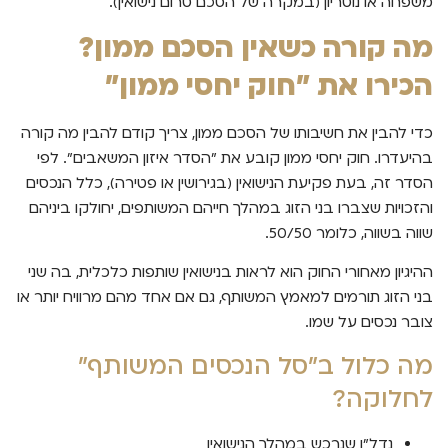
משפחה או נוטריון (במקרה של הסכם טרום נישואין).
מה קורה כשאין הסכם ממון?
הכירו את "חוק יחסי ממון"
כדי להבין את חשיבותו של הסכם ממון, צריך קודם להבין מה קורה
בהיעדרו. חוק יחסי ממון קובע את "הסדר איזון המשאבים". לפי
הסדר זה, בעת פקיעת הנישואין (בגירושין או פטירה), כלל הנכסים
והזכויות שצברו בני הזוג במהלך חייהם המשותפים, יחולקו ביניהם
שווה בשווה, כלומר 50/50.
ההיגיון מאחורי החוק הוא לראות בנישואין שותפות כלכלית, בה שני
בני הזוג תורמים למאמץ המשותף, גם אם אחד מהם מרוויח יותר או
צובר נכסים על שמו.
מה כלול ב"סל הנכסים המשותף"
לחלוקה?
נדל"ן שנרכש במהלך הנישואין