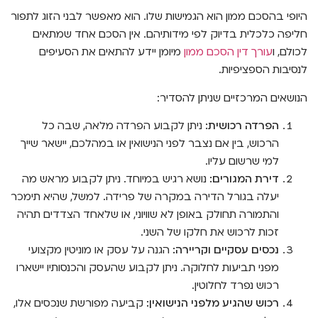
היופי בהסכם ממון הוא הגמישות שלו. הוא מאפשר לבני הזוג לתפור
חליפה כלכלית בדיוק לפי מידותיהם. אין הסכם אחד שמתאים
לכולם, ו
עורך דין הסכם ממון
מיומן יידע להתאים את הסעיפים
לנסיבות הספציפיות.
הנושאים המרכזיים שניתן להסדיר:
הפרדה רכושית:
ניתן לקבוע הפרדה מלאה, שבה כל
הרכוש, בין אם נצבר לפני הנישואין או במהלכם, יישאר שייך
למי שרשום עליו.
דירת המגורים:
נושא רגיש במיוחד. ניתן לקבוע מראש מה
יעלה בגורל הדירה במקרה של פרידה. למשל, שהיא תימכר
והתמורה תחולק באופן לא שוויוני, או שלאחד הצדדים תהיה
זכות לרכוש את חלקו של השני.
נכסים עסקיים וקריירה:
הגנה על עסק או מוניטין מקצועי
מפני תביעות לחלוקה. ניתן לקבוע שהעסק והכנסותיו יישארו
רכוש נפרד לחלוטין.
רכוש שהגיע מלפני הנישואין:
קביעה מפורשת שנכסים אלו,