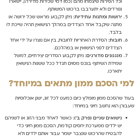
וכל הפירות שיצמחו מהם (כמו דמי שכירות מדירה), יישארו
נפרדים ולא יתערבבו ברכוש המשותף.
ירושות ומתנות עתידיות:
ניתן לקבוע מראש שכל ירושה או
מתנה שיקבל אחד הצדדים במהלך הנישואין תהיה שייכת לו
בלבד.
חובות:
הסדרת האחריות לחובות, בין אם נוצרו על ידי אחד
הצדדים לפני הנישואין או במהלכם.
מנגנונים מדורגים:
ניתן לקבוע הסדרים יצירתיים, למשל
שמידת השיתוף בנכס מסוים תגדל ככל ששנות הנישואין
יתארכו.
למי הסכם ממון מתאים במיוחד?
בעוד שהסכם ממון מומלץ כיום כמעט לכל זוג, ישנן אוכלוסיות
שעבורן הוא נחשב חיוני במיוחד:
נישואים שניים (פרק ב'):
כאשר לאחד מבני הזוג או לשניהם
יש ילדים ממערכת יחסים קודמת, הסכם ממון חיוני כדי
להבטיח שהרכוש שנצבר ישמר עבור אותם ילדים ולא