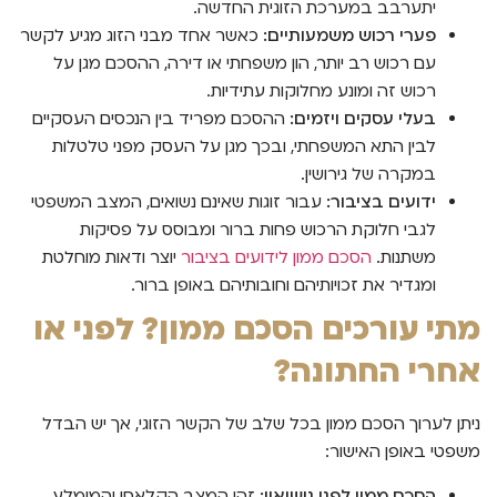
יתערבב במערכת הזוגית החדשה.
פערי רכוש משמעותיים:
כאשר אחד מבני הזוג מגיע לקשר
עם רכוש רב יותר, הון משפחתי או דירה, ההסכם מגן על
רכוש זה ומונע מחלוקות עתידיות.
בעלי עסקים ויזמים:
ההסכם מפריד בין הנכסים העסקיים
לבין התא המשפחתי, ובכך מגן על העסק מפני טלטלות
במקרה של גירושין.
ידועים בציבור:
עבור זוגות שאינם נשואים, המצב המשפטי
לגבי חלוקת הרכוש פחות ברור ומבוסס על פסיקות
משתנות.
הסכם ממון לידועים בציבור
יוצר ודאות מוחלטת
ומגדיר את זכויותיהם וחובותיהם באופן ברור.
מתי עורכים הסכם ממון? לפני או
אחרי החתונה?
ניתן לערוך הסכם ממון בכל שלב של הקשר הזוגי, אך יש הבדל
משפטי באופן האישור:
הסכם ממון לפני נישואין:
זהו המצב הקלאסי והמומלץ