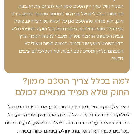
תפקידו של עורך דין הסכם ממון הוא לתרגם את ההבנות
והרצונות הכלכליים של בני הזוג למסמך משפטי מחייב, ברור
והוגן. הוא מוודא שההסכם מגן על זכויות שני הצדדים, צופה
פני עתיד, מונע מחלוקות פיננסיות ומקבל תוקף משפטי מלא
בבית המשפט או אצל נוטריון. מעבר לניסוח הטכני, עורך
הדין משמש כיועץ אובייקטיבי המציף סוגיות שאולי לא
חשבתם עליהן ומסייע לכם לבנות יסודות כלכליים יציבים
לקשר.
למה בכלל צריך הסכם ממון?
החוק שלא תמיד מתאים לכולם
בישראל, חוק יחסי ממון בין בני זוג קובע את ברירת המחדל
לחלוקת הרכוש במקרה של פרידה או גירושין. לפי החוק, כל
הרכוש שנצבר על ידי בני הזוג במהלך הנישואין, למעט חריגים
מסוימים כמו ירושות ומתנות, יחולק ביניהם שווה בשווה.