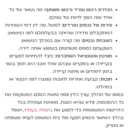
הגדרת רכוש נפרד ורכוש משותף:
מה נשאר של כל
אחד ומה הופך להיות של שניכם.
פירות של נכסים נפרדים:
למשל, מה דין דמי השכירות
המתקבלים מדירה שהייתה בבעלותכם לפני הנישואין.
השבחת נכסים:
מה קורה אם במהלך הנישואין
השקעתם כספים משותפים בשיפוץ אותה דירה.
מוניטין ופוטנציאל השתכרות:
כיצד להתייחס לפערים
בקריירה או במקרים שבהם אחד מבני הזוג תמך בשני
בזמן לימודים או פיתוח קריירה.
חובות:
קביעת אחריות לחובות שנוצרו לפני הקשר או
במהלכו.
בסופו של תהליך, עורך הדין ינסח טיוטת הסכם המשקפת את
כל ההסכמות, יוודא שהיא הוגנת, מאוזנת ועומדת בכל
הדרישות המשפטיות כדי למנוע את
ביטולה בעתיד
, ויטפל
בהליך האישור והמתן תוקף מול בית המשפט לענייני משפחה
או נוטריון.