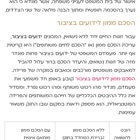
אישור של בית המשפט לענייני משפחה, אשר מוודא כי הוא
נערך בהסכמה חופשית ומתוך הבנה מלאה של שני הצדדים.
הסכם ממון לידועים בציבור
עבור זוגות החיים יחד ללא נישואין, המכונים
ידועים בציבור
,
עריכת הסכם ממון (או "הסכם לחיים משותפים") היא קריטית
אף יותר. מעמדם המשפטי של ידועים בציבור פחות מוגדר
מזה של זוגות נשואים, והיעדר הסכם ברור עלול להוביל
למאבקים משפטיים מורכבים וכואבים במקרה של פרידה.
הסכם ממון לידועים בציבור
קובע באופן חד משמעי את
מעמדם, מגדיר מהו רכוש משותף ומהו רכוש נפרד, ומסדיר
את כלל ההיבטים הכלכליים של חייהם המשותפים והפרידה
הפוטנציאלית. הוא מספק ודאות במקום שבו החוק משאיר
עמימות.
היבט
ללא הסכם ממון
עם הסכם ממון
להשוואה
(ברירת המחדל בחוק)
מותאם אישית