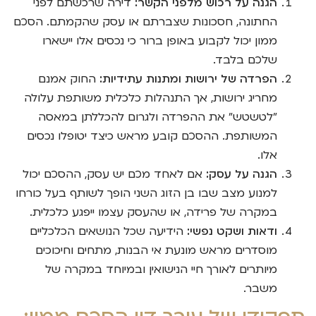
הגנה על רכוש מלפני הקשר:
דירה שרכשתם לפני
החתונה, חסכונות שצברתם או עסק שהקמתם. הסכם
ממון יכול לקבוע באופן ברור כי נכסים אלו יישארו
שלכם בלבד.
הפרדה של ירושות ומתנות עתידיות:
החוק אמנם
מחריג ירושות, אך התנהלות כלכלית משותפת עלולה
"לטשטש" את ההפרדה ולגרום להכללתן במאסה
המשותפת. ההסכם קובע מראש כיצד יטופלו נכסים
אלו.
הגנה על עסק:
אם לאחד מכם יש עסק, ההסכם יכול
למנוע מצב שבו בן הזוג השני הופך לשותף בעל כורחו
במקרה של פרידה, או שהעסק עצמו ייפגע כלכלית.
ודאות ושקט נפשי:
הידיעה שכל הנושאים הכלכליים
מוסדרים מראש מונעת אי הבנות, מתחים וחיכוכים
מיותרים לאורך חיי הנישואין ובמיוחד במקרה של
משבר.