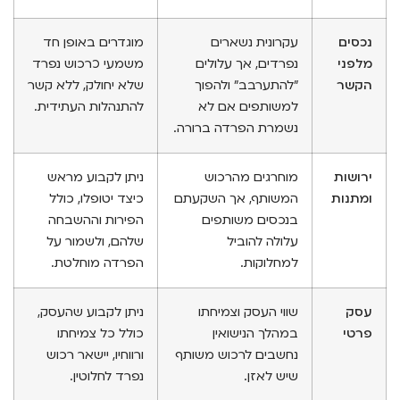
נכסים
עקרונית נשארים
מוגדרים באופן חד
מלפני
נפרדים, אך עלולים
משמעי כרכוש נפרד
הקשר
"להתערבב" ולהפוך
שלא יחולק, ללא קשר
למשותפים אם לא
להתנהלות העתידית.
נשמרת הפרדה ברורה.
ירושות
מוחרגים מהרכוש
ניתן לקבוע מראש
ומתנות
המשותף, אך השקעתם
כיצד יטופלו, כולל
בנכסים משותפים
הפירות וההשבחה
עלולה להוביל
שלהם, ולשמור על
למחלוקות.
הפרדה מוחלטת.
עסק
שווי העסק וצמיחתו
ניתן לקבוע שהעסק,
פרטי
במהלך הנישואין
כולל כל צמיחתו
נחשבים לרכוש משותף
ורווחיו, יישאר רכוש
שיש לאזן.
נפרד לחלוטין.