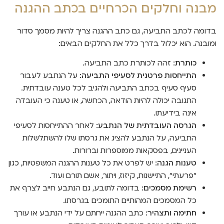
מבנה וחלקים הכרחיים בכתב ההגנה
בדומה לכתב התביעה, גם כתב ההגנה צריך להיות מסמך סדור
ומובנה. הוא יכלול בדרך כלל את החלקים הבאים:
כותרת:
זהה לכותרת כתב התביעה.
התייחסות פרטנית לסעיפי התביעה:
על הנתבע לעבור
סעיף סעיף בכתב התביעה ולהגיב לכל טענה עובדתית.
התגובה יכולה להיות הודאה, הכחשה, או טענה כי העובדה
אינה בידיעתו.
הגרסה העובדתית של הנתבע:
לאחר ההתייחסות לסעיפי
התביעה, על הנתבע להציג את גרסתו שלו להשתלשלות
העניינים, בפסקאות ממוספרות וברורות.
טענות הגנה:
יש לפרט את כל טענות ההגנה המשפטיות, כגון
"פרעתי", התיישנות, קיזוז, ויתור, אשם תורם ועוד.
רשימת מסמכים:
בדומה לתובע, גם הנתבע חייב לצרף את
כל המסמכים המהותיים התומכים בגרסתו.
חתימה ותצהיר:
כתב ההגנה ייחתם על ידי הנתבע או עורך