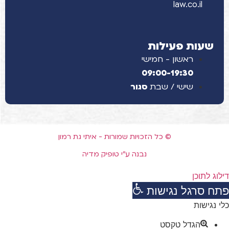
law.co.il
שעות פעילות
ראשון - חמישי
09:00-19:30
שישי / שבת
סגור
© כל הזכויות שמורות - איתי גת רמון
נבנה ע"י טופיק מדיה
דילוג לתוכן
פתח סרגל נגישות
כלי נגישות
הגדל טקסט