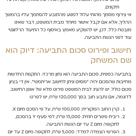
תיקונים.
אי צירוף מסמך מהותי עלול למנוע מהתובע להסתמך עליו בהמשך
ההליך, אלא אם יקבל אישור מיוחד מבית המשפט, דבר שאינו
מובטח כלל. לכן, יש להשקיע מאמץ באיסוף כל התיעוד הרלוונטי
עוד לפני הגשת התביעה.
חישוב ופירוט סכום התביעה: דיוק הוא
שם המשחק
בתביעה כספית, סכום התביעה הוא נתון מרכזי. התקנות החדשות
מחייבות שהסכום יהיה "מסוים וניתן לחישוב אריתמטי". אין די בציון
סכום כולל. יש להציג לבית המשפט פירוט מלא של אופן החישוב.
לדוגמה, אם נתבע חוב בסך 120,000 ש"ח, יש לפרט:
קרן החוב המקורית: 100,000 ש"ח, על פי הסכם מיום X.
ריבית פיגורים חוזית: 15,000 ש"ח, לפי סעיף Y בהסכם,
לתקופה מיום Z עד יום הגשת התביעה.
הפרשי הצמדה למדד: 5,000 ש"ח, לתקופה מיום Z עד יום