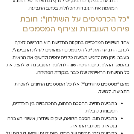
התביעה. במקרים רבים, יש לצרף גם תצהיר של התובע
המאמת את העובדות הכלולות בכתב התביעה.
"כל הכרטיסים על השולחן": חובת
פירוט העובדות וצירוף המסמכים
אחד השינויים המרכזיים בתקנות החדשות הוא הדרישה לצרף
לכתב התביעה את "כל המסמכים המהותיים לעילת התביעה".
בעבר, ניתן היה להגיש תביעה כללית יחסית ולחשוף את הראיות
בהמשך ההליך. כיום, הגישה שונה לחלוטין. התובע נדרש להציג את
כל התשתית הראייתית שלו כבר בנקודת הפתיחה.
מהם "מסמכים מהותיים"? אלו כל המסמכים החיוניים להוכחת
התביעה. למשל:
בתביעה חוזית: ההסכם החתום, התכתבויות בין הצדדים,
חשבוניות, קבלות.
בתביעת חוב: הסכם הלוואה, שיקים שחזרו, אישורי העברה
בנקאית, מכתבי התראה.
בתביעת נזק: תמונות של הנזק, חוות דעת שמאי, קבלות על