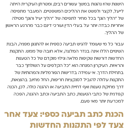
הישנות שהיו נהוגות במשך עשורים רבים, ומטרתן העיקרית הייתה
לייעל, לקצר ולפשט את ההליכים המשפטיים. המעבר מתפיסה
של "הליך הוגן" בכל מחיר לתפיסה של "הליך יעיל והוגן" מטילה
אחריות כבדה יותר על בעלי הדין ועורכי דינם כבר מהרגע הראשון
של ההליך.
עבור כל מי שעומד להגיש תביעה כספית או להתגונן מפניה, הבנת
השינויים הללו אינה בגדר המלצה, אלא חובה של ממש. התקנות
החדשות דורשות שקיפות מלאה וגילוי מוקדם של כל הטענות
והראיות. העיקרון המנחה הוא "כל הקלפים על השולחן" כבר
בתחילת הדרך. אי עמידה בדרישות הפורמליות והמהותיות של
התקנות עלולה להוביל לסנקציות חריפות, החל מחיוב בהוצאות,
דרך מחיקת טענות ואף דחיית התביעה או ההגנה כולה. לכן, הכנה
קפדנית של כתבי הטענות, כתב התביעה וכתב ההגנה, הפכה
למכרעת יותר מאי פעם.
הכנת כתב תביעה כספי: צעד אחר
צעד לפי התקנות החדשות