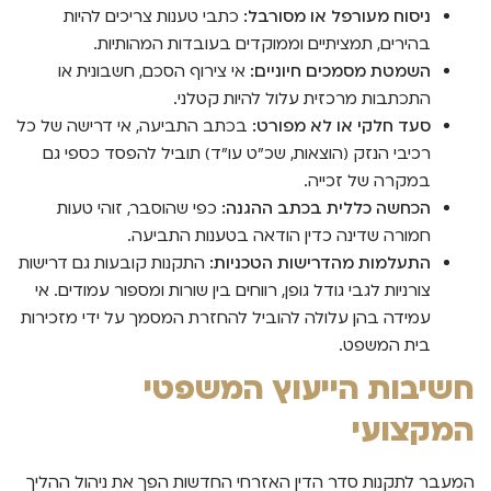
ניסוח מעורפל או מסורבל:
כתבי טענות צריכים להיות
בהירים, תמציתיים וממוקדים בעובדות המהותיות.
השמטת מסמכים חיוניים:
אי צירוף הסכם, חשבונית או
התכתבות מרכזית עלול להיות קטלני.
סעד חלקי או לא מפורט:
בכתב התביעה, אי דרישה של כל
רכיבי הנזק (הוצאות, שכ"ט עו"ד) תוביל להפסד כספי גם
במקרה של זכייה.
הכחשה כללית בכתב ההגנה:
כפי שהוסבר, זוהי טעות
חמורה שדינה כדין הודאה בטענות התביעה.
התעלמות מהדרישות הטכניות:
התקנות קובעות גם דרישות
צורניות לגבי גודל גופן, רווחים בין שורות ומספור עמודים. אי
עמידה בהן עלולה להוביל להחזרת המסמך על ידי מזכירות
בית המשפט.
חשיבות הייעוץ המשפטי
המקצועי
המעבר לתקנות סדר הדין האזרחי החדשות הפך את ניהול ההליך