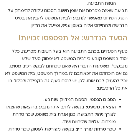
הגשת התביעה.
תביעה שאינה מפרטת את אופן חישוב הסכום עלולה להימחק על
הסף. הפירוט מאפשר לנתבע ולבית המשפט להבין את בסיס
הדרישה ולהתייחס אליה באופן ענייני, ומייעל את הדיון.
הסעד הנדרש: אל תפספסו זכויות!
סעיף הסעדים בכתב התביעה הוא בעל חשיבות מכרעת. כלל
יסוד במשפט קובע כי "בית המשפט לא יפסוק סעד שלא
נתבקש". משמעות הדבר היא שאם שכחתם לבקש רכיב מסוים,
גם אם הוכחתם את זכאותכם לו במהלך המשפט, בית המשפט לא
יוכל להעניק לכם אותו. לכן, יש לנסח סעיף זה בקפידה ולכלול בו
את כל הרכיבים:
הסכום הכספי:
הסכום המדויק שנתבע.
הוצאות משפט:
בקשה לחייב את הנתבע בהוצאות שהוצאו
לצורך ניהול התביעה, כגון אגרת בית משפט, שכר טרחת
מומחים, עלויות שליחויות ועוד.
שכר טרחת עורך דין:
בקשה מפורשת לפסוק שכר טרחת