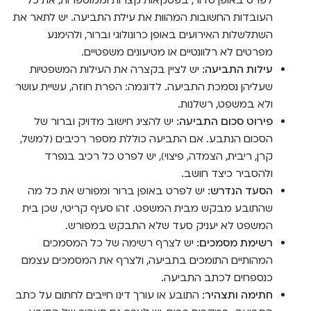
העובדות החשובות המהוות את עילת התביעה. יש לתאר את
השתלשלות האירועים באופן כרונולוגי וברור, ולהימנע
מפרטים לא רלוונטיים או מטיעונים משפטיים.
עילות התביעה:
יש לציין בקצרה את העילות המשפטיות
שעליהן נסמכת התביעה. לדוגמה: הפרת חוזה, עשיית עושר
ולא במשפט, רשלנות.
פירוט סכום התביעה:
יש להציג חישוב מדויק וברור של
הסכום הנתבע. אם התביעה כוללת מספר רכיבים (למשל,
קרן, ריבית, הצמדה, פיצוי), יש לפרט כל רכיב בנפרד
ולהסביר כיצד חושב.
הסעד הנדרש:
יש לפרט באופן ברור ומפורש את כל מה
שהתובע מבקש מבית המשפט. זהו סעיף קריטי, שכן בית
המשפט לא יעניק סעד שלא התבקש במפורש.
רשימת מסמכים:
יש לצרף רשימה של כל המסמכים
המהותיים התומכים בתביעה, ולצרף את המסמכים עצמם
כנספחים לכתב התביעה.
חתימה ותצהיר:
התובע או עורך דינו חייבים לחתום על כתב