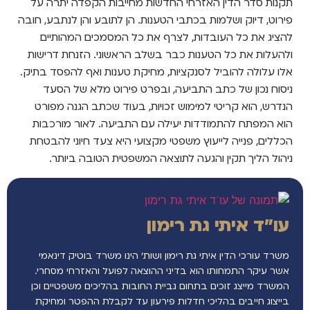
תקנות סדר הדין האזרחי החדשות מחייבות הקפדה יתרה על
פירוט, דיוק ושלמות בכתבי הטענות. הן לתובע והן לנתבע, חובה
להציג את כל העובדות, לצרף את כל המסמכים המהותיים
ולהעלות את כל הטענות כבר בשלב הראשוני. הזנחת דרישות
אלו עלולה להוביל לסנקציות, מחיקת טענות ואף להפסד בתיק.
ניסוח נכון של כתב התביעה, ובפרט פירוט מלא של הסעד
הנדרש, הוא קריטי למימוש זכויות, בעוד שכתב הגנה מפורט
הוא המפתח להתמודדות יעילה עם התביעה. לאור מורכבות
הכללים, פנייה לייעוץ משפטי מקצועי היא צעד חיוני להבטחת
ניהול הליך תקין והגעה לתוצאה המשפטית הטובה ביותר.
עו"ד איתי גת רימון
משרד עורכי הדין איתי גת רימון ושות’ הינו משרד בוטיק דינאמי
אשר עיקר התמחותו הוא בדיני ההוצאה לפועל והאזרחי מסחרי.
המשרד מייצג זוכים בתחום גביית החובות בהליכים משפטיים וכן
בייצוג חייבים בהליכי חדלות פירעון עד לקבלת ההפטר ומחיקת