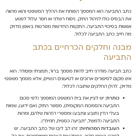
כתב התביעה הוא המסמך הפותח את ההליך המשפטי והוא מהווה
את הבסיס כולו לניהול התיק. ניסוח רשלני או חסר עלול לפגוע
אנושות בסיכויי התביעה. התקנות החדשות מפרטות באופן מדויק
מה חייב כתב התביעה לכלול.
מבנה וחלקים הכרחיים בכתב
התביעה
כתב תביעה מודרני חייב להיות מסמך ברור, תמציתי ומסודר. הוא
אינו מקום לסיפורים ארוכים או לטיעונים רגשיים, אלא מסמך משפטי
מדויק. להלן החלקים שחובה לכלול:
כותרת:
יש לציין את בית המשפט המוסמך (לפי סכום
התביעה והסמכות המקומית), מספר התיק (אם ידוע), שמות
בעלי הדין (תובע ונתבע) ומספרי הזהות שלהם, ומהות
התביעה (למשל, "תביעה כספית, חוזית").
העובדות המהותיות:
זהו לב ליבו של כתב התביעה. יש
לפרט באופן סדור, בפסקאות קצרות וממוספרות, את כל