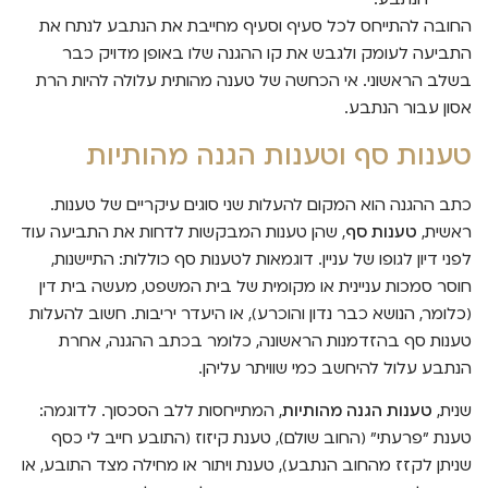
החובה להתייחס לכל סעיף וסעיף מחייבת את הנתבע לנתח את
התביעה לעומק ולגבש את קו ההגנה שלו באופן מדויק כבר
בשלב הראשוני. אי הכחשה של טענה מהותית עלולה להיות הרת
אסון עבור הנתבע.
טענות סף וטענות הגנה מהותיות
כתב ההגנה הוא המקום להעלות שני סוגים עיקריים של טענות.
ראשית,
טענות סף
, שהן טענות המבקשות לדחות את התביעה עוד
לפני דיון לגופו של עניין. דוגמאות לטענות סף כוללות: התיישנות,
חוסר סמכות עניינית או מקומית של בית המשפט, מעשה בית דין
(כלומר, הנושא כבר נדון והוכרע), או היעדר יריבות. חשוב להעלות
טענות סף בהזדמנות הראשונה, כלומר בכתב ההגנה, אחרת
הנתבע עלול להיחשב כמי שוויתר עליהן.
שנית,
טענות הגנה מהותיות
, המתייחסות ללב הסכסוך. לדוגמה:
טענת "פרעתי" (החוב שולם), טענת קיזוז (התובע חייב לי כסף
שניתן לקזז מהחוב הנתבע), טענת ויתור או מחילה מצד התובע, או