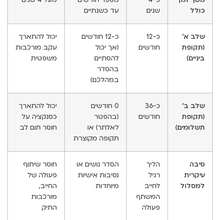
כולל
שנים
עד כשנתיים
שלב א'
כ-12
כ-12 חודשים
יכול להתארך
(תקופת
חודשים
(אך יכול
עקב מורכבות
ביניים)
להסתיים
משפטית
בהסדר
במהלכם)
שלב ב'
כ-36
0 חודשים
יכול להתארך
(תקופת
חודשים
(בהפטר
כסנקציה על
תשלומים)
לאלתר) או
חוסר תום לב
תקופה מקוצרת
סיבה
הליך
הסדר נושים או
חוסר שיתוף
עיקרית
רגיל
נסיבות אישיות
פעולה של
למסלול
לחייב
מיוחדות
החייב,
המשתף
מורכבות
פעולה
התיק