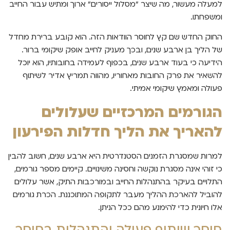
למעלה מעשור, מה שיצר "מסלול ייסורים" ארוך ומתיש עבור החייב
ומשפחתו.
החוק החדש שם קץ לחוסר הוודאות הזה. הוא קובע ברירת מחדל
של הליך בן ארבע שנים, ובכך מעניק לחייב אופק שיקומי ברור.
הידיעה כי בעוד ארבע שנים, בכפוף לעמידה בחובותיו, הוא יוכל
להשאיר את פרק החובות מאחוריו, מהווה תמריץ אדיר לשיתוף
פעולה ומאמץ שיקומי אמיתי.
הגורמים המרכזיים שעלולים
להאריך את הליך חדלות הפירעון
למרות שמסגרת הזמנים הסטנדרטית היא ארבע שנים, חשוב להבין
כי זוהי אינה מסגרת נוקשה וחסינה משינויים. קיימים מספר גורמים,
התלויים בעיקר בהתנהלות החייב ובמורכבות התיק, אשר עלולים
להוביל להארכת ההליך מעבר לתקופה המתוכננת. הכרת גורמים
אלו חיונית כדי להימנע מהם ככל הניתן.
חוסר שיתוף פעולה והתנהלות בחוסר