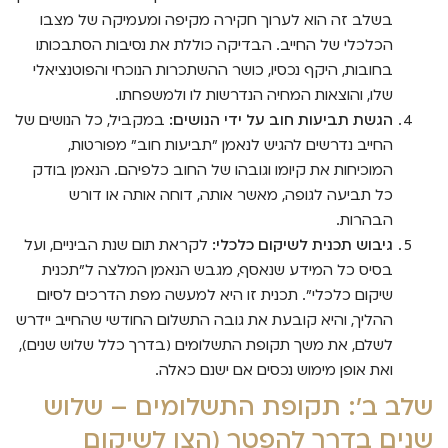
בשלב זה הוא לערוך חקירה מקיפה ומעמיקה של מצבו
הכלכלי של החייב. הבדיקה כוללת את נסיבות הסתבכותו
בחובות, היקף נכסיו, כושר ההשתכרות הנוכחי והפוטנציאלי
שלו, והוצאות המחיה הנדרשות לו ולמשפחתו.
הגשת תביעות חוב על ידי הנושים:
במקביל, כל הנושים של
החייב נדרשים להגיש לנאמן "תביעות חוב" מפורטות,
המוכיחות את קיומו וגובהו של החוב כלפיהם. הנאמן בודק
כל תביעה לגופה, מאשר אותה, דוחה אותה או דורש
הבהרות.
גיבוש תכנית לשיקום כלכלי:
לקראת תום שנת הביניים, ועל
בסיס כל המידע שנאסף, מגבש הנאמן המלצה ל"תכנית
שיקום כלכלי". תכנית זו היא למעשה מפת הדרכים לסיום
ההליך, והיא קובעת את גובה התשלום החודשי שהחייב יידרש
לשלם, את משך תקופת התשלומים (בדרך כלל שלוש שנים),
ואת אופן מימוש נכסים אם ישנם כאלה.
שלב ב': תקופת התשלומים – שלוש
שנים בדרך להפטר (הצו לשיקום