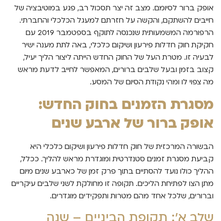
אופק ברור לסיומם. מצב זה יצר תסכול רב, פגע במוטיבציה של
חייבים להשתקם, והקשה על חזרתם למעגל הכלכלי והחברתי.
הרפורמה המשמעותית שנכנסה לתוקף בספטמבר 2019 עם
חקיקת חוק חדלות פירעון ושיקום כלכלי, באה לתת מענה ישיר
לבעיה זו. מטרת העל של החוק החדש הייתה ליצור הליך יעיל,
קצוב בזמן ובעל שלבים ברורים, המאפשר לחייב לדעת מראש
מה צפוי לו ומהי נקודת הסיום של המסע.
מסגרת הזמנים בחוק החדש:
אופק ברור של ארבע שנים
הבשורה המרכזית של חוק חדלות פירעון ושיקום כלכלי היא
קביעת מסגרת זמנים סטנדרטית ומוגדרת מראש להליך. ככלל,
ההליך כולו נועד להסתיים בתוך פרק זמן של כארבע שנים מיום
מתן הצו לפתיחת הליכים. תקופה זו מחולקת לשני שלבים עיקריים
וברורים, שלכל אחד מהם מטרות ותפקידים מוגדרים.
שלב א': תקופת הביניים – שנה