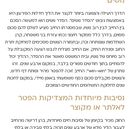
נושים
הדרך היעילה והנפוצה ביותר לקצר את הליך חדלות הפירעון היא
באמצעות גיבוש "הסדר נושים". הסדר נושים הוא למעשה הסכם
בין החייב לבין רוב נושיו, שבמסגרתו החייב מציע לשלם להם סכום
מסוים, בדרך כלל ממקור חיצוני (כמו עזרת בני משפחה, קרן
השתלמות שנפתחה וכו'), ובתמורה הנושים מסכימים למחיקת יתרת
החוב וסגירת התיק. אם החייב מצליח לגבש הצעה המקובלת על
רוב מיוחס של נושיו, ובית המשפט מאשר את ההסדר, ההליך יכול
להסתיים בתוך חודשים ספורים בלבד, במקום ארבע שנים. זהו
פתרון של "win-win": החייב זוכה להפטר מהיר ופותח דף חדש,
והנושים מקבלים סכום כסף משמעותי באופן מיידי, במקום לחכות
שנים לחלוקת התשלומים החודשיים הנמוכים.
נסיבות מיוחדות המצדיקות הפטר
לאלתר או מקוצר
החוק מכיר בקיומן של נסיבות חיים מיוחדות, בהן דרישה מהחייב
לעבור הליך מלא של ארבע שנים תהיה בלתי סבירה או בלתי