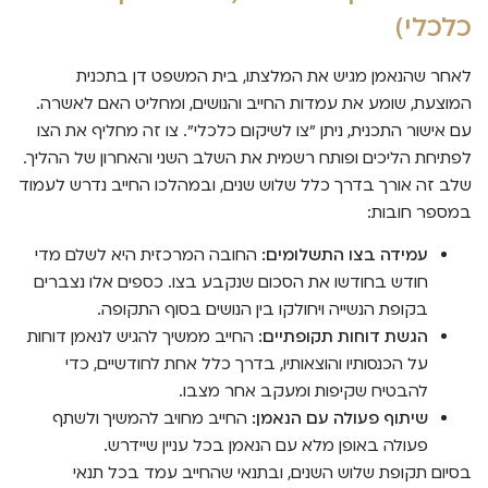
כלכלי)
לאחר שהנאמן מגיש את המלצתו, בית המשפט דן בתכנית
המוצעת, שומע את עמדות החייב והנושים, ומחליט האם לאשרה.
עם אישור התכנית, ניתן "צו לשיקום כלכלי". צו זה מחליף את הצו
לפתיחת הליכים ופותח רשמית את השלב השני והאחרון של ההליך.
שלב זה אורך בדרך כלל שלוש שנים, ובמהלכו החייב נדרש לעמוד
במספר חובות:
עמידה בצו התשלומים:
החובה המרכזית היא לשלם מדי
חודש בחודשו את הסכום שנקבע בצו. כספים אלו נצברים
בקופת הנשייה ויחולקו בין הנושים בסוף התקופה.
הגשת דוחות תקופתיים:
החייב ממשיך להגיש לנאמן דוחות
על הכנסותיו והוצאותיו, בדרך כלל אחת לחודשיים, כדי
להבטיח שקיפות ומעקב אחר מצבו.
שיתוף פעולה עם הנאמן:
החייב מחויב להמשיך ולשתף
פעולה באופן מלא עם הנאמן בכל עניין שיידרש.
בסיום תקופת שלוש השנים, ובתנאי שהחייב עמד בכל תנאי