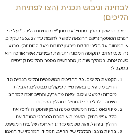
לבחינה וגיבוש תכנית (הצו לפתיחת
הליכים)
השלב הראשון בהליך מתחיל עם מתן "צו לפתיחת הליכים" על ידי
הגורם המוסמך (רשם ההוצאה לפועל לחובות עד 166,627 שקלים,
או הממונה על הליכי חדלות פירעון לחובות מעל סכום זה). מרגע
זה, נכנס החייב לתקופה המכונה "תקופת הביניים", אשר אורכה הוא
כשנה אחת. במהלך שנה זו, מתרחשים מספר תהליכים קריטיים
במקביל:
הקפאת הליכים:
כל ההליכים המשפטיים והליכי הגבייה נגד
החייב מוקפאים באופן מיידי. עיקולים מבוטלים, הגבלות
מוסרות (למעט עיכוב יציאה מהארץ), והחייב זוכה למרחב
נשימה כלכלי כדי להתחיל בתהליך השיקום.
מינוי נאמן:
בית המשפט ממנה נאמן שתפקידו לרכז את
כלל ענייני התיק. הנאמן הוא הגורם המרכזי המנהל את
ההליך בפועל, והוא משמש כזרוע הארוכה של בית המשפט.
בחינת מצבו הכלכלי של החייב:
תפקידו המרכזי של הנאמן