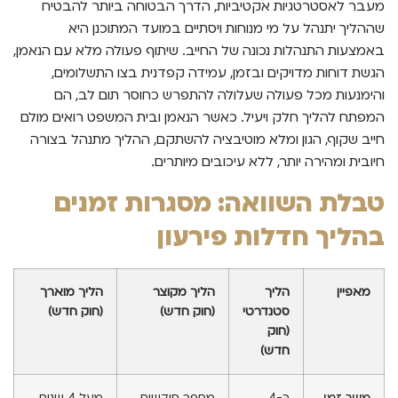
מעבר לאסטרטגיות אקטיביות, הדרך הבטוחה ביותר להבטיח
שההליך יתנהל על מי מנוחות ויסתיים במועד המתוכנן היא
באמצעות התנהלות נכונה של החייב. שיתוף פעולה מלא עם הנאמן,
הגשת דוחות מדויקים ובזמן, עמידה קפדנית בצו התשלומים,
והימנעות מכל פעולה שעלולה להתפרש כחוסר תום לב, הם
המפתח להליך חלק ויעיל. כאשר הנאמן ובית המשפט רואים מולם
חייב שקוף, הגון ומלא מוטיבציה להשתקם, ההליך מתנהל בצורה
חיובית ומהירה יותר, ללא עיכובים מיותרים.
טבלת השוואה: מסגרות זמנים
בהליך חדלות פירעון
מאפיין
הליך
הליך מקוצר
הליך מוארך
סטנדרטי
(חוק חדש)
(חוק חדש)
(חוק
חדש)
משך זמן
כ-4
מספר חודשים
מעל 4 שנים