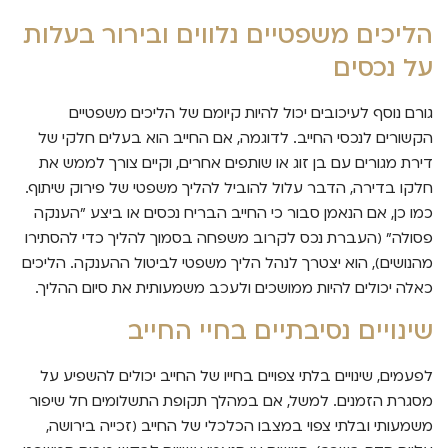
הליכים משפטיים נלווים ובירור בעלות
על נכסים
גורם נוסף לעיכובים יכול להיות קיומם של הליכים משפטיים
הקשורים לנכסי החייב. לדוגמה, אם החייב הוא בעלים חלקי של
דירת מגורים עם בן זוג או שותפים אחרים, וקיים צורך לממש את
חלקו בדירה, הדבר עלול להוביל להליך משפטי של פירוק שיתוף.
כמו כן, אם הנאמן סבור כי החייב הבריח נכסים או ביצע "הענקה
פסולה" (העברת נכס לקרוב משפחה בסמוך להליך כדי להסתירו
מהנושים), הוא יצטרך לנהל הליך משפטי לביטול ההענקה. הליכים
כאלה יכולים להיות ממושכים ולעכב משמעותית את סיום ההליך.
שינויים נסיבתיים בחיי החייב
לפעמים, שינויים בלתי צפויים בחייו של החייב יכולים להשפיע על
מסגרת הזמנים. למשל, אם במהלך תקופת התשלומים חל שיפור
משמעותי ובלתי צפוי במצבו הכלכלי של החייב (זכייה בירושה,