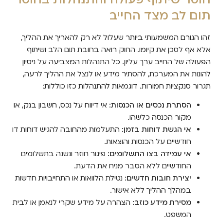
תום לב מצד החייב
זהו הגורם המשמעותי ביותר שעלול לא רק להאריך את ההליך,
אלא אף לסכן את קיומו. החוק רואה בחובת תום הלב ושיתוף
הפעולה של החייב ערך עליון. כל התנהלות המצביעה על ניסיון
להונות את המערכת, להסתיר מידע או לנצל את ההליך לרעה,
תגרור סנקציות חמורות. דוגמאות להתנהלות כזו כוללות:
הסתרת נכסים או הכנסות:
אי דיווח על נכס, חשבון בנק, או
מקור הכנסה כלשהו.
אי הגשת דוחות בזמן:
התעלמות מהחובה להגיש דוחות דו
חודשיים על הכנסות והוצאות.
אי עמידה בצו התשלומים:
פיגור חוזר ונשנה בתשלומים
החודשיים ללא הסבר מניח את הדעת.
יצירת חובות חדשים:
נטילת הלוואות או התחייבויות חדשות
במהלך ההליך ללא אישור.
מסירת מידע כוזב:
הצהרה על מידע שקרי לנאמן או לבית
המשפט.