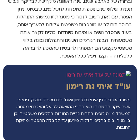
וברורה של כארבע שנים. שנה ראשונה מוקדשת לבדיקה וגיבוש
תכנית, ושלוש שנים נוספות מיועדות לתשלומים, שבסיומן ניתן
הפטר. עם זאת, חשוב לזכור כי מסגרת זו גמישה: התנהלות
בחוסר תום לב או מורכבות משפטית עלולות להאריך אותה,
בעוד שהסדר נושים או נסיבות מיוחדות יכולים לקצר אותה
משמעותית. הבנת הגורמים השונים והתנהלות נכונה בליווי
משפטי מקצועי הם המפתח להבטיח שהמסע להבראה
כלכלית יהיה קצר ויעיל ככל האפשר.
עו"ד איתי גת רימון
משרד עורכי הדין איתי גת רימון ושות’ הינו משרד בוטיק דינאמי
אשר עיקר התמחותו הוא בדיני ההוצאה לפועל והאזרחי מסחרי.
המשרד מייצג זוכים בתחום גביית החובות בהליכים משפטיים וכן
בייצוג חייבים בהליכי חדלות פירעון עד לקבלת ההפטר ומחיקת
החובות.