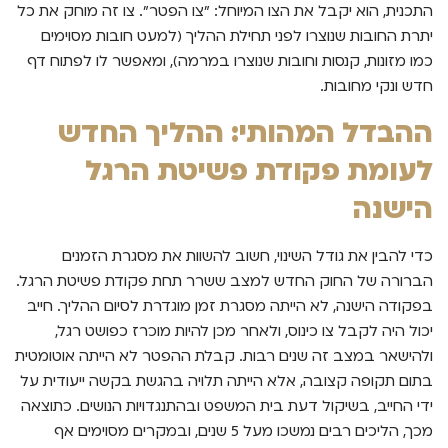
התכנית, הוא יקבל את הצו המיוחל: "צו הפטר". צו זה מוחק את כל
יתרת החובות שנוצרו לפני תחילת ההליך (למעט חובות מסוימים
כמו מזונות, קנסות וחובות שנוצרו במרמה), ומאפשר לו לפתוח דף
חדש ונקי מחובות.
ההבדל המהותי: ההליך החדש
לעומת פקודת פשיטת הרגל
הישנה
כדי להבין את גודל השינוי, חשוב להשוות את מסגרת הזמנים
הברורה של החוק החדש למצב ששרר תחת פקודת פשיטת הרגל.
בפקודה הישנה, לא הייתה מסגרת זמן מוגדרת לסיום ההליך. חייב
יכול היה לקבל צו כינוס, ולאחר מכן להיות מוכרז כפושט רגל,
ולהישאר במצב זה שנים רבות. קבלת ההפטר לא הייתה אוטומטית
בתום תקופה קצובה, אלא הייתה תלויה בהגשת בקשה ייעודית על
ידי החייב, בשיקול דעת בית המשפט ובהתנגדויות הנושים. כתוצאה
מכך, הליכים רבים נמשכו מעל 5 שנים, ובמקרים מסוימים אף