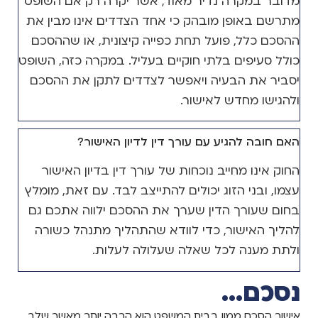
מדובר במקרה נדיר מאוד, אשר יקרה רק אם השופט
מתרשם באופן מובהק כי אחד הצדדים אינו מבין את
ההסכם כלל, פועל תחת כפייה קיצונית, או שההסכם
כולל סעיפים בלתי חוקיים בעליל. במקרה כזה, השופט
יסביר את הבעיה ויאפשר לצדדים לתקן את ההסכם
ולהגישו מחדש לאישור.
האם חובה להגיע עם עורך דין לדיון האישור?
החוק אינו מחייב נוכחות של עורך דין בדיון האישור
עצמו, ובני הזוג יכולים להתייצב לבד. עם זאת, מומלץ
בחום שעורך הדין שערך את ההסכם ילווה אתכם גם
להליך האישור, כדי לוודא שהתהליך מתנהל כשורה
ולתת מענה לכל שאלה שעלולה לעלות.
נסכם...
אישור הסכם ממון בבית המשפט הוא הרבה יותר מאשר שלב