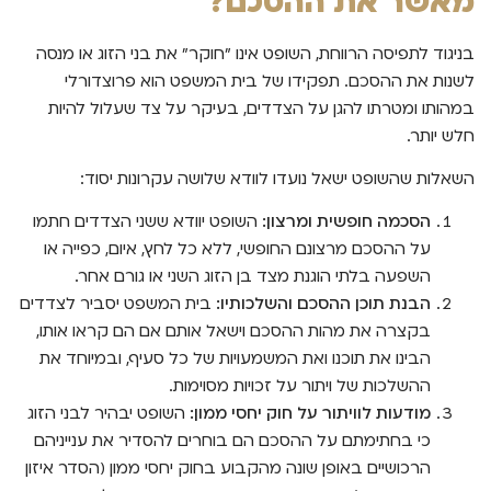
מאשר את ההסכם?
בניגוד לתפיסה הרווחת, השופט אינו "חוקר" את בני הזוג או מנסה
לשנות את ההסכם. תפקידו של בית המשפט הוא פרוצדורלי
במהותו ומטרתו להגן על הצדדים, בעיקר על צד שעלול להיות
חלש יותר.
השאלות שהשופט ישאל נועדו לוודא שלושה עקרונות יסוד:
הסכמה חופשית ומרצון:
השופט יוודא ששני הצדדים חתמו
על ההסכם מרצונם החופשי, ללא כל לחץ, איום, כפייה או
השפעה בלתי הוגנת מצד בן הזוג השני או גורם אחר.
הבנת תוכן ההסכם והשלכותיו:
בית המשפט יסביר לצדדים
בקצרה את מהות ההסכם וישאל אותם אם הם קראו אותו,
הבינו את תוכנו ואת המשמעויות של כל סעיף, ובמיוחד את
ההשלכות של ויתור על זכויות מסוימות.
מודעות לוויתור על חוק יחסי ממון:
השופט יבהיר לבני הזוג
כי בחתימתם על ההסכם הם בוחרים להסדיר את ענייניהם
הרכושיים באופן שונה מהקבוע בחוק יחסי ממון (הסדר איזון