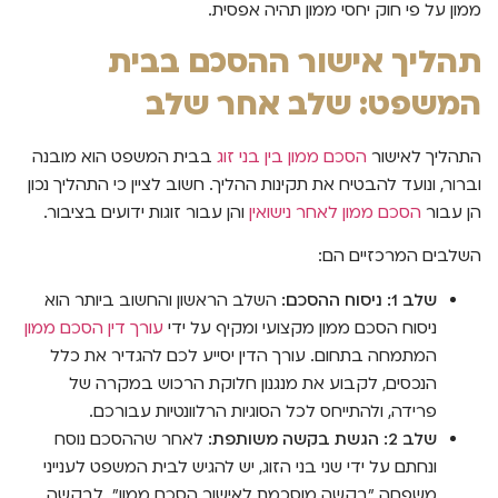
ממון על פי חוק יחסי ממון תהיה אפסית.
תהליך אישור ההסכם בבית
המשפט: שלב אחר שלב
התהליך לאישור
הסכם ממון בין בני זוג
בבית המשפט הוא מובנה
וברור, ונועד להבטיח את תקינות ההליך. חשוב לציין כי התהליך נכון
הן עבור
הסכם ממון לאחר נישואין
והן עבור זוגות ידועים בציבור.
השלבים המרכזיים הם:
שלב 1: ניסוח ההסכם:
השלב הראשון והחשוב ביותר הוא
ניסוח הסכם ממון מקצועי ומקיף על ידי
עורך דין הסכם ממון
המתמחה בתחום. עורך הדין יסייע לכם להגדיר את כלל
הנכסים, לקבוע את מנגנון חלוקת הרכוש במקרה של
פרידה, ולהתייחס לכל הסוגיות הרלוונטיות עבורכם.
שלב 2: הגשת בקשה משותפת:
לאחר שההסכם נוסח
ונחתם על ידי שני בני הזוג, יש להגיש לבית המשפט לענייני
משפחה "בקשה מוסכמת לאישור הסכם ממון". לבקשה