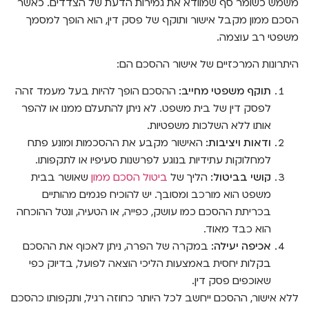
משמש כשומר סף שמוודא את גמירות הדעת של הצדדים. כאשר
הסכם ממון מקבל אישור ותוקף של פסק דין, הוא הופך למסמך
משפטי רב עוצמה.
היתרונות המרכזיים של אישור ההסכם הם:
תוקף משפטי מחייב:
ההסכם הופך להיות בעל מעמד זהה
לפסק דין של בית משפט. לא ניתן להתעלם ממנו או להפר
אותו ללא השלכות משפטיות.
ודאות ויציבות:
האישור מקבע את ההסכמות ומונע פתח
למחלוקות עתידיות בנוגע לפרשנות סעיפיו או לתקפותו.
קושי בביטול:
הליך של
ביטול הסכם ממון
שאושר בבית
משפט הוא מורכב ומסובך. יש להוכיח פגמים מהותיים
בכריתת ההסכם כמו עושק, כפייה, או הטעיה, ונטל ההוכחה
הוא כבד מאוד.
אכיפה יעילה:
במקרה של הפרה, ניתן לאכוף את ההסכם
בקלות יחסית באמצעות הליכי הוצאה לפועל, בדיוק כפי
שאוכפים פסק דין.
ללא אישור, ההסכם ייחשב לכל היותר כחוזה רגיל, ותקפותו כהסכם