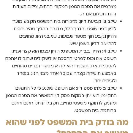
מצרפים את הסכם הממון המקורי החתום, צילום תעודות
זהות ותשלום אגרה.
שלב 3: קביעת דיון:
מזכירות בית המשפט תקבע מועד
לדיון בפני שופט. בדרך כלל, מדובר בהליך מהיר יחסית
והדיון נקבע תוך מספר שבועות. שני בני הזוג מחויבים
להתייצב לדיון באופן אישי.
שלב 4: הדיון בבית המשפט:
הדיון עצמו הוא קצר וענייני.
השופט אינו נכנס לפרטי ההסכם או לשיקולים שהובילו אתכם
להסכמות אלו. תפקידו הוא לוודא מספר דברים מהותיים
באמצעות שיחה קצרה עם כל אחד מבני הזוג בנפרד
ולעיתים יחד.
שלב 5: מתן פסק דין:
אם השופט שוכנע כי כל התנאים
התקיימו, הוא ייתן במקום פסק דין המאשר את הסכם הממון
ומעניק לו תוקף משפטי מחייב. תקבלו עותק חתום וחתום
בחותמת בית המשפט.
מה בודק בית המשפט לפני שהוא