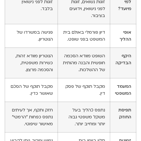
למי
זוגות נשואים, זוגות
זוגות לפני נישואין
מיועד?
לפני נישואין, וידועים
בלבד.
בציבור.
אופי
דיון פורמלי באולם בית
פגישה במשרדו של
ההליך
המשפט בפני שופט.
הנוטריון.
היקף
השופט מוודא הסכמה
הנוטריון מוודא זהות,
הבדיקה
חופשית והבנה מהותית
כשירות משפטית,
של ההשלכות.
והסכמה מרצון.
המעמד
מקבל תוקף של פסק
מקבל תוקף של הסכם
המשפטי
דין.
שאושר כדין.
תפיסת
נתפס כהליך בעל
חזק ותקף, אך לעיתים
החוזק
משקל משפטי גבוה
נתפס כפחות "הרמטי"
יותר ומחייב יותר.
מאישור שיפוטי.
זמינות
תלוי ביומן בית
גמיש ומהיר, ניתן לקבוע