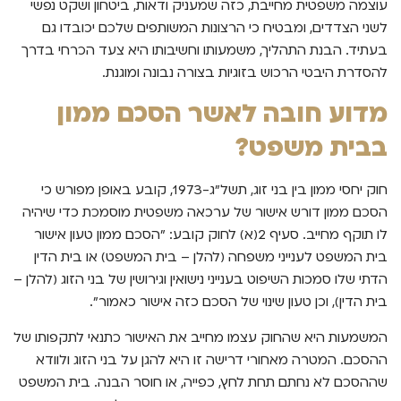
עוצמה משפטית מחייבת, כזה שמעניק ודאות, ביטחון ושקט נפשי
לשני הצדדים, ומבטיח כי הרצונות המשותפים שלכם יכובדו גם
בעתיד. הבנת התהליך, משמעותו וחשיבותו היא צעד הכרחי בדרך
להסדרת היבטי הרכוש בזוגיות בצורה נבונה ומוגנת.
מדוע חובה לאשר הסכם ממון
בבית משפט?
חוק יחסי ממון בין בני זוג, תשל"ג-1973, קובע באופן מפורש כי
הסכם ממון דורש אישור של ערכאה משפטית מוסמכת כדי שיהיה
לו תוקף מחייב. סעיף 2(א) לחוק קובע: "הסכם ממון טעון אישור
בית המשפט לענייני משפחה (להלן – בית המשפט) או בית הדין
הדתי שלו סמכות השיפוט בענייני נישואין וגירושין של בני הזוג (להלן –
בית הדין), וכן טעון שינוי של הסכם כזה אישור כאמור".
המשמעות היא שהחוק עצמו מחייב את האישור כתנאי לתקפותו של
ההסכם. המטרה מאחורי דרישה זו היא להגן על בני הזוג ולוודא
שההסכם לא נחתם תחת לחץ, כפייה, או חוסר הבנה. בית המשפט