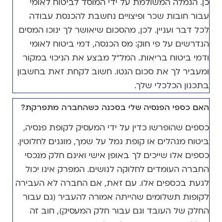
כן. הגמלה המשולמת על ידי המוסד לביטוח לאומי
עבור חובות שכר ופיצויים נחשבת להכנסת עבודה
לכל דבר ועניין. לכן, מהסכום שיאושר לך ינוכו המסים
הנדרשים על פי חוק: מס הכנסה, דמי ביטוח לאומי
ודמי ביטוח בריאות. המל"ל מבצע את הניכוי במקור
ומעביר לך את סכום הנטו. חשוב לקחת זאת בחשבון
בתכנון הכלכלי שלך.
האם כספי הפנסיה שלי בסכנה כשהחברה מתפרקת?
כספים שהופרשו כדין על ידי המעסיק לקופת פנסיה,
ביטוח מנהלים או קופת גמל על שמך, מוגנים לחלוטין.
כספים אלו שייכים לך באופן אישי ואינם חלק מנכסי
החברה העומדים לחלוקה לנושים. המפרק אינו יכול
לגעת בכספים אלו. עם זאת, אם החברה לא העבירה
לקופות תשלומים שהייתה אמורה להעביר (גם עבור
החלק של העובד וגם עבור חלק המעסיק), חוב זה