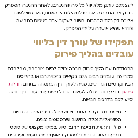
לעצמכם עותק מלא של כל מה שהגשתם. לאחר ההגשה, המפרק
בודק את התביעה. אם יש לו שאלות או השגות, הוא עשוי לפנות
אליכם לקבלת הבהרות. חשוב לעקוב אחר סטטוס התביעה
ולוודא שהיא אושרה על ידי המפרק.
תפקידו של עורך דין בליווי
עובדים בהליך פירוק
התמודדות עם הליך פירוק חברה יכולה להיות מורכבת, מבלבלת
ומלחיצה. עובדים רבים אינם בקיאים בזכויותיהם או בהליכים
הבירוקרטיים הנדרשים. פנייה לעורך דין המתמחה בתחום
חדלות
פירעון
ודיני עבודה יכולה לעשות הבדל משמעותי. עורך דין מנוסה
יסייע לכם בדרכים הבאות:
חישוב מדויק של החוב:
וידוא שכל רכיבי השכר והזכויות
הסוציאליות נכללו בחישוב ושהסכומים נכונים.
מילוי והגשת תביעת החוב:
סיוע במילוי מקצועי של טופס
תביעת החוב והגשתו למפרק באופן שימנע טעויות ועיכובים.