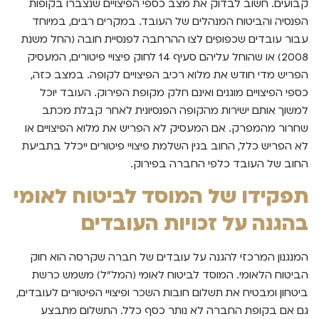
קבועים. חשוב לבדוק את מצב כספי הפיצויים שנצברו בקופות
הפנסיה והביטוח המנהלים של העובד. במקרים רבים, במיוחד
עבור עובדים שכפופים לצו ההרחבה לפנסיית חובה (החל משנת
2008) או שהוחל עליהם סעיף 14 לחוק פיצויי פיטורים, המעסיק
הפריש מדי חודש את מלוא רכיב הפיצויים לקופה. במצב כזה,
כספי הפיצויים מוגנים ואינם חלק מקופת הפירוק. העובד יוכל
למשוך אותם ישירות מהקופה הפנסיונית לאחר קבלת מכתב
שחרור מהמפרק. אם המעסיק לא הפריש את מלוא הפיצויים או
לא הפריש כלל, החוב בגין השלמת פיצויי פיטורים ייכלל בתביעת
החוב של העובד כלפי החברה בפירוק.
תפקידו של המוסד לביטוח לאומי
בהגנה על זכויות העובדים
המנגנון המרכזי להגנה על עובדים של חברה שקרסה הוא חוק
הביטוח הלאומי. המוסד לביטוח לאומי (המל"ל) משמש כרשת
ביטחון ומבטיח את תשלום חובות השכר ופיצויי הפיטורים לעובדים,
גם אם בקופת החברה לא נותר כסף כלל. התשלום מתבצע