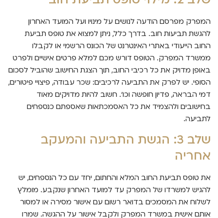
המפרק מפרסם הודעה לנושים על מינויו ועל המועד האחרון
להגשת תביעות חוב. בדרך כלל, ניתן למצוא את טופס תביעת
החוב הייעודי באתרי האינטרנט של הכונס הרשמי או לקבלו
ממשרד המפרק. הטופס דורש מכם למלא פרטים אישיים ולפרט
באופן מדויק את כל רכיבי החוב, תוך הצגת החישוב שהוביל לסכום
הסופי. יש לפרק את התביעה לרכיבים: שכר עבודה, פיצויי פיטורים,
דמי הבראה, פדיון חופשה וכו'. חשוב להיות מדויקים מאוד
בחישובים ולהצמיד את כל האסמכתאות שאספתם כנספחים
לתביעה.
שלב 3: הגשת התביעה והמעקב
אחריה
את טופס תביעת החוב המלא והחתום, יחד עם כל הנספחים, יש
להגיש למשרדו של המפרק עד למועד האחרון שנקבע. מומלץ
לשלוח את המסמכים בדואר רשום עם אישור מסירה או למסור
אותם אישית במשרד המפרק ולקבל אישור על ההגשה. שמרו