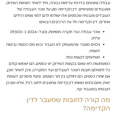
עבודה נמצאים בדרגת עדיפות גבוהה, מיד לאחר הוצאות הפירוק
ושעבודים ספציפיים. דין הקדימה מגן על שכר העבודה של
העובדים ומבטיח שכספים אלו ישולמו להם לפני נושים רגילים
אחרים. דין הקדימה חל על הרכיבים הבאים:
שכר עבודה (עד תקרה מסוימת, נכון ל-2024 כ-29,503
ש"ח).
ניכויים משכר שהמעסיק לא העביר (כמו מס הכנסה וביטוח
לאומי).
תשלומים לקופת גמל.
המשמעות היא שאם בקופת הפירוק יש כספים, הם ישמשו קודם
כל לתשלום חובות השכר לעובדים (עד התקרה), ורק לאחר מכן,
אם יוותרו כספים, הם יחולקו בין יתר הנושים. פיצויי פיטורים, לעומת
זאת, אינם נהנים מאותו דין קדימה ונחשבים לחוב רגיל, אלא אם כן
הובטחו בשעבוד צף.
מה קורה לחובות שמעבר לדין
הקדימה?