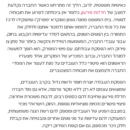
כאישיות משפטית. לרוב, הליך זה מתרחש כאשר החברה נקלעת
למצב של
חדלות פירעון
, כלומר אין ביכולתה לפרוע את חובותיה
לנושיה. בית המשפט ממנה נאמן (שנקרא 'מפרק') שתפקידו לרכז
את כל נכסי החברה, לממש אותם (למכור אותם) ולחלק את
התמורה בין הנושים השונים, בהתאם לסדר עדיפויות הקבוע בחוק.
עבור עובדי החברה, המשמעות המיידית והקשה ביותר של מתן צו
פירוק היא הפסקת עבודתם. עם מינוי המפרק, הוא הופך למעשה
למנהל החברה, וברוב המכריע של המקרים, אחד מצעדיו
הראשונים הוא פיטורי כלל העובדים על מנת לעצור את הפסדי
החברה ולצמצם את חובותיה המצטברים.
הפסקת העבודה יוצרת חוסר ודאות גדול בקרב העובדים,
שמוצאים עצמם לא רק ללא מקור פרנסה, אלא גם מול חברה
חדלת פירעון שחייבת להם כספים רבים, לרבות משכורת אחרונה,
פיצויי פיטורים וזכויות סוציאליות נוספות. החוק הישראלי מכיר
במצבם הפגיע של העובדים ומספק להם רשת הגנה משמעותית,
המעניקה להם עדיפות על פני נושים אחרים ומבטיחה את קבלת
חלק ניכר מכספם, גם אם קופת הפירוק ריקה.