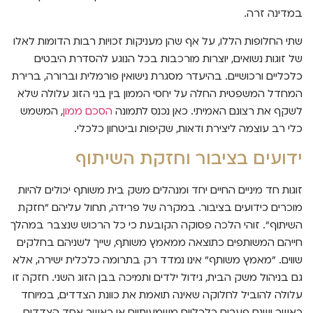
במדינה זרה.
שתי החלופות הללו, על אף שהן מעניקות זכויות רבות הדומות לאלו
של זוגות נשואים, יוצרות מורכבות בכל הנוגע להסדרת היבטים
כלכליים ורכושיים. בהיעדר מסגרת נישואין פורמלית וברורה, ברירת
המחדל המשפטית החלה על יחסי הממון בין בני הזוג עלולה שלא
לשקף את רצונם האמיתי. כאן נכנס לתמונה
הסכם ממון
, המשמש
כלי רב עוצמה ליצירת ודאות, שקיפות וביטחון כלכלי.
ידועים בציבור וחזקת השיתוף
זוגות חד מיניים החיים יחד ומנהלים משק בית משותף יכולים להיות
מוכרים כידועים בציבור. במקרה של פרידה, תחול עליהם "חזקת
השיתוף". זוהי הלכה פסוקה הקובעת כי כל הרכוש שנצבר במהלך
חייהם המשותפים כתוצאה ממאמץ משותף, שייך לשניהם בחלקים
שווים. "מאמץ משותף" אינו נמדד רק בתרומה כלכלית ישירה, אלא
גם בניהול משק הבית, גידול ילדים ותמיכה בבן הזוג השני. חזקה זו
עלולה להוביל לחלוקה שאינה תואמת את כוונת הצדדים, במיוחד
כאשר ישנם פערים כלכליים משמעותיים או כאשר אחד הצדדים