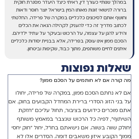
במהלך שנותיי כעורך דין, ראיתי כיצד היעדר מסגרת חוקית
ברורה לנישואי זוגות מאותו המין בישראל יוצר חוסר ודאות
וחושף אותם לסיכונים כלכליים במקרה של פרידה. החלטתי
לכתוב מדריך זה כדי להעניק לקהילה הגאה את הכלים
והידע להגן על עצמה, על הרכוש ובעיקר על עתיד ילדיהם.
הסכם ממון אינו עוסק בפרידה, אלא בבניית יסודות כלכליים
איתנים לחיים משותפים, מתוך כבוד, שקיפות וביטחון.
שאלות נפוצות
מה קורה אם לא חותמים על הסכם ממון?
אם לא נחתם הסכם ממון, במקרה של פרידה, יחולו
על בני הזוג הסדרי ברירת המחדל הקבועים בחוק. אם
אתם מוכרים כידועים בציבור, תחול עליכם "חזקת
השיתוף", לפיה כל הרכוש שנצבר במאמץ משותף
יחולק שווה בשווה. אם נישאתם בחו"ל, יחול "חוק יחסי
ממון" הקובע איזון משאבים דומה. הסדרים אלו לא