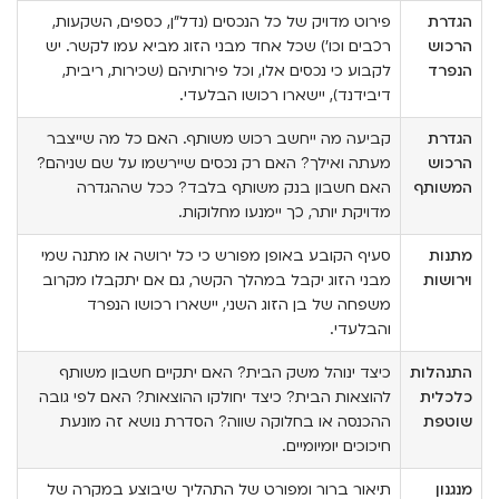
הגדרת
פירוט מדויק של כל הנכסים (נדל"ן, כספים, השקעות,
הרכוש
רכבים וכו') שכל אחד מבני הזוג מביא עמו לקשר. יש
הנפרד
לקבוע כי נכסים אלו, וכל פירותיהם (שכירות, ריבית,
דיבידנד), יישארו רכושו הבלעדי.
הגדרת
קביעה מה ייחשב רכוש משותף. האם כל מה שייצבר
הרכוש
מעתה ואילך? האם רק נכסים שיירשמו על שם שניהם?
המשותף
האם חשבון בנק משותף בלבד? ככל שההגדרה
מדויקת יותר, כך יימנעו מחלוקות.
מתנות
סעיף הקובע באופן מפורש כי כל ירושה או מתנה שמי
וירושות
מבני הזוג יקבל במהלך הקשר, גם אם יתקבלו מקרוב
משפחה של בן הזוג השני, יישארו רכושו הנפרד
והבלעדי.
התנהלות
כיצד ינוהל משק הבית? האם יתקיים חשבון משותף
כלכלית
להוצאות הבית? כיצד יחולקו ההוצאות? האם לפי גובה
שוטפת
ההכנסה או בחלוקה שווה? הסדרת נושא זה מונעת
חיכוכים יומיומיים.
מנגנון
תיאור ברור ומפורט של התהליך שיבוצע במקרה של