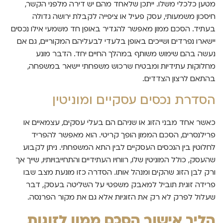
מטען כלכלי משלו. ייתכן שלאחד מהם יש דירה מלפני הקשר,
חיסכון משמעותי, עסק פעיל או ציפייה לקבלת ירושה גדולה
בעתיד. הסכם ממון מאפשר להגדיר באופן חד משמעי אילו נכסים
יישארו נפרדים ושייכים באופן בלעדי לבעליהם המקוריים, גם אם
נעשה בהם שימוש משותף במהלך החיים יחד. הדבר מונע
מחלוקות עתידיות ומבטיח שרכוש משפחתי יישאר במשפחה,
בהתאם לרצון הצדדים.
הסדרת נכסים עסקיים ומוניטין
כאשר אחד מבני הזוג או שניהם הם בעלי עסקים, עצמאיים או
פרילנסרים, הסכם הממון הופך קריטי. הוא מאפשר להפריד
לחלוטין בין הנכסים העסקיים לבין התא המשפחתי. ניתן לקבוע
שהעסק, כולל המוניטין שלו, רווחיו העתידיים והתחייבויותיו, שייך אך
ורק לבן הזוג שהקים ומנהל אותו. הסדרה כזו מונעת מצב שבו
פרידה זוגית תוביל למאבק משפטי על השליטה בעסק, דבר
שעלול לפרק לא רק את הזוגיות אלא גם את מקור הפרנסה.
הליך אישור הסכם ממון לזוגות