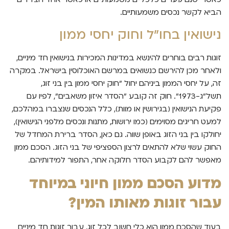
הביא לקשר נכסים משמעותיים.
נישואין בחו"ל וחוק יחסי ממון
זוגות רבים בוחרים להינשא במדינות המכירות בנישואין חד מיניים,
ולאחר מכן להירשם כנשואים במרשם האוכלוסין בישראל. במקרה
זה, על יחסי הממון ביניהם יחול "חוק יחסי ממון בין בני זוג,
תשל"ג-1973". חוק זה קובע "הסדר איזון משאבים", לפיו עם
פקיעת הנישואין (בגירושין או מוות), כלל הנכסים שנצברו במהלכם,
למעט חריגים מסוימים (כמו ירושות, מתנות ונכסים מלפני הנישואין),
יחולקו בין בני הזוג באופן שווה. גם כאן, הסדר ברירת המחדל של
החוק עשוי שלא להתאים לרצון הספציפי של בני הזוג. הסכם ממון
מאפשר להם לקבוע הסדר חלוקה אחר, התפור למידותיהם.
מדוע הסכם ממון חיוני במיוחד
עבור זוגות מאותו המין?
בעוד שהסכם ממון הוא כלי חשוב לכל זוג, עבור זוגות חד מיניים