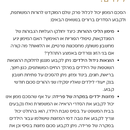
הסכם הממון יכול לכלול פרק שלם המוקדש להורות המשותפת,
ולקבוע הסדרים ברורים בנושאים הבאים:
מימון הליכי ההורות:
כיצד יחולקו העלויות הגבוהות של
הפונדקאות, טיפולי הפוריות או האימוץ? האם המימון יגיע
מחשבון משותף, מחסכונות פרטיים, או הלוואות? מה קורה
אם בני הזוג נפרדים באמצע התהליך?
הוצאות גידול הילדים:
ניתן לקבוע מנגנון לחלוקת ההוצאות
השוטפות של הילדים במהלך החיים המשותפים, כגון חינוך,
בריאות, חוגים, ביגוד ומזון. ניתן להסכים על פתיחת חשבון
בנק ייעודי לילדים שאליו יפקידו שני ההורים סכום חודשי
קבוע.
מזונות ילדים במקרה של פרידה:
על אף שהסכם ממון אינו
יכול לקבוע את הסדרי הראייה או המשמורת (אלו נקבעים
בבית המשפט על בסיס טובת הילד), הוא בהחלט יכול
וצריך לקבוע את גובה דמי המזונות שישולמו עבור הילדים
במקרה של פרידה. ניתן לקבוע סכום מזונות בסיסי וכן את