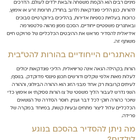
מיניים רבים הוא הקמת משפחה והבאת ילדים לעולם. הדרכים
להורות, כגון הליכי פונדקאות (לרוב בחו"ל), תרומת זרע או אימוץ,
כרוכות בעלויות כספיות אדירות, בהליכים בירוקרטיים סבוכים
ובאתגרים משפטיים ייחודיים. הסכם ממון מהווה פלטפורמה
אידיאלית להסדיר מראש את ההיבטים הכלכליים של פרויקט חיים
משותף זה.
האתגרים הייחודיים בהורות להט"בית
הורות בקהילה הגאה אינה טריוויאלית. הליכי פונדקאות יכולים
לעלות מאות אלפי שקלים ודורשים תכנון פיננסי מדוקדק. בנוסף,
לעיתים קרובות רק אחד מבני הזוג הוא ההורה הביולוגי, וההורה
השני נדרש לעבור הליך משפטי של צו הורות פסיקתי או אימוץ כדי
שיוכר כהורה חוקי לכל דבר ועניין. חוסר הסדרה של הנושאים
הכלכליים עלול ליצור מתחים ובעיות קשות, במיוחד במקרה של
פרידה.
מה ניתן להסדיר בהסכם בנוגע
לילדים?