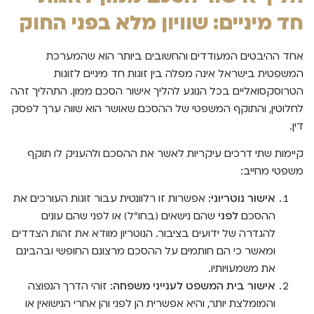
חד מיניים: שוויון מלא בפני החוק
אחד ההיבטים המעודדים והחשובים ביותר הוא שהמערכת
המשפטית בישראל אינה מפלה בין זוגות חד מיניים לזוגות
הטרוסקסואליים בכל הנוגע להליך אישור הסכם ממון. התהליך זהה
לחלוטין, והתוקף המשפטי של ההסכם שאושר הוא שווה ערך לפסק
דין.
קיימות שתי דרכים עיקריות לאשר את ההסכם ולהעניק לו תוקף
משפטי מחייב:
אישור נוטריוני:
אפשרות זו רלוונטית עבור זוגות העורכים את
ההסכם
לפני
שהם נישאים (בחו"ל) או לפני שהם עונים
להגדרה של ידועים בציבור. הנוטריון מוודא את זהות הצדדים
ומאשר כי הם חותמים על ההסכם מרצונם החופשי ובהבינם
את משמעויותיו.
אישור בית המשפט לענייני משפחה:
זוהי הדרך הנפוצה
והמומלצת יותר, והיא אפשרית הן לפני והן אחרי הנישואין או