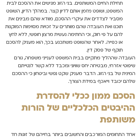
תחילת החיים המשותפים. בני הזוג מגישים את ההסכם לבית
המשפט, ושופט מזמן אותם לדיון קצר. במהלך הדיון, השופט
מסביר לצדדים את עיקרי ההסכם, מוודא שהם מבינים את
תוכנו ואת העובדה שהם מוותרים על זכויות מסוימות המוקנות
להם על פי חוק, וכי החתימה נעשית מרצון חופשי, ללא לחץ
או כפייה. לאחר שהשופט משתכנע בכך, הוא מעניק להסכם
תוקף של פסק דין.
העובדה שההליך מתקיים בבית המשפט לענייני משפחה, גורם
שיפוטי אזרחי, מבטיחה יחס שוויוני ומכבד ללא קשר לנטייתם
המינית של בני הזוג. הדבר מעניק שקט נפשי וביטחון כי ההסכם
שלהם יכובד וייאכף במידת הצורך.
הסכם ממון ככלי להסדרת
ההיבטים הכלכליים של הורות
משותפת
אחד התחומים המורכבים והחשובים ביותר בחייהם של זוגות חד