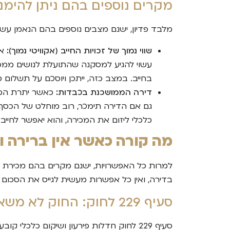
מקרים נוספים בהם ניתן להימ
מלבד פדיון, ישנם מצבים נוספים בהם הנאמן עשוי
שווי נמוך של זכויות החייב (אקוויטי נמוך):
אם
עשוי להגיע למסקנה שהתועלת לנושים ממכיר
בחייב. במצב כזה, ייתכן ויוסכם על תשלום 
דירה הממושכנת בכבדות:
כאשר יתרת המש
גם אם הדירה תימכר, רוב מוחלט של הכסף י
כלכלי ליזום את המכירה, והוא יאפשר לחי
מה קורה כאשר אין ברירה ו
למרות כל האפשרויות, ישנם מקרים בהם מכירת הד
בדירה, ואין כל אפשרות מעשית לגייס את הסכום 
סעיף 229 לחוק: החוק לא משאיר אתכם ברחוב
סעיף 229 לחוק חדלות פירעון ושיקום כלכ