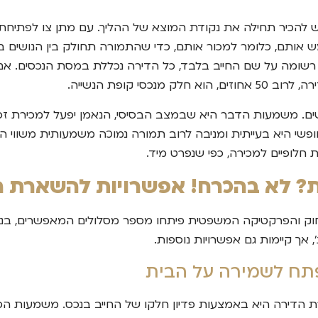
ש להכיר תחילה את נקודת המוצא של ההליך. עם מתן צו לפתיחת ה
ש אותם, כלומר למכור אותם, כדי שהתמורה תחולק בין הנושים בה
רה רשומה על שם החייב בלבד, כל הדירה נכללת במסת הנכסים. א
סי קופת הנשייה.
ם. משמעות הדבר היא שבמצב הבסיסי, הנאמן יפעל למכירת זכויו
פשי היא בעייתית ומניבה לרוב תמורה נמוכה משמעותית משווי השו
לופיים למכירה, כפי שנפרט מיד.
? לא בהכרח! אפשרויות להשארת הד
 החוק והפרקטיקה המשפטית פיתחו מספר מסלולים המאפשרים, ב
', אך קיימות גם אפשרויות נוספות.
מפתח לשמירה על הבית
 הדירה היא באמצעות פדיון חלקו של החייב בנכס. משמעות הפדי