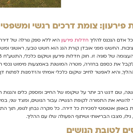
 פירעון: צומת דרכים רגשי ומשפטי
ל אדם הנכנס להליך
חדלות פירעון
היא ללא ספק גורלה של דירת ה
ציבות. החשש מפני אובדן קורת הגג הוא חשש טבעי, ראשוני ומשת
קבל את כספם בחזרה, מטרה המושגת באמצעות מימוש נכסי החיי
ליך, והיא לאפשר לחייב שיקום כלכלי אמיתי והזדמנות לפתוח ד
, שם דגש רב יותר על שיקומו של החייב ומספק כלים והגנות רח
 להשיא את התמורה לקופת הנשייה עבור הנושים, ומצד שני, במ
באופן אוטומטי למכירת כל דירה. כל מקרה נבחן לגופו, תוך הת
ילו, מצבו הבריאותי ושיתוף הפעולה שלו עם ההליך.
ים לטובת הנושים