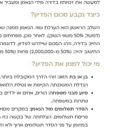
למעשה את זכויותיו בדירה מידי הנאמן ומעביר א
כיצד נקבע סכום הפדיון?
השלב הראשון הוא הערכת שווי. הנאמן ממנה שמא
(למשל, 50% משווי השוק). לאחר מכן, 
החישוב יהיה: (50% מ-2,000,000) פחות (50% מ-800,000), כלומר 1,000,000 פחות 400,000. סכום הפדיון במקרה זה יעמוד על כ-600,000 שקלים.
מי יכול לממן את הפדיון?
בן או בת הזוג:
זוהי הדרך המקובלת ביותר. 
הגדלת המשכנתה הקיימת או נטילת הלוואה י
סיוע מבני משפחה:
הורים, אחים או ילדים בג
נותרות במשפחה.
הסדר תשלומים מול הנאמן:
במקרים מסוימי
פריסת תשלומים. הצלחתה של בקשה כזו תלו
במזומן על פני הסדר תשלומים ארוך ולא ודא