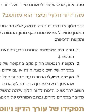
סביר אחר, או שהועמד לרשותם סידור של דיור 
מהו 'דיור חלוף' וכיצד הוא מחושב?
דיור חלוף אינו רכישת דירה חדשה, אלא הבטחת 
הנאמן מחויב להפריש סכום כסף מתוך התמורה ש
ותקופת הזכאות:
גובה דמי השכירות:
הסכום נקבע בהתאם לד
הנפשות).
תקופת הזכאות:
במקרה של חייב מבוגר, חולה או עם ילדים 
העברה בפועל:
הכספים עבור הדיור החלוף מ
שהנאמן וידא כי פתרון הדיור החלוף סודר.
חשוב להדגיש כי הזכות לדיור חלוף עלולה להישל
מדובר במקרים נדירים, וברוב המוחלט של המקר
תפקידו של עורך הדין: ניו