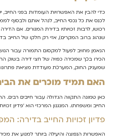
כדי להבין את האפשרויות העומדות בפני החייב, י
לכנס את כל נכסי החייב, לנהל אותם ולבסוף לממ
רכושו, לרבות זכויותיו בדירת המגורים. אם הדי
שנהוג ברוב המקרים), אזי רק חלקו של החייב בדירה, לרוב 50 אחוזים, הוא חלק מנכ
הנאמן מחויב לפעול למקסום התמורה עבור הנושי
הכירו בכך שמכירה כפויה של חצי דירה בשוק החו
שמעניק החוק, המערכת מעודדת מציאת פתרונות ח
האם תמיד מוכרים את הבית
כאן טמונה התקווה הגדולה עבור חייבים רבים.
החייב ומשפחתו. המנגנון המרכזי הוא 'פדיון זכויות
פדיון זכויות החייב בדירה: ה
האפשרות הנפוצה והיעילה ביותר למנוע את מכירת