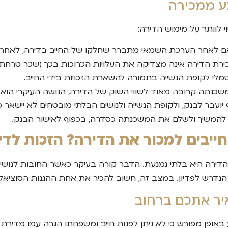
נע ממכירה
 לוותר על מימוש הדירה:
 לאחר הערכת השמאי מתברר שחלקו של החייב בדירה, לאחר ניכ
ת הדירה אינה מצדיקה את העלויות הכרוכות בכך (שכר טרחת שמא
סמלי לקופת הנשייה בתמורה להשארת הזכויות בידי החייב.
כנתה קרובה מאוד לשווי השוק של הדירה, הנושה העיקרי הוא 
ועבר לבנק, ולקופת הנשייה ולנושים הבלתי מובטחים לא יישאר כ
יב להמשיך ולשלם את המשכנתה כסדרה, בכפוף לאישור הבנק.
חייבים למכור את הדירה? הזכות לדי
ירה היא בלתי נמנעת. הדבר קורה בעיקר כאשר החובות לנושים ג
הנדרש לפדיון. במצב זה, חשוב להכיר את אחת ההגנות הסוציאליו
לי קובע באופן מפורש כי לא ניתן לפנות חייב ומשפחתו הגרה עמו מד