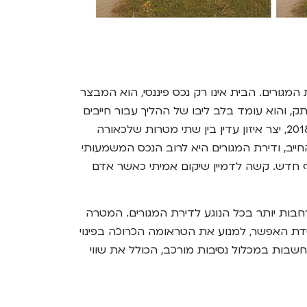
מגורים. הבית אינו רק נכס פיננסי, הוא המבצר
ק, והוא עומד בלב ליבו של ההליך עבור חייבים
רבים. מערכת המשפט בישראל מכירה ברגישות העצומה של סוגיה זו. חוק חדלות פירעון ושיקום כלכלי, התשע"ח 2018, יצר איזון עדין בין שתי מטרות שלכאורה
ב, ודירת המגורים היא לרוב הנכס המשמעותי
ף חדש. קשה לדמיין שיקום אמיתי כאשר אדם
בות יותר בכל הנוגע לדירת המגורים. המטרה
ידת האפשר, למנוע את הטראומה הכרוכה בפינוי
חשבות במכלול נסיבות מורכב, הכולל את שווי