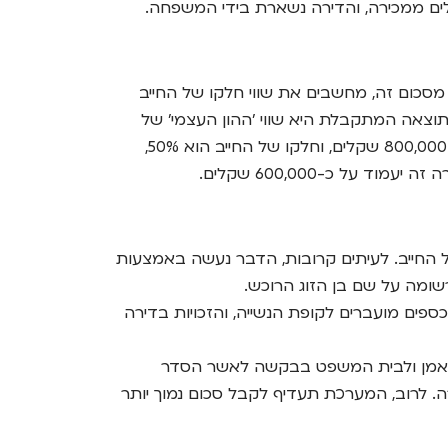
בלים ממכירה, והדירה נשארת בידי המשפחה.
מסכום זה, מחשבים את שווי חלקו של החייב
. התוצאה המתקבלת היא שווי 'ההון העצמי' של
החייב בדירה, וזהו הסכום שיידרש לפדיון. לדוגמה: אם דירה שווה 2,000,000 שקלים, ויתרת המשכנתה עומדת על 800,000 שקלים, וחלקו של החייב הוא 50%,
של החייב. לעיתים קרובות, הדבר נעשה באמצעות
שומה על שם בן הזוג הרוכש.
 הכספים מועברים לקופת הנשייה, והזכויות בדירה
ת לנאמן ולבית המשפט בבקשה לאשר הסדר
. לרוב, המערכת תעדיף לקבל סכום נמוך יותר