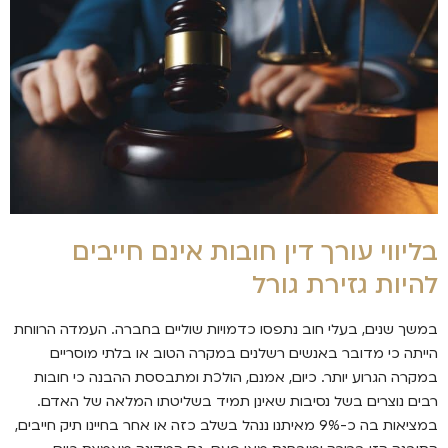
בליווי עורך דין חובות אינם חייבים
להיות גזירת גורל
במשך שנים, בעלי חוב נתפסו כדמויות שוליים בחברה. העמדה הרווחת
הייתה כי מדובר באנשים רשלנים במקרה הטוב או בלתי מוסריים
במקרה הגרוע יותר. כיום, אמנם, הולכת ומתבססת ההבנה כי חובות
רבים נוצרים בשל נסיבות שאינן תמיד בשליטתו המלאה של האדם.
במציאות בה כ-9% מאיתנו ננהל בשלב כזה או אחר בחיינו תיק חייבים,