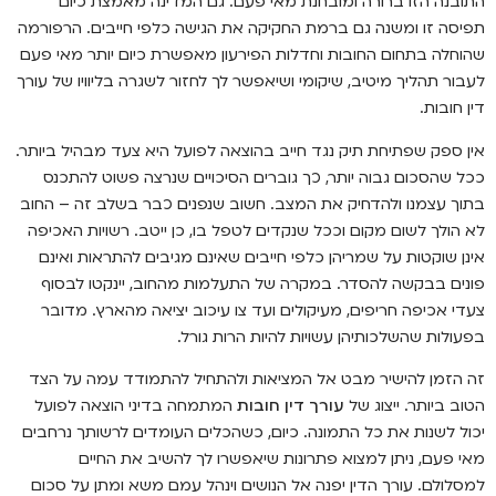
התובנה הזו ברורה ומובחנת מאי פעם. גם המדינה מאמצת כיום
תפיסה זו ומשנה גם ברמת החקיקה את הגישה כלפי חייבים. הרפורמה
שהוחלה בתחום החובות וחדלות הפירעון מאפשרת כיום יותר מאי פעם
לעבור תהליך מיטיב, שיקומי ושיאפשר לך לחזור לשגרה בליוויו של עורך
דין חובות.
אין ספק שפתיחת תיק נגד חייב בהוצאה לפועל היא צעד מבהיל ביותר.
ככל שהסכום גבוה יותר, כך גוברים הסיכויים שנרצה פשוט להתכנס
בתוך עצמנו ולהדחיק את המצב. חשוב שנפנים כבר בשלב זה – החוב
לא הולך לשום מקום וככל שנקדים לטפל בו, כן ייטב. רשויות האכיפה
אינן שוקטות על שמריהן כלפי חייבים שאינם מגיבים להתראות ואינם
פונים בבקשה להסדר. במקרה של התעלמות מהחוב, יינקטו לבסוף
צעדי אכיפה חריפים, מעיקולים ועד צו עיכוב יציאה מהארץ. מדובר
בפעולות שהשלכותיהן עשויות להיות הרות גורל.
זה הזמן להישיר מבט אל המציאות ולהתחיל להתמודד עמה על הצד
הטוב ביותר. ייצוג של
עורך דין חובות
המתמחה בדיני הוצאה לפועל
יכול לשנות את כל התמונה. כיום, כשהכלים העומדים לרשותך נרחבים
מאי פעם, ניתן למצוא פתרונות שיאפשרו לך להשיב את החיים
למסלולם. עורך הדין יפנה אל הנושים וינהל עמם משא ומתן על סכום