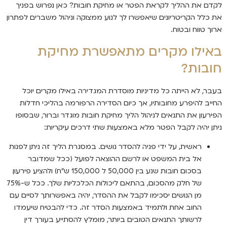
לקדם את ההליך לקראת הפטר או מחיקת חובות? כאן נפרוש בפניך
את כלל הקריטריונים שיאפשרו לך לנוע ממצוקה וניהול משברים לפתרון
ארוך טווח ובטוח.
באילו מקרים מתאפשרת מחיקת
חובות?
בעבר, לא הייתה כל מדיניות מוסדרת המגדירה באילו מקרים יוכל
החייב להיפרע מחובותיו, אך כיום הסדירה הרפורמה בהליכי חדלות
הפירעון את התנאים לניהול הליך מחיקת חובות מוגדר וברור, שבסופו
ניתן יהיה לקבל הפטר מלא באמצעות שתי דרכים עיקריות:
ראשית, על ידי פניה להסדר נושים. במסגרת הליך זה ניתן לפנות
אל בית המשפט או לרשם ההוצאה לפועל (ככל שמדובר
בסכום חובות שנע בין 50,000 ל 150,000 ש"ח) ולהציע פירעון
של חלק מהסכום, בהתאם ליכולות הכלכליות שלך. ככל ש-75%
מן הנושים יסכימו לקבל את ההסדר, יהיה באפשרותך לסיים עם
החוב אחת ולתמיד באמצעות הסדר זה. כדי להבטיח שיעמדו
לרשותך התנאים הטובים ביותר, מומלץ להסתייע בעורך דין