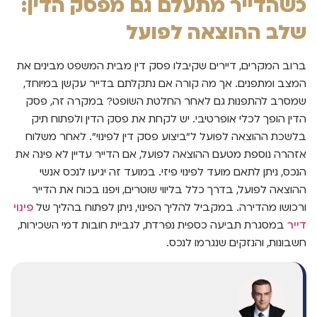
כשהדייר מתעלם גם מפסק הדין:
שלב ההוצאה לפועל
ברוב המקרים, דיירים שקיבלו פסק דין מבית המשפט מבינים את
המצב ומתפנים. אך מה קורה אם נתקלתם בדייר עקשן במיוחד,
שמסרב להתפנות גם לאחר החלטת השופט? במקרה זה, פסק
הדין הופך לכלי אופרטיבי. יש לקחת את פסק הדין ולפתוח תיק
בלשכת ההוצאה לפועל ל"ביצוע פסק דין לפינוי". לאחר משלוח
אזהרה נוספת מטעם ההוצאה לפועל, אם הדייר עדיין לא פינה את
הנכס, ניתן לתאם מועד לפינוי פיזי. במועד זה יגיעו לנכס אנשי
ההוצאה לפועל, בדרך כלל בליווי שוטרים, ויפנו בכוח את הדייר
ורכושו מהדירה. במקביל להליך הפינוי, ניתן לפתוח בהליך של
פינוי
דייר
במסגרת תביעה כספית נפרדת, לגביית חובות דמי השכירות,
חשבונות, והנזקים שנגרמו לנכס.