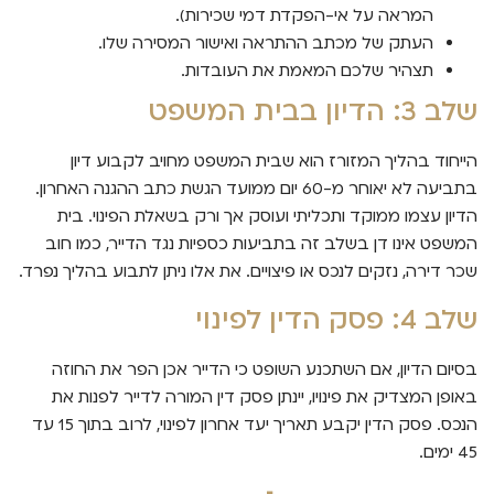
המראה על אי-הפקדת דמי שכירות).
העתק של מכתב ההתראה ואישור המסירה שלו.
תצהיר שלכם המאמת את העובדות.
שלב 3: הדיון בבית המשפט
הייחוד בהליך המזורז הוא שבית המשפט מחויב לקבוע דיון
בתביעה לא יאוחר מ-60 יום ממועד הגשת כתב ההגנה האחרון.
הדיון עצמו ממוקד ותכליתי ועוסק אך ורק בשאלת הפינוי. בית
המשפט אינו דן בשלב זה בתביעות כספיות נגד הדייר, כמו חוב
שכר דירה, נזקים לנכס או פיצויים. את אלו ניתן לתבוע בהליך נפרד.
שלב 4: פסק הדין לפינוי
בסיום הדיון, אם השתכנע השופט כי הדייר אכן הפר את החוזה
באופן המצדיק את פינויו, יינתן פסק דין המורה לדייר לפנות את
הנכס. פסק הדין יקבע תאריך יעד אחרון לפינוי, לרוב בתוך 15 עד
45 ימים.