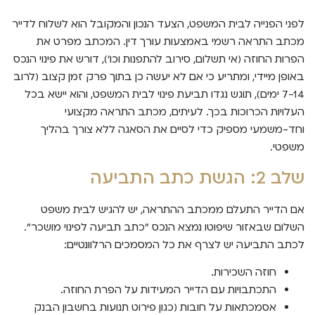
לפני הפנייה לבית המשפט, הצעד הנכון והמקובל הוא לשלוח לדייר
מכתב התראה רשמי באמצעות עורך דין. המכתב מפרט את
הפרות החוזה (אי תשלום, סירוב להתפנות וכו'), דורש את פינוי הנכס
באופן מיידי, ומתריע כי אם לא יעשה כן בתוך פרק זמן קצוב (לרוב
7-14 ימים), תוגש נגדו תביעת פינוי לבית המשפט, והוא יישא בכל
העלויות הכרוכות בכך. לעיתים, מכתב התראה מקצועי
וחד-משמעי מספיק כדי לסיים את הסאגה ללא צורך בהליך
משפטי.
שלב 2: הגשת כתב התביעה
אם הדייר התעלם ממכתב ההתראה, יש להגיש לבית משפט
השלום שבאזור שיפוטו נמצא הנכס "כתב תביעה לפינוי מושכר".
לכתב התביעה יש לצרף את כל המסמכים הרלוונטיים:
חוזה השכירות.
התכתבויות עם הדייר המעידות על הפרת החוזה.
אסמכתאות על חובות (כגון פירוט תנועות בחשבון הבנק