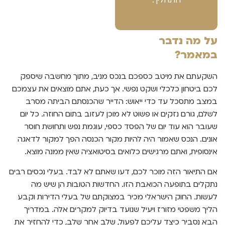
התהליך.
על מה נדבר
במאמר?
השקעתם את מיטב כספכם בנכס מניב, מתוך מחשבה שיספק
לכם ביטחון כלכלי ושקט נפשי. אך כעת, אתם מוצאים את עצמכם
במצב מתסכל עד כדי ייאוש: הדייר שהכנסתם הביתה מסרב
לשלם, גורם נזקים או פשוט לא מוכן לעזוב בתום החוזה. כל יום
שעובר הוא עוד יום של הפסד כספי, עוגמת נפש ותחושת חוסר
אונים. הנכס שאמור היה להיות מקור הכנסה הפך למקור לדאגה
אינסופית, ואתם מרגישים כלואים בסיטואציה שאין ממנה מוצא.
אם התיאור הזה מוכר לכם, דעו שאתם לא לבד. בעלי נכסים רבים
נתקלים בתופעה הכואבת הזו. החדשות הטובות הן שיש מה
לעשות. החוק הישראלי מכיר במצוקתם של בעלי הדירות וקבע
הליך משפטי מזורז ויעיל שנועד בדיוק למקרים אלה. במדריך
הבא נסביר כיצד עליכם לפעול, שלב אחר שלב, כדי להחזיר את