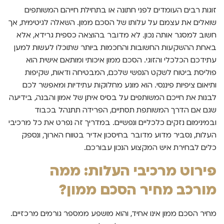
זוגות רבים העומדים לפני חתונה או בתחילת חייהם המשותפים
שואלים את עצמם על עלותו של הסכם ממון. השאלה לגיטימית, אך
חשוב למסגר אותה נכון. לא מדובר בהוצאה כספית גרידא, אלא
באחת ההשקעות החשובות והחכמות ביותר שתוכלו לעשות למען
עתידכם הכלכלי והזוגי. הסכם ממון איכותי ומותאם אישית הוא
פוליסת ביטוח לשקט הנפשי שלכם, המבטיחה ודאות, שקיפות
ותיאום ציפיות פיננסי. הוא מונע מחלוקות עתידיות ומאפשר לכם
לבנות את חייכם המשותפים על בסיס איתן של אמון והבנה, בידיעה
שגם אם הדרך המשותפת תסתיים, הפרידה תתנהל בכבוד
ובמינימום נזקים כלכליים ונפשיים. במדריך זה נפרט את כל מרכיבי
העלות, נסביר מדוע מדובר בחיסכון אדיר בטווח הארוך, ונספק
כלים לבחירת איש המקצוע הנכון עבורכם.
פירוט מרכיבי העלות: ממה
מורכב מחיר הסכם ממון?
מחיר הסכם ממון אינו אחיד, והוא מושפע ממספר גורמים מרכזיים.