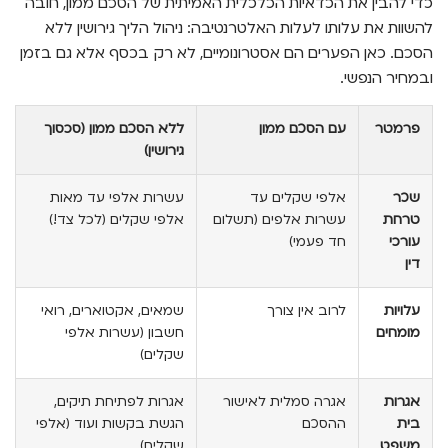
כדי להבין את הכדאיות הכלכלית האמיתית של הסכם ממון, חובה
להשוות את עלותו לעלות האלטרנטיבה: ניהול הליך גירושין ללא
הסכם. כאן הפערים הם אסטרונומיים, לא רק בכסף אלא גם בזמן
ובמחיר הנפשי.
פרמטר
עם הסכם ממון
ללא הסכם ממון (סכסוך
גירושין)
שכר
אלפי שקלים עד
עשרות אלפי עד מאות
טרחת
עשרות אלפים (תשלום
אלפי שקלים (לכל צד!)
עורכי
חד פעמי)
דין
עלויות
לרוב אין צורך
שמאים, אקטוארים, רואי
מומחים
חשבון (עשרות אלפי
שקלים)
אגרות
אגרה סמלית לאישור
אגרות לפתיחת תיקים,
בית
ההסכם
הגשת בקשות ועוד (אלפי
משפט
שקלים)