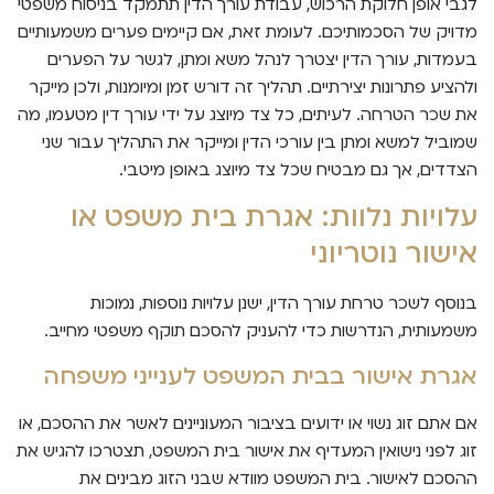
לגבי אופן חלוקת הרכוש, עבודת עורך הדין תתמקד בניסוח משפטי
מדויק של הסכמותיכם. לעומת זאת, אם קיימים פערים משמעותיים
בעמדות, עורך הדין יצטרך לנהל משא ומתן, לגשר על הפערים
ולהציע פתרונות יצירתיים. תהליך זה דורש זמן ומיומנות, ולכן מייקר
את שכר הטרחה. לעיתים, כל צד מיוצג על ידי עורך דין מטעמו, מה
שמוביל למשא ומתן בין עורכי הדין ומייקר את התהליך עבור שני
הצדדים, אך גם מבטיח שכל צד מיוצג באופן מיטבי.
עלויות נלוות: אגרת בית משפט או
אישור נוטריוני
בנוסף לשכר טרחת עורך הדין, ישנן עלויות נוספות, נמוכות
משמעותית, הנדרשות כדי להעניק להסכם תוקף משפטי מחייב.
אגרת אישור בבית המשפט לענייני משפחה
אם אתם זוג נשוי או ידועים בציבור המעוניינים לאשר את ההסכם, או
זוג לפני נישואין המעדיף את אישור בית המשפט, תצטרכו להגיש את
ההסכם לאישור. בית המשפט מוודא שבני הזוג מבינים את