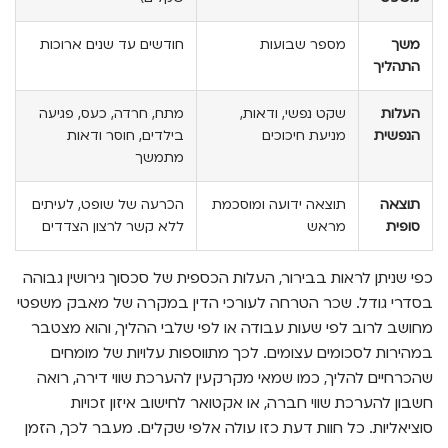
משך
מספר שבועות
חודשים עד שנים ארוכות
התהליך
העלות
שקט נפשי, ודאות,
מתח, חרדה, כעס, פגיעה
הנפשית
מניעת חיכוכים
בילדים, חוסר ודאות
מתמשך
תוצאה
תוצאה ידועה ומוסכמת
הכרעה של שופט, לעיתים
סופית
מראש
ללא קשר לרצון הצדדים
כפי שניתן לראות בבירור, העלות הכספית של סכסוך גירושין גבוהה
בסדרי גודל. שכר הטרחה לעורכי הדין במקרה של מאבק משפטי
מחושב לרוב לפי שעות עבודה או לפי שלבי ההליך, והוא מצטבר
במהירות לסכומים עצומים. לכך מתווספות עלויות של מומחים
שהכרחיים להליך, כמו שמאי מקרקעין להערכת שווי דירה, רואה
חשבון להערכת שווי חברה, או אקטואר לחישוב איזון זכויות
סוציאליות. כל חוות דעת כזו עולה אלפי שקלים. מעבר לכך, הזמן