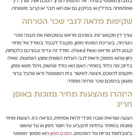
במבחן משפטי בעתיד. אל תתפתו לערוך הסכם אצל עורך דין
שמתמחה בנדל"ן או בנזיקין, גם אם הוא חבר או קרוב משפחה.
שקיפות מלאה לגבי שכר הטרחה
עורך דין מקצועי יציג בפניכם מראש ובשקיפות את מבנה שכר
הטרחה. בעריכת הסכמי ממון, מקובל לעבוד במודל של מחיר
קבוע וידוע מראש (Fixed Fee). מודל זה עדיף עבורכם כלקוחות,
כיוון שהוא מספק ודאות לגבי העלות הסופית ומונע הפתעות. שאלו
בדיוק מה כלול במחיר: האם הוא כולל פגישות, ניהול משא ומתן,
תיקונים להסכם, והגשה לאישור בית המשפט? ודאו שהכל ברור
ומעוגן בהסכם שכר טרחה מסודר.
היזהרו מהצעות מחיר נמוכות באופן
חריג
הצעה שנראית טובה מכדי להיות אמיתית, כנראה כזו. הצעות מחיר
נמוכות במיוחד עלולות להצביע על חוסר ניסיון או על שימוש
ב'שבלונות' גנריות של הסכמים.
הסכם ממון
הוא מסמך משפטי