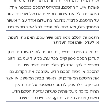
שכר הטרחה הקבוע בתקנות הנוטריונים הוא עבור
פעולת אישור ההסכם, ומתייחס להסכם כמסמך אחד.
התעריף כולל את אימות חתימותיהם של שני בני הזוג
על ההסכם. כלומר, מדובר בתשלום אחד עבור אישור
המסמך כולו, ולא בתשלום נפרד לכל אחד מהצדדים.
חתמנו על הסכם ממון לפני עשר שנים. האם ניתן לשנות
או לעדכן אותו ומה העלות?
בהחלט. החיים דינמיים, ונסיבות יכולות להשתנות. ניתן
לעדכן הסכם ממון קיים בכל עת, כל עוד שני בני הזוג
מסכימים לכך. התהליך כולל ניסוח נספח שינויים
להסכם או ניסוח הסכם חדש שמבטל את הקודם. גם
את ההסכם המעודכן יש לאשר בבית המשפט או אצל
נוטריון כדי להעניק לו תוקף משפטי. עלות התהליך
תהיה נמוכה משמעותית מעלות עריכת הסכם חדש
מאפס, ותהיה תלויה בהיקף השינויים הנדרשים.