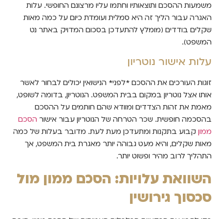
משמעות ההסכם ותוצאותיו וחתמו עליו מרצונם החופשי. עלות
האגרה עבור הליך זה היא סמלית ועומדת כיום על כמה מאות
שקלים בודדים (מומלץ להתעדכן בסכום המדויק באתר נט
המשפט).
עלות אישור נוטריון
זוגות העורכים את ההסכם *לפני* הנישואין יכולים לבחור לאשר
אותו אצל נוטריון במקום בבית המשפט. הנוטריון, בדומה לשופט,
מאמת את זהות הצדדים ומוודא שהם חותמים על ההסכם
בהסכמה חופשית. שכר הטרחה של הנוטריון עבור אישור
הסכם
ממון
קבוע בתקנות ומתעדכן מעת לעת. מדובר בעלות של כמה
מאות שקלים, והיא מעט גבוהה יותר מאגרת בית המשפט, אך
התהליך לרוב מהיר ופשוט יותר.
השוואת עלויות: הסכם ממון מול
סכסוך גירושין