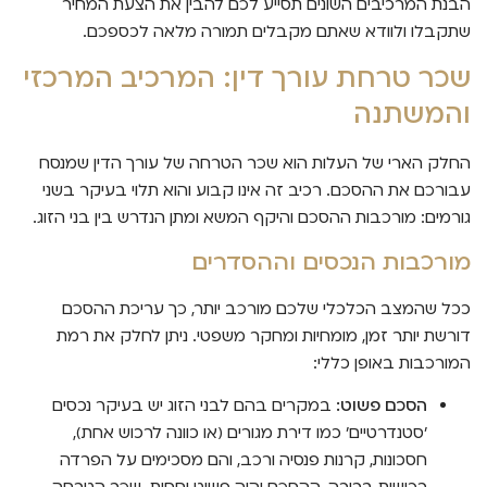
הבנת המרכיבים השונים תסייע לכם להבין את הצעת המחיר
שתקבלו ולוודא שאתם מקבלים תמורה מלאה לכספכם.
שכר טרחת עורך דין: המרכיב המרכזי
והמשתנה
החלק הארי של העלות הוא שכר הטרחה של עורך הדין שמנסח
עבורכם את ההסכם. רכיב זה אינו קבוע והוא תלוי בעיקר בשני
גורמים: מורכבות ההסכם והיקף המשא ומתן הנדרש בין בני הזוג.
מורכבות הנכסים וההסדרים
ככל שהמצב הכלכלי שלכם מורכב יותר, כך עריכת ההסכם
דורשת יותר זמן, מומחיות ומחקר משפטי. ניתן לחלק את רמת
המורכבות באופן כללי:
הסכם פשוט:
במקרים בהם לבני הזוג יש בעיקר נכסים
'סטנדרטיים' כמו דירת מגורים (או כוונה לרכוש אחת),
חסכונות, קרנות פנסיה ורכב, והם מסכימים על הפרדה
רכושית ברורה, ההסכם יהיה פשוט יחסית. שכר הטרחה