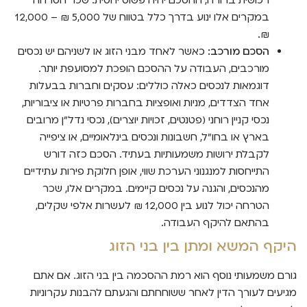
במקרים אלו ינוע בדרך כלל בטווח של 5,000 ₪ – 12,000
₪.
הסכם מורכב:
כאשר לאחד מבני הזוג או לשניהם יש נכסים
מורכבים, העבודה על ההסכם הופכת למסועפת יותר.
דוגמאות לנכסים כאלה כוללים: עסקים וחברות בבעלות
אחד הצדדים, מניות ואופציות בחברות פרטיות או ציבוריות,
נכסי קניין רוחני (פטנטים, זכויות יוצרים), נכסי נדל"ן מרובים
בארץ או בחו"ל, חשבונות ונכסים בינלאומיים, או ציפייה
לקבלת ירושות משמעותיות בעתיד. הסכם כזה דורש
התייחסות למנגנוני הערכת שווי, אופן חלוקת פירות עתידיים
מהנכסים, והגנה על נכסים קיימים. במקרים אלו, שכר
הטרחה יכול לנוע בין 12,000 ₪ לעשרות אלפי שקלים,
בהתאם להיקף העבודה.
היקף המשא ומתן בין בני הזוג
גורם משמעותי נוסף הוא רמת ההסכמה בין בני הזוג. אם אתם
מגיעים לעורך הדין לאחר ששוחחתם והגעתם להבנות עקרוניות