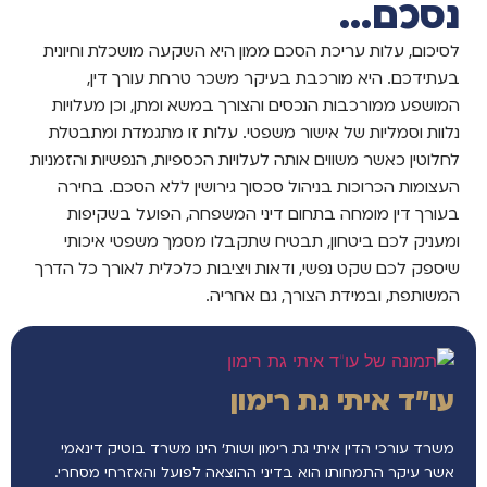
נסכם...
לסיכום, עלות עריכת הסכם ממון היא השקעה מושכלת וחיונית
בעתידכם. היא מורכבת בעיקר משכר טרחת עורך דין,
המושפע ממורכבות הנכסים והצורך במשא ומתן, וכן מעלויות
נלוות וסמליות של אישור משפטי. עלות זו מתגמדת ומתבטלת
לחלוטין כאשר משווים אותה לעלויות הכספיות, הנפשיות והזמניות
העצומות הכרוכות בניהול סכסוך גירושין ללא הסכם. בחירה
בעורך דין מומחה בתחום דיני המשפחה, הפועל בשקיפות
ומעניק לכם ביטחון, תבטיח שתקבלו מסמך משפטי איכותי
שיספק לכם שקט נפשי, ודאות ויציבות כלכלית לאורך כל הדרך
המשותפת, ובמידת הצורך, גם אחריה.
עו"ד איתי גת רימון
משרד עורכי הדין איתי גת רימון ושות’ הינו משרד בוטיק דינאמי
אשר עיקר התמחותו הוא בדיני ההוצאה לפועל והאזרחי מסחרי.