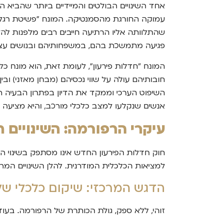
אחד השינויים הבולטים והמיידיים ביותר שהביא 
עמוקה החורגת מהסמנטיקה. המונח "פשיטת רגל" 
שהתלוותה אליו הרתיעה חייבים רבים מלפנות להל
פגיעה מתמשכת בהם, במשפחותיהם ובנושים עצ
המונח "חדלות פירעון", לעומת זאת, הוא מונח כל
חובותיהם עולה על שווי נכסיהם (מבחן מאזני) ו
השיפוט הערכי וממקד את הדיון בפתרון הבעיה 
אנשים שנקלעו למצב כלכלי מורכב, והיא מציעה
עיקרי הרפורמה: השינויים 
חוק חדלות הפירעון החדש אינו מסתפק בשינוי הש
למציאות הכלכלית המודרנית. להלן השינויים המרכ
הדגש המרכזי: שיקום כלכלי של
זוהי, ללא ספק, גולת הכותרת של הרפורמה. ב