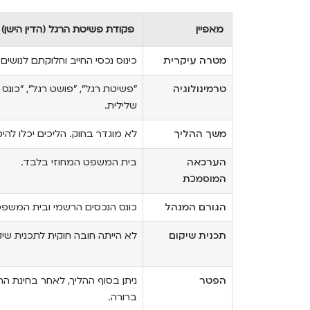
מאפיין
פקודת פשיטת הרגל (הדין הישן)
מטרה עיקרית
כינוס נכסי החייב וחלוקתם לנושים
טרמינולוגיה
"פשיטת רגל", "פושט רגל", "כונס 
שלילית.
משך ההליך
לא מוגדר בחוק. הליכים יכלו להי
הערכאה
בית המשפט המחוזי בלבד.
המוסמכת
הגורם המנהל
כונס הנכסים הרשמי ובית המשפט 
תכנית שיקום
לא הייתה חובה חוקית לתכנית שי
הפטר
ניתן בסוף ההליך, לאחר בחינת הת
ברורה.