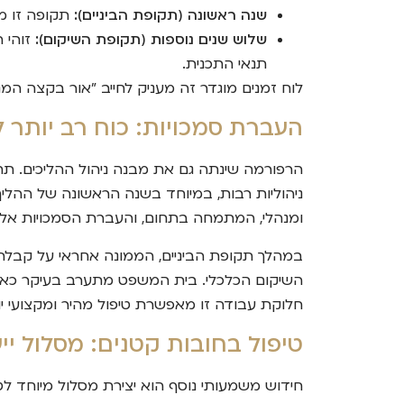
שנה ראשונה (תקופת הביניים):
תקופה זו מו
שלוש שנים נוספות (תקופת השיקום):
זוהי 
תנאי התכנית.
לוח זמנים מוגדר זה מעניק לחייב "אור בקצה המ
העברת סמכויות: כוח רב יותר ל
הרפורמה שינתה גם את מבנה ניהול ההליכים. תחת
ניהוליות רבות, במיוחד בשנה הראשונה של ההליך,
ומנהלי, המתמחה בתחום, והעברת הסמכויות אליו
במהלך תקופת הביניים, הממונה אחראי על קבלת ד
השיקום הכלכלי. בית המשפט מתערב בעיקר כאשר
חלוקת עבודה זו מאפשרת טיפול מהיר ומקצועי יו
טיפול בחובות קטנים: מסלול יי