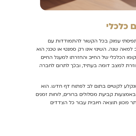
 כלכלי
ע"ח-2018, אשר חולל רפורמה מקיפה ושינוי תפיסתי עמוק בכל הקשור להתמודדות עם
אה שנה. השינוי אינו רק סמנטי או טכני; הוא
מו הכלכלי של החייב והחזרתו למעגל החיים
חוזרת למצב דומה בעתיד, ובכך לתרום לחברה
 שנקלע לקשיים בתום לב לפתוח דף חדש. הוא
באמצעות קביעת מסלולים ברורים, לוחות זמנים
תר מכוון תוצאה חיובית עבור כל הצדדים