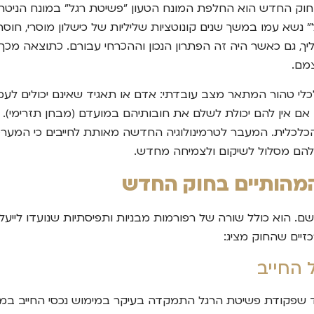
החוק החדש הוא החלפת המונח הטעון "פשיטת רגל" במונח הניטרלי 
נשא עמו במשך שנים קונוטציות שליליות של כישלון מוסרי, חו
יך, גם כאשר היה זה הפתרון הנכון וההכרחי עבורם. כתוצאה מכך
מם.
כלי טהור המתאר מצב עובדתי: אדם או תאגיד שאינם יכולים לעמוד
בין אם אין להם יכולת לשלם את חובותיהם במועדם (מבחן תזרימי
הכלכלית. המעבר לטרמינולוגיה החדשה מאותת לחייבים כי המער
 להם מסלול לשיקום ולצמיחה מחדש.
המהותיים בחוק החדש
ם. הוא כולל שורה של רפורמות מבניות ותפיסתיות שנועדו לייעל
זיים שהחוק מציג:
 החייב
עוד שפקודת פשיטת הרגל התמקדה בעיקר במימוש נכסי החייב 