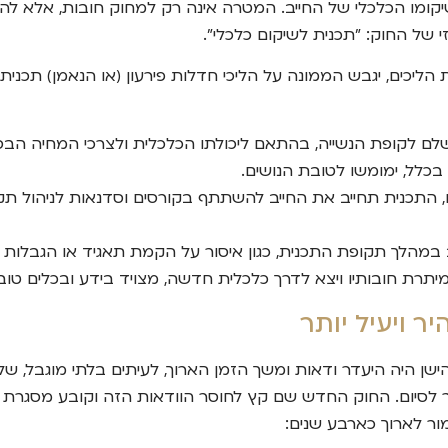
קומו הכלכלי של החייב. המטרה אינה רק למחוק חובות, אלא להב
י של החוק: "תכנית לשיקום כלכלי".
הליכים, יגבש הממונה על הליכי חדלות פירעון (או הנאמן) תכנית
לם לקופת הנשייה, בהתאם ליכולתו הכלכלית ולצרכי המחיה הבס
בכלל, ימומשו לטובת הנושים.
התכנית תחייב את החייב להשתתף בקורסים וסדנאות לניהול תקצ
במהלך תקופת התכנית, כגון איסור על הקמת תאגיד או הגבלות 
תרת חובותיו ויצא לדרך כלכלית חדשה, מצויד בידע ובכלים טובים
ר ויעיל יותר
ן היה היעדר ודאות ומשך הזמן הארוך, לעיתים בלתי מוגבל, של
סיום. החוק החדש שם קץ לחוסר הוודאות הזה וקובע מסגרת זמני
ר לארוך כארבע שנים: