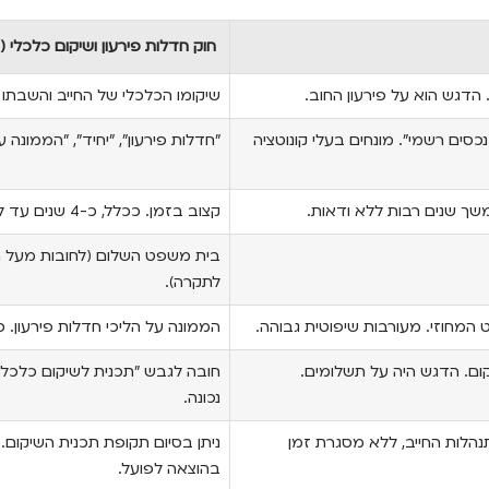
חוק חדלות פירעון ושיקום כלכלי (
. הדגש הוא על פירעון החוב.
שיקומו הכלכלי של החייב והשבתו ל
נכסים רשמי". מונחים בעלי קונוטציה
"חדלות פירעון", "יחיד", "הממונה ע
משך שנים רבות ללא ודאות.
קצוב בזמן. ככלל, כ-4 שנים עד לקבלת הפטר.
בית משפט השלום (לחובות מעל ה
לתקרה).
המחוזי. מעורבות שיפוטית גבוהה.
הממונה על הליכי חדלות פירעון. ס
קום. הדגש היה על תשלומים.
חובה לגבש "תכנית לשיקום כלכלי
נכונה.
נהלות החייב, ללא מסגרת זמן
ניתן בסיום תקופת תכנית השיקום.
בהוצאה לפועל.