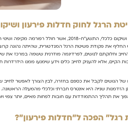
ת הרגל לחוק חדלות פירעון ושיקום
בספטמבר 2019, נכנס לתוקפו חוק חדלות פירעון ושיקום כלכלי, התש
החליף את פקודת פשיטת הרגל המנדטורית, שהייתה נהוגה קרוב למ
ייב וחלוקתם לנושים, לפרדיגמה מודרנית ששמה במרכז את שיקו
 הקיים, אלא להעניק לחייב כלים וידע שימנעו ממנו הידרדרות 
יהם של הנושים לקבל את כספם בחזרה, לבין הצורך לאפשר לחייב
ן הזדמנות שנייה היא אינטרס חברתי וכלכלי מהמעלה הראשונה. 
הפוך את תהליך ההתמודדות עם חובות לפחות מאיים, יותר צפוי ויו
ת רגל" הפכה ל"חדלות פירעון"?