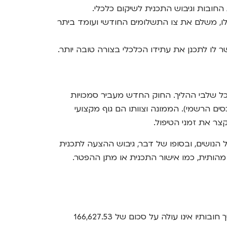
חובות וגיבוש התכנית לשיקום כלכלי.
לו, משלם את צו התשלומים החודשי ועומד ביתר
 לו לתכנן את עתידו הכלכלי בצורה טובה יותר.
כל שלבי ההליך. החוק החדש מעביר סמכויות
סים הרשמי). הממונה וצוותו הם גוף מקצועי
ר את זמני הטיפול.
הנושים, ובסופו של דבר, גיבוש ההצעה לתכנית
ותית, כמו אישור התכנית או מתן ההפטר.
חידוש משמעותי נוסף הוא יצירת מסלול מיוחד לטיפול בחובות בסכומים נמוכים יחסית. החוק קובע כי חייב יחיד שסך חובותיו אינו עולה על סכום של 166,627.53