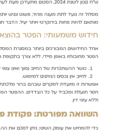
ש"ח (נכון לשנת 2024, הסכום מתעדכן מעת לעת), ינהל את הליך חדלות הפירעון שלו במערכת ההוצאה לפועל, בפני רשם הוצאה לפועל, ולא בבית משפט השלום.
מסלול זה נועד לתת מענה מהיר, פשוט ונגיש יו
מותאם להיות פחות בירוקרטי ויותר יעיל. הדבר 
חידוש משמעותי: הפטר בהוצאה
אחד החידושים המבורכים ביותר במסגרת המסלול
הפטר מחובותיו באופן מיידי, ללא צורך בתקופת
כושר ההשתכרות של החייב נמוך ואינו צפו
לחייב אין נכסים הניתנים למימוש.
אפשרות זו מיועדת למקרים שבהם ברור מלכתחילה כ
חסר תועלת ומכביד על כל הצדדים. ההפטר המיי
וללא עינוי דין.
השוואה מפורטת: פקודת פש
כדי להמחיש את עומק השינוי, ניתן לסכם את הה