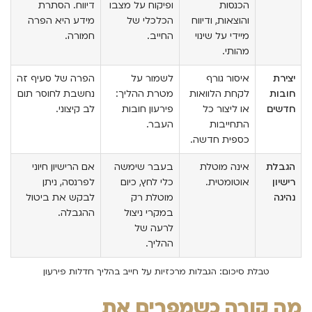
הכנסות
ופיקוח על מצבו
דיווח. הסתרת
והוצאות, ודיווח
הכלכלי של
מידע היא הפרה
מיידי על שינוי
החייב.
חמורה.
מהותי.
יצירת
איסור גורף
לשמור על
הפרה של סעיף זה
חובות
לקחת הלוואות
מטרת ההליך:
נחשבת לחוסר תום
חדשים
או ליצור כל
פירעון חובות
לב קיצוני.
התחייבות
העבר.
כספית חדשה.
הגבלת
אינה מוטלת
בעבר שימשה
אם הרישיון חיוני
רישיון
אוטומטית.
כלי לחץ, כיום
לפרנסה, ניתן
נהיגה
מוטלת רק
לבקש את ביטול
במקרי ניצול
ההגבלה.
לרעה של
ההליך.
טבלת סיכום: הגבלות מרכזיות על חייב בהליך חדלות פירעון
מה קורה כשמפרים את