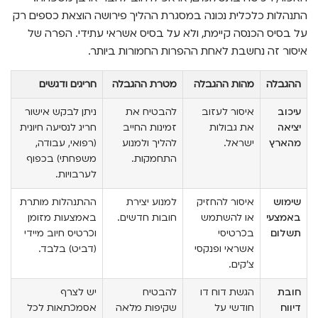
התנהלות כלכלית נכונה במסגרת ההליך פירושה הוצאת כספים רק
על בסיס הכנסה קיימת, ולא על בסיס אשראי עתידי. הפרה של
איסור זה נחשבת לאחת ההפרות החמורות ביותר.
ההגבלה
מהות ההגבלה
מטרת ההגבלה
חריגים ודגשים
עיכוב
איסור לעזוב
להבטיח את
ניתן לבקש אישור
יציאה
את גבולות
זמינות החייב
חריג לנסיעה חיונית
מהארץ
ישראל.
להליך ולמנוע
(רפואי, עבודה,
התחמקות.
משפחתי) בכפוף
לערבויות.
שימוש
איסור להחזיק
למנוע יצירת
ההתנהלות מותרת
באמצעי
או להשתמש
חובות חדשים.
באמצעות מזומן
תשלום
בכרטיסי
וכרטיס חיוב מיידי
אשראי ופנקסי
(דביט) בלבד.
צ'קים.
חובת
הגשת דוח דו
להבטיח
יש לצרף
דיווח
חודשי על
שקיפות מלאה
אסמכתאות לכל