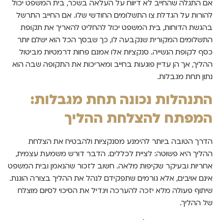
אם התגלה שהחייב לא דיווח על העלאה בשכר, בית המשפט יכול
להורות על הגדלת צו התשלומים החודשי שלו. אם החייב התרשל
בהגשת הדוחות, בית המשפט יכול להחליט להאריך את תקופת
התשלומים המקורית שנקבעה לו, כך שבסך הכל הוא ישלם יותר
כסף לקופת הנשייה. סנקציות אלו אמנם פחות דרמטיות מביטול
ההליך, אך הן עדיין פוגעות בחייב ומאריכות את התקופה שבה הוא
נתון תחת מגבלות.
התנהלות נכונה תחת מגבלות:
המפתח להצלחת ההליך
הדרך הטובה ביותר להימנע מסנקציות ולהבטיח את הצלחת
ההליך היא פשוטה: לציית לכללים. הדבר דורש משמעת עצמית,
אחריות ובעיקר שקיפות מלאה. חשוב לזכור שהנאמן ובית המשפט
אינם אויבים, אלא גורמים שתפקידם לנהל את ההליך בצורה הוגנת.
שיתוף פעולה מלא יזכה להערכה ויגדיל את הסיכוי לסיום מוצלח
של ההליך.