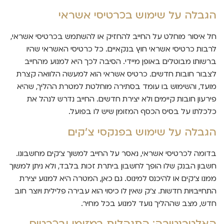
הגבלה על שימוש בכרטיסי אשראי
חל איסור מוחלט על החייב להחזיק או להשתמש בכרטיסי אשראי,
לרבות כרטיסי אשראי חוץ בנקאיים. כל כרטיסי האשראי שהיו
ברשותו מבוטלים באופן מיידי. הסיבה לכך היא למנוע מהחייב
לצבור חובות חדשים. כרטיס אשראי הוא למעשה הלוואה קצרת
מועד, והשימוש בו עומד בסתירה מוחלטת למטרת ההליך, שהיא
פירעון חובות קיימים ולא יצירת חדשים. החייב נדרש לנהל את
כלכלתו על בסיס הכסף המזומן שיש לו בפועל.
הגבלה על שימוש בפנקסי צ'קים
בדומה לכרטיסי אשראי, נאסר על החייב למשוך צ'קים מחשבונו.
חשבון הבנק שלו הופך לחשבון ביתרת זכות בלבד, ולא ניתן למשוך
ממנו צ'קים או להיכנס למינוס. גם כאן, המטרה היא למנוע יצירת
התחייבויות חדשות. צ'ק שאין לו כיסוי הוא עבירה פלילית ויוצר חוב
חדש, מצב שההליך נועד למנוע בכל מחיר.
האלטרנטיבה: התנהלות במזומן ובכרטיס