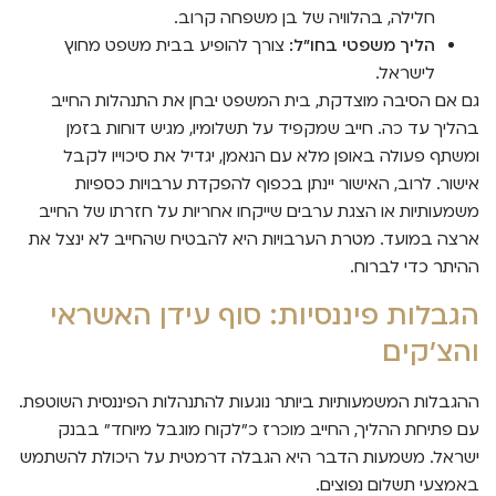
חלילה, בהלוויה של בן משפחה קרוב.
הליך משפטי בחו"ל:
צורך להופיע בבית משפט מחוץ
לישראל.
גם אם הסיבה מוצדקת, בית המשפט יבחן את התנהלות החייב
בהליך עד כה. חייב שמקפיד על תשלומיו, מגיש דוחות בזמן
ומשתף פעולה באופן מלא עם הנאמן, יגדיל את סיכוייו לקבל
אישור. לרוב, האישור יינתן בכפוף להפקדת ערבויות כספיות
משמעותיות או הצגת ערבים שייקחו אחריות על חזרתו של החייב
ארצה במועד. מטרת הערבויות היא להבטיח שהחייב לא ינצל את
ההיתר כדי לברוח.
הגבלות פיננסיות: סוף עידן האשראי
והצ'קים
ההגבלות המשמעותיות ביותר נוגעות להתנהלות הפיננסית השוטפת.
עם פתיחת ההליך, החייב מוכרז כ"לקוח מוגבל מיוחד" בבנק
ישראל. משמעות הדבר היא הגבלה דרמטית על היכולת להשתמש
באמצעי תשלום נפוצים.