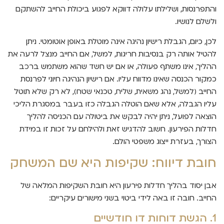
והתפרנסות, ושלילתו עלולה דווקא לפגוע ביכולת החייב להשתקם
ולשלם לנושיו.
לכן, כיום, הגבלת רישיון נהיגה אינה מוטלת באופן אוטומטי. ניתן
להטיל אותה רק בנסיבות חריגות, למשל, אם החייב מנצל לרעה את
ההליך, אינו משתף פעולה, או אם יש חשד שהוא משתמש ברכב
כמקור הכנסה שאינו מדווח עליו. אם רישיון הנהיגה חיוני לפרנסת
החייב (למשל, נהג משאית, שליח, טכנאי שטח), לא רק שלא תוטל
עליו הגבלה, אלא שאם הוטלה הגבלה כזו בעבר במסגרת הליכי
הוצאה לפועל, ניתן יהיה לבקש את ביטולה עם הכניסה להליך
חדלות הפירעון. חשוב להדגיש זאת ולהילחם על זכות זו במידת
הצורך, בעזרת ייצוג משפטי הולם.
חובת דיווח: שקיפות היא שם המשחק
אבן יסוד בהליך חדלות פירעון היא חובת השקיפות המלאה של
החייב. חובה זו באה לידי ביטוי בשני מישורים עיקריים:
1. הגשת דוחות דו חודשיים