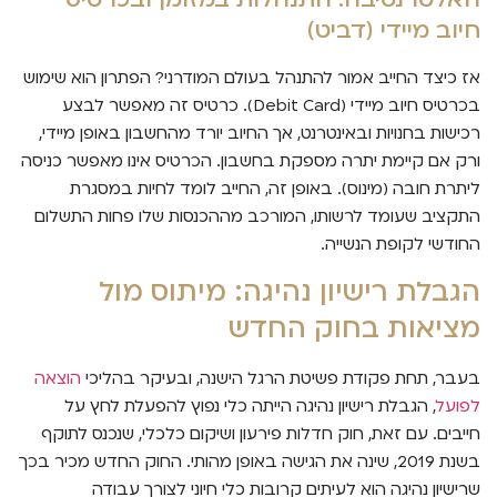
חיוב מיידי (דביט)
אז כיצד החייב אמור להתנהל בעולם המודרני? הפתרון הוא שימוש
בכרטיס חיוב מיידי (Debit Card). כרטיס זה מאפשר לבצע
רכישות בחנויות ובאינטרנט, אך החיוב יורד מהחשבון באופן מיידי,
ורק אם קיימת יתרה מספקת בחשבון. הכרטיס אינו מאפשר כניסה
ליתרת חובה (מינוס). באופן זה, החייב לומד לחיות במסגרת
התקציב שעומד לרשותו, המורכב מההכנסות שלו פחות התשלום
החודשי לקופת הנשייה.
הגבלת רישיון נהיגה: מיתוס מול
מציאות בחוק החדש
בעבר, תחת פקודת פשיטת הרגל הישנה, ובעיקר בהליכי
הוצאה
לפועל
, הגבלת רישיון נהיגה הייתה כלי נפוץ להפעלת לחץ על
חייבים. עם זאת, חוק חדלות פירעון ושיקום כלכלי, שנכנס לתוקף
בשנת 2019, שינה את הגישה באופן מהותי. החוק החדש מכיר בכך
שרישיון נהיגה הוא לעיתים קרובות כלי חיוני לצורך עבודה