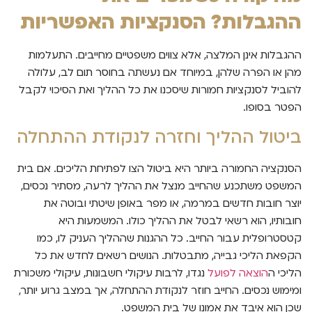
ההגבלות? הסנקציות האפשריות
ההגבלות אינן המלצה, אלא צווים משפטיים מחייבים. התעלמות
מהן או הפרה שלהן, במיוחד אם נעשתה בחוסר תום לב, עלולה
להוביל לסנקציות חמורות שיסכנו את כל ההליך ואת הסיכוי לקבל
הפטר בסופו.
ביטול ההליך וחזרה לנקודת ההתחלה
הסנקציה החמורה ביותר היא ביטול הצו לפתיחת הליכים. אם בית
המשפט משתכנע שהחייב מנצל את ההליך לרעה, מסתיר נכסים,
יוצר חובות חדשים במרמה, או מפר באופן שיטתי ובוטה את
חובותיו, הוא רשאי לבטל את ההליך כולו. המשמעות היא
קטסטרופלית עבור החייב. כל ההגנות שההליך העניק לו, כמו
הקפאת הליכי גבייה, מתבטלות. הנושים רשאים לחדש את כל
הליכי ה
הוצאה לפועל
נגדו, לרבות עיקולי חשבונות, עיקולי משכורת
ומימוש נכסים. החייב חוזר לנקודת ההתחלה, אך במצב גרוע יותר,
שכן הוא איבד את אמונו של בית המשפט.