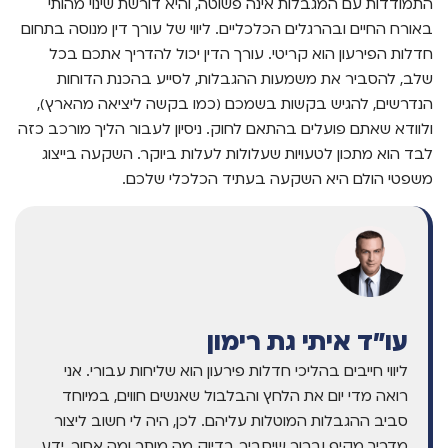
התמודדות עם המגבלות אינה פשוטה, והיא דורשת שינוי מהותי
באורח החיים ובהרגלים הכלכליים. ליווי של עורך דין מנוסה בתחום
חדלות הפירעון הוא קריטי. עורך הדין יכול להדריך אתכם בכל
שלב, להסביר את משמעות ההגבלות, לסייע בהכנת הדוחות
הנדרשים, להגיש בקשות בשמכם (כמו בקשה ליציאה מהארץ),
ולוודא שאתם פועלים בהתאם לחוק. ניסיון לעבור הליך מורכב כזה
לבד הוא מתכון לטעויות שעלולות לעלות ביוקר. השקעה בייצוג
משפטי הולם היא השקעה בעתיד הכלכלי שלכם.
עו"ד איתי גת רימון
ליווי חייבים בהליכי חדלות פירעון הוא שליחות עבורי. אני
רואה מדי יום את הלחץ והבלבול שאנשים חווים, במיוחד
סביב ההגבלות המוטלות עליהם. לכן, היה לי חשוב ליצור
מדריך מקיף וברור שיסביר בדיוק מה מותר ומה אסור. ידע