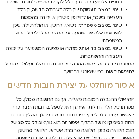
כספים אלו יועברו בדרך כלל לקופת הנשייה לטובת הנושים.
שינוי במצב תעסוקתי:
קבלה לעבודה חדשה, קבלת
העלאה בשכר, או לחילופין פיטורין או ירידה בהכנסות.
שינוי במצב משפחתי:
נישואין, גירושין, או הולדת ילד, שכן
לאירועים אלה יש השפעה על המצב הכלכלי של התא
המשפחתי.
שינוי במצב בריאותי:
מחלה או פציעה המשפיעה על יכולת
העבודה וההשתכרות.
הסתרת מידע כזה מהווה הפרה של חובת תום הלב ועלולה להוביל
לתוצאות קשות, כפי שיפורט בהמשך.
איסור מוחלט על יצירת חובות חדשים
זוהי אולי ההגבלה המובנת מאליה, אך גם החשובה מכולן. כל
מטרתו של הליך חדלות הפירעון היא לטפל בחובות העבר כדי
לאפשר עתיד כלכלי נקי. יצירת חוב חדש במהלך ההליך חותרת
תחת בסיס קיומו של ההליך. איסור זה הוא גורף וכולל כל סוג של
חוב: הלוואה מבנק, הלוואה מחברת אשראי, הלוואה מהשוק
האפור, רכישה בתשלומים, או אפילו חוב לחבר או בן משפחה.