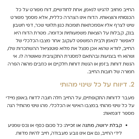
החייב מחויב להגיש לנאמן, אחת לחודשיים, דוח מפורט על כל
הכנסותיו והוצאותיו. הדוח אינו הצהרה כללית, אלא מסמך מפורט
שיש לצרף אליו אסמכתאות תומכות כגון תלושי שכר, דפי חשבון
בנק, קבלות על הוצאות משמעותיות וכדומה. מטרת הדוח היא
לאפשר לנאמן ולבית המשפט לעקוב אחר מצבו הכלכלי של
החייב, לוודא שהוא אכן מנצל את מלוא פוטנציאל ההשתכרות שלו,
ושהוא חי בצניעות ובהתאם למסגרת התקציבית שאושרה לו. אי
הגשת דוחות בזמן או הגשת דוחות חלקיים או כוזבים מהווה הפרה
חמורה של חובות החייב.
2. דיווח על כל שינוי מהותי
מעבר לדוחות התקופתיים, על החייב חלה חובה לדווח באופן מיידי
על כל שינוי מהותי במצבו האישי או הכלכלי. מהו שינוי מהותי? הנה
מספר דוגמאות:
קבלת ירושה, מתנה או זכייה:
כל סכום כסף או נכס שמגיע
לידי החייב, גם אם אינו נובע מעבודה, חייב להיות מדווח.