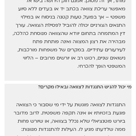
מותר, אך זה מסוכן. אמנם חוק הירושה בישראל
מאפשר עריכת צוואה בכתב יד או בעדים ללא סיוע
משפטי – אך בפועל, טעות קטנה בניסוח או במילוי
התנאים הצורניים יכולה להוביל לפסילת הצוואה. עורך
דין המתמחה בתחום יוודא שהצוואה מנוסחת כהלכה,
מבהירה את רצון המצווה ואינה פותחת פתח
לעירעורים עתידיים. במקרים של משפחות מורכבות,
נישואים שניים, רכוש רב או יורשים מרובים – הליווי
המשפטי הופך להכרחי.
מי יכול להגיש התנגדות לצוואה ובאילו מקרים?
התנגדות לצוואה מוגשת על ידי מי שסבור כי הצוואה
פוגעת בזכויותיו או אינה תקפה משפטית. לרוב מדובר
ביורש פוטנציאלי שלא נכלל בצוואה, או שיורש פחות
ממה שלדעתו מגיע לו. העילות להתנגדות מגוונות: