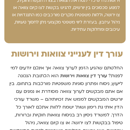
וירושות נדרש כדי לנסח את הצוואה בצורה תקפה וחוקית,
למנוע סכסוכים בין יורשים, להגיש בקשות לצו קיום צוואה או
צו ירושה, וללוות משפטית מקרים מורכבים כמו התנגדויות או
ניהול עיזבון. בעזרת ליווי משפטי מקצועי ניתן לחסוך טעויות,
עיכובים ומחלוקות עתידיות.
עורך דין לענייני צוואות וירושות
החלטתם שהגיע הזמן לערוך צוואה אך אינכם יודעים למי
לפנות?
עורך דין צוואות וירושות
הוא הכתובת הנכונה
לייעוץ, ניסוח ופתרון סוגיות משפטיות מורכבות בתחום. בין
אם אתם מבקשים לערוך צוואה מסודרת או נמנים עם
יורשים המבקשים לממש את זכויותיהם – משרד עורכי
הדין איתי גת רימון ושות' ישמח ללוות אתכם לאורך כל
הדרך. למשרד ניסיון רב בניסוח צוואות חוקיות וברורות,
טיפול בבקשות לצו ירושה או צו קיום צוואה, ניהול