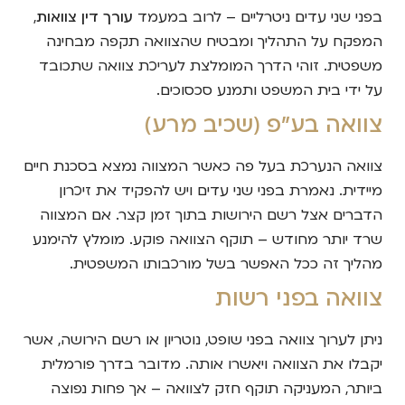
בפני שני עדים ניטרליים – לרוב במעמד
עורך דין צוואות
,
המפקח על התהליך ומבטיח שהצוואה תקפה מבחינה
משפטית. זוהי הדרך המומלצת לעריכת צוואה שתכובד
על ידי בית המשפט ותמנע סכסוכים.
צוואה בע"פ (שכיב מרע)
צוואה הנערכת בעל פה כאשר המצווה נמצא בסכנת חיים
מיידית. נאמרת בפני שני עדים ויש להפקיד את זיכרון
הדברים אצל רשם הירושות בתוך זמן קצר. אם המצווה
שרד יותר מחודש – תוקף הצוואה פוקע. מומלץ להימנע
מהליך זה ככל האפשר בשל מורכבותו המשפטית.
צוואה בפני רשות
ניתן לערוך צוואה בפני שופט, נוטריון או רשם הירושה, אשר
יקבלו את הצוואה ויאשרו אותה. מדובר בדרך פורמלית
ביותר, המעניקה תוקף חזק לצוואה – אך פחות נפוצה