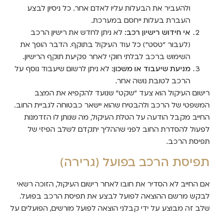
ולהעביר את הבעלות עליו לאדם אחר. כל ניסיון לבצע
העברת בעלות ייחסם במערכת.
אי חידוש רישיון רכב:
לא ניתן לחדש את רישיון הרכב
(לעבור "טסט") כל עוד העיקול בתוקף. הדבר הופך את
השימוש ברכב לבלתי חוקי לאחר פקיעת תוקף הרישיון.
מניעת שיעבוד או משכון:
לא ניתן לרשום שיעבוד נוסף על
הרכב לטובת נושה אחר.
רישום העיקול הוא צעד "שקט" שנועד להקפיא את המצב
המשפטי של הרכב ולהבטיח שהוא יישאר כבטוחה לגביית החוב.
החייב מקבל הודעה על הטלת העיקול, מה שנותן לו הזדמנות
לפעול להסדרת החוב לפני שההליך יתקדם לשלב הפיזי של
תפיסת הרכב.
תפיסת הרכב בפועל (גרירה)
אם החייב לא הסדיר את חובו לאחר רישום העיקול, הזוכה רשאי
לבקש מרשם ההוצאה לפועל לבצע את תפיסת הרכב בפועל.
שלב זה מבוצע על ידי קבלני הוצאה לפועל מורשים, הפועלים על