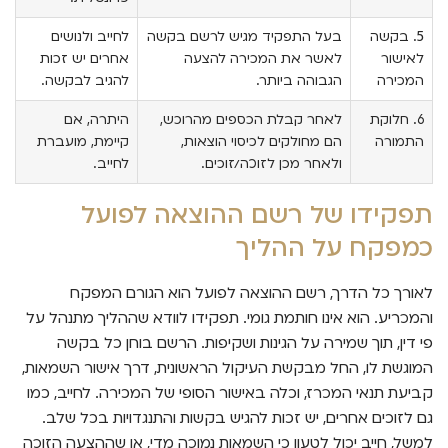
5. בקשה
בעל התפקיד מגיש לרשם בקשה
לחייב ולנושים
לאישור
לאשר את המכירה להצעה
אחרים יש זכות
המכירה
הגבוהה ביותר.
להגיב לבקשה.
6. חלוקת
לאחר קבלת הכספים מהרוכש,
היתרה, אם
התמורה
הם מחולקים לכיסוי הוצאות,
קיימת, מועברת
ולאחר מכן לזוכה/זוכים.
לחייב.
תפקידו של רשם ההוצאה לפועל
כמפקח על ההליך
לאורך כל הדרך, רשם ההוצאה לפועל הוא הגורם המפקח
והמכריע. הוא אינו חותמת גומי. תפקידו לוודא שההליך מתנהל על
פי דין, תוך שמירה על הגינות ושקיפות. הרשם בוחן כל בקשה
המוגשת לו, החל מבקשת העיקול הראשונית, דרך אישור השמאות,
קביעת תנאי המכרז, וכלה באישור הסופי של המכירה. לחייב, כמו
גם לזוכים אחרים, יש זכות להגיש בקשות והתנגדויות בכל שלב.
למשל, חייב יכול לטעון כי השמאות נמוכה מדי, או שההצעה הזוכה