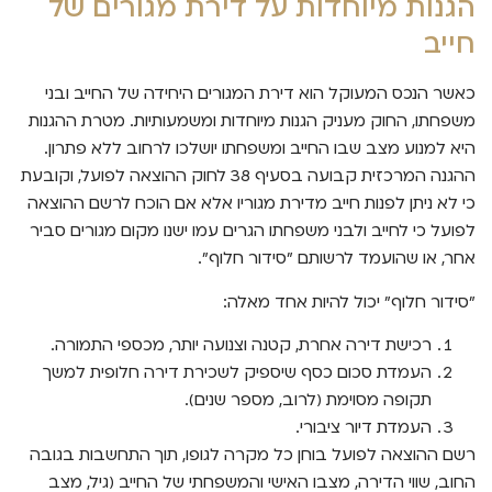
הגנות מיוחדות על דירת מגורים של
חייב
כאשר הנכס המעוקל הוא דירת המגורים היחידה של החייב ובני
משפחתו, החוק מעניק הגנות מיוחדות ומשמעותיות. מטרת ההגנות
היא למנוע מצב שבו החייב ומשפחתו יושלכו לרחוב ללא פתרון.
ההגנה המרכזית קבועה בסעיף 38 לחוק ההוצאה לפועל, וקובעת
כי לא ניתן לפנות חייב מדירת מגוריו אלא אם הוכח לרשם ההוצאה
לפועל כי לחייב ולבני משפחתו הגרים עמו ישנו מקום מגורים סביר
אחר, או שהועמד לרשותם "סידור חלוף".
"סידור חלוף" יכול להיות אחד מאלה:
רכישת דירה אחרת, קטנה וצנועה יותר, מכספי התמורה.
העמדת סכום כסף שיספיק לשכירת דירה חלופית למשך
תקופה מסוימת (לרוב, מספר שנים).
העמדת דיור ציבורי.
רשם ההוצאה לפועל בוחן כל מקרה לגופו, תוך התחשבות בגובה
החוב, שווי הדירה, מצבו האישי והמשפחתי של החייב (גיל, מצב