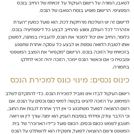
לטאבו, המורה על רישום העיקול על זכויותיו של החייב בנכס
הספציפי. הרישום מופיע בנסח הטאבו של הנכס.
לרישום זה יש השלכות מרחיקות לכת. הוא פועל כמעין "הערת
אזהרה" לכל העולם, ומונע מהחייב לבצע כל דיספוזיציה בנכס.
כלומר, החייב אינו יכול למכור את הנכס, להעבירו במתנה, למשכן
אותו לטובת הלוואה נוספת או לבצע כל עסקה אחרת שתפגע
בזכויותיו של הזוכה בנכס. הרישום "מקפיא" את המצב המשפטי
ומבטיח כי אם וכאשר הנכס יימכר, הזוכה יהיה זכאי לחלקו
בתמורה.
כינוס נכסים: מינוי כונס למכירת הנכס
רישום העיקול לבדו אינו מוביל למכירת הנכס. כדי להתקדם לשלב
המימוש, על הזוכה להגיש בקשה למינוי כונס נכסים על הנכס. אם
רשם ההוצאה לפועל משתכנע כי אין דרך אחרת לגבות את החוב,
וכי הדבר צודק ומידתי בנסיבות העניין, הוא ימנה עורך דין או רואה
חשבון לשמש ככונס נכסים. הכונס פועל כ"ידו הארוכה" של בית
המשפט ורשם ההוצאה לפועל, ותפקידו הוא להשתלט על הנכס