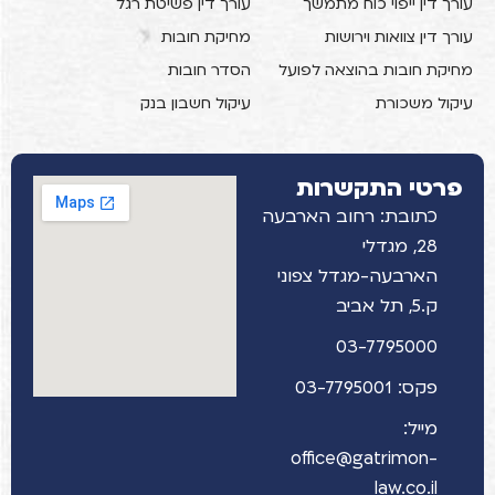
עורך דין ייפוי כוח מתמשך
עורך דין פשיטת רגל
עורך דין צוואות וירושות
מחיקת חובות
מחיקת חובות בהוצאה לפועל
הסדר חובות
עיקול משכורת
עיקול חשבון בנק
פרטי התקשרות
כתובת: רחוב הארבעה
28, מגדלי
הארבעה-מגדל צפוני
ק.5, תל אביב
03-7795000
פקס: 03-7795001
מייל:
office@gatrimon-
law.co.il