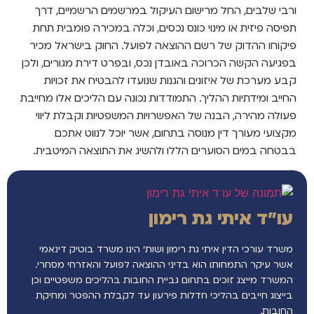
ורבי שלבים, החל מרישום העיקול במרשמים הרשמיים, דרך
תפיסה פיזית או מינוי כונס נכסים, וכלה במכירה פומבית תחת
פיקוחו ההדוק של רשם ההוצאה לפועל. החוק בישראל מכיר
בפגיעה הקשה הכרוכה באובדן נכס, ובפרט דירת מגורים, ולכן
קבע מערכת של איזונים והגנות שנועדו להבטיח את זכויות
החייב ומידתיות ההליך. התמודדות נכונה עם הליכים אלו מחייבת
פעולה מהירה, הבנה של האפשרויות המשפטיות וקבלת ליווי
מקצועי מעורך דין מנוסה בתחום, אשר יוכל לנווט אתכם
בבטחה במים הסוערים הללו ולהשיג את התוצאה המיטבית.
עו"ד איתי גת רימון
משרד עורכי הדין איתי גת רימון ושות’ הינו משרד בוטיק דינאמי
אשר עיקר התמחותו הוא בדיני ההוצאה לפועל והאזרחי מסחרי.
המשרד מייצג זוכים בתחום גביית החובות בהליכים משפטיים וכן
בייצוג חייבים בהליכי חדלות פירעון עד לקבלת ההפטר ומחיקת
החובות.