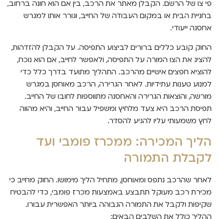
פי צו של הרשם. הקבלן מאתר את הרכב, בין אם הוא חונה ברחוב,
בחניית הבית או במקום העבודה של החייב, וגורר אותו למגרש
אחסנה ייעודי.
החוק קובע כללים ברורים לביצוע התפיסה. על הקבלן להזדהות,
להציג את הצו המורה על התפיסה, ולאפשר לחייב, אם הוא נוכח,
להוציא חפצים אישיים מהרכב. התהליך מתועד בדרך כלל כדי
למנוע טענות עתידיות. לאחר הגרירה, הרכב מאוחסן במגרש
מורשה, והוצאות הגרירה והאחסנה מתווספות לחובו של החייב.
תפיסת הרכב היא צעד מלחיץ ומשפיל עבור החייב, והיא מהווה
לחץ משמעותי עליו להגיע להסדר.
הליך המכירה: ממכרז פומבי ועד
לקבלת התמורה
לאחר שהרכב נתפס ומאוחסן, מתחיל הליך מימושו. החוק מחייב כי
מכירת רכב מעוקל תתבצע באמצעות מכרז פומבי, כדי להבטיח
שקיפות ולקבל את התמורה הגבוהה ביותר האפשרית עבורו.
ההליך כולל את השלבים הבאים: