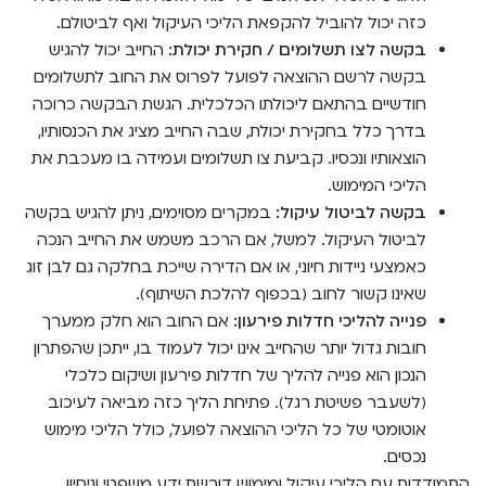
כזה יכול להוביל להקפאת הליכי העיקול ואף לביטולם.
בקשה לצו תשלומים / חקירת יכולת:
החייב יכול להגיש
בקשה לרשם ההוצאה לפועל לפרוס את החוב לתשלומים
חודשיים בהתאם ליכולתו הכלכלית. הגשת הבקשה כרוכה
בדרך כלל בחקירת יכולת, שבה החייב מציג את הכנסותיו,
הוצאותיו ונכסיו. קביעת צו תשלומים ועמידה בו מעכבת את
הליכי המימוש.
בקשה לביטול עיקול:
במקרים מסוימים, ניתן להגיש בקשה
לביטול העיקול. למשל, אם הרכב משמש את החייב הנכה
כאמצעי ניידות חיוני, או אם הדירה שייכת בחלקה גם לבן זוג
שאינו קשור לחוב (בכפוף להלכת השיתוף).
פנייה להליכי חדלות פירעון:
אם החוב הוא חלק ממערך
חובות גדול יותר שהחייב אינו יכול לעמוד בו, ייתכן שהפתרון
הנכון הוא פנייה להליך של חדלות פירעון ושיקום כלכלי
(לשעבר פשיטת רגל). פתיחת הליך כזה מביאה לעיכוב
אוטומטי של כל הליכי ההוצאה לפועל, כולל הליכי מימוש
נכסים.
התמודדות עם הליכי עיקול ומימוש דורשת ידע משפטי וניסיון.