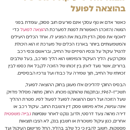
בהוצאה לפועל
כאשר אדם או גוף עסקי אינם פורעים חוב פסוק, עומדת בפני
הנושה (הזוכה) האפשרות לפנות למערכת ה
הוצאה לפועל
כדי
לאכוף את פסק הדין ולגבות את המגיע לו. אחד הכלים היעילים
והמשמעותיים ביותר בארגז הכלים של מערכת זו הוא היכולת
להטיל עיקול על נכסיו הפיזיים של החייב, ובראשם נכסי רכב
ומקרקעין. הליך העיקול והמימוש הוא הליך מורכב, בעל שלבים
ברורים, אשר נועד לאזן בין זכותו של הזוכה לקבל את כספו לבין
זכויותיו של החייב, תוך שמירה על כבודו ועל צרכיו הבסיסיים.
הבסיס החוקי להליכים אלו מעוגן בחוק ההוצאה לפועל,
תשכ"ז-1967, ובתקנות שהותקנו מכוחו. החוק מתווה מסלול מדויק
שעל הזוכה ועל רשם ההוצאה לפועל לפעול לפיו. מטרת ההליך
אינה ענישה, אלא מימוש פסק דין והשבת החוב. עיקול רכב או
דירה מהווה צעד דרסטי, ולרוב ננקט לאחר שנסיונות
גבייה משפטית
אחרים, כגון עיקול משכורת או חשבון בנק, לא הניבו תוצאות
מספקות. חשוב להבין כי כל שלב בהליך, החל מרישום העיקול ועד