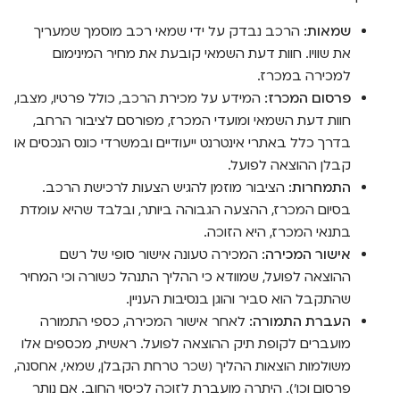
שמאות:
הרכב נבדק על ידי שמאי רכב מוסמך שמעריך
את שוויו. חוות דעת השמאי קובעת את מחיר המינימום
למכירה במכרז.
פרסום המכרז:
המידע על מכירת הרכב, כולל פרטיו, מצבו,
חוות דעת השמאי ומועדי המכרז, מפורסם לציבור הרחב,
בדרך כלל באתרי אינטרנט ייעודיים ובמשרדי כונס הנכסים או
קבלן ההוצאה לפועל.
התמחרות:
הציבור מוזמן להגיש הצעות לרכישת הרכב.
בסיום המכרז, ההצעה הגבוהה ביותר, ובלבד שהיא עומדת
בתנאי המכרז, היא הזוכה.
אישור המכירה:
המכירה טעונה אישור סופי של רשם
ההוצאה לפועל, שמוודא כי ההליך התנהל כשורה וכי המחיר
שהתקבל הוא סביר והוגן בנסיבות העניין.
העברת התמורה:
לאחר אישור המכירה, כספי התמורה
מועברים לקופת תיק ההוצאה לפועל. ראשית, מכספים אלו
משולמות הוצאות ההליך (שכר טרחת הקבלן, שמאי, אחסנה,
פרסום וכו'). היתרה מועברת לזוכה לכיסוי החוב. אם נותר