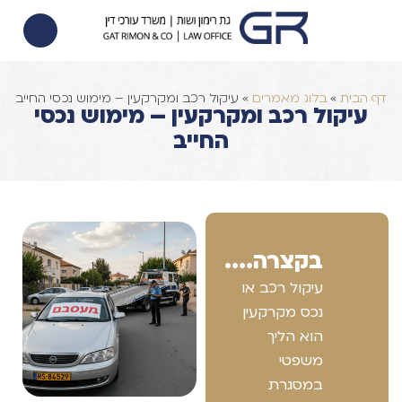
הסכם ממון
הוצאה לפועל
צוואות וירושות
דף הבית
»
בלוג מאמרים
»
עיקול רכב ומקרקעין – מימוש נכסי החייב
עיקול רכב ומקרקעין – מימוש נכסי
החייב
בקצרה....
עיקול רכב או
נכס מקרקעין
הוא הליך
משפטי
במסגרת