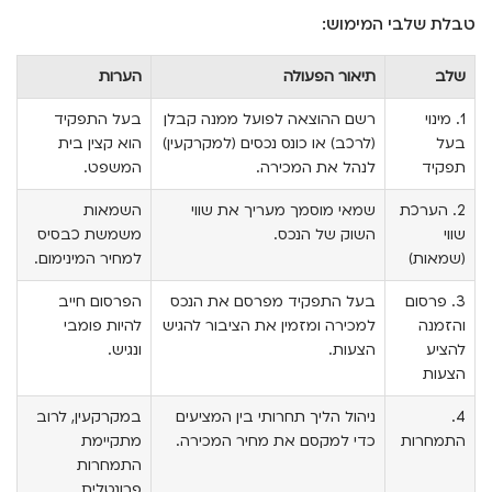
טבלת שלבי המימוש:
שלב
תיאור הפעולה
הערות
1. מינוי
רשם ההוצאה לפועל ממנה קבלן
בעל התפקיד
בעל
(לרכב) או כונס נכסים (למקרקעין)
הוא קצין בית
תפקיד
לנהל את המכירה.
המשפט.
2. הערכת
שמאי מוסמך מעריך את שווי
השמאות
שווי
השוק של הנכס.
משמשת כבסיס
(שמאות)
למחיר המינימום.
3. פרסום
בעל התפקיד מפרסם את הנכס
הפרסום חייב
והזמנה
למכירה ומזמין את הציבור להגיש
להיות פומבי
להציע
הצעות.
ונגיש.
הצעות
4.
ניהול הליך תחרותי בין המציעים
במקרקעין, לרוב
התמחרות
כדי למקסם את מחיר המכירה.
מתקיימת
התמחרות
פרונטלית.