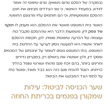
(במקרה של הסכם טרום נישואין). גורם שיפוטי זה אמור
לוודא, במעמד האישור, כי שני הצדדים מבינים את תוכן
ההסכם ומשמעויותיו, וכי הם חותמים עליו מרצונם החופשי.
כאשר בית המשפט מאשר את ההסכם, הוא מעניק לו
תוקף
של פסק דין
. משמעות הדבר היא שההסכם מקבל כוח
ועוצמה של הכרעה שיפוטית סופית. לכן, תקיפת ההסכם
לאחר אישורו היא למעשה ניסיון לערער על החלטת בית
המשפט. בתי המשפט נוטים לשמור על יציבותם של הסכמים
ופסקי דין, ולכן יאפשרו את ביטולם רק במקרים נדירים
וחריגים ביותר, בהם יוכח פגם מהותי ושורשי שנפל בהליך
כריתתו. הנטל להוכיח פגם כזה הוא כבד מאוד, ומוטל כולו
על כתפי הצד המבקש את הביטול.
שער הכניסה לביטול: עילות
שמקורן בפגמים בכריתת החוזה