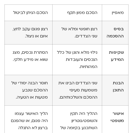
מאפיין
הסכם ממון תקף
הסכם הניתן לביטול
בסיס
רצון חופשי ומלא של
רצון פגום עקב לחץ,
ההסכמה
שני הצדדים.
איום או ניצול.
שקיפות
גילוי מלא והוגן של כלל
הסתרת נכסים, מצג
המידע
הנכסים והעובדות
שווא או מידע חלקי.
המהותיות.
הבנת
שני הצדדים הבינו את
חוסר הבנה יסודי של
התוכן
משמעות סעיפי
ההסכם שנבע
ההסכם והשלכותיהם.
מטעות או הטעיה.
אישור
ההליך היה תקין
הליך האישור עצמו
משפטי
והשופט/נוטריון
היה פגום, או שהפגם
השתכנע בקיומה של
ברצון לא התגלה