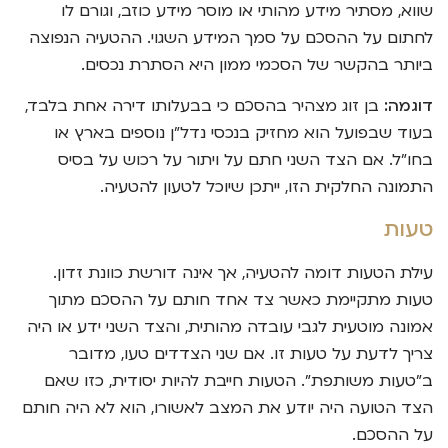
שווא, מסתיר מידע מהותי או מוסר מידע כוזב, וגורם לו
לחתום על ההסכם על סמך המידע השגוי. ההטעיה הנפוצה
ביותר בהקשר של הסכמי ממון היא הסתרת נכסים.
דוגמה:
בן זוג מצהיר בהסכם כי בבעלותו דירה אחת בלבד,
בעוד שבפועל הוא מחזיק בנכסי נדל"ן נוספים בארץ או
בחו"ל. אם הצד השני חתם על ויתור על רכוש על בסיס
התמונה החלקית הזו, ייתכן שיוכל לטעון להטעיה.
טעות
עילת הטעות דומה להטעיה, אך אינה דורשת כוונת זדון.
טעות מתקיימת כאשר צד אחד חותם על ההסכם מתוך
אמונה מוטעית לגבי עובדה מהותית, והצד השני ידע או היה
צריך לדעת על טעות זו. אם שני הצדדים טעו, מדובר
ב"טעות משותפת". הטעות חייבת להיות יסודית, כזו שאם
הצד הטועה היה יודע את המצב לאשורו, הוא לא היה חותם
על ההסכם.