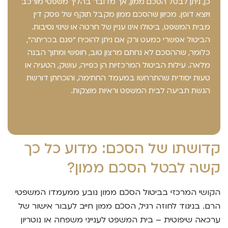
כן, ניתן לבטל הסכם ממון, אך מדובר בהליך משפטי מורכב
ויוצא דופן. מכיוון שהסכם ממון מקבל תוקף של פסק דין
מבית המשפט, ביטולו אינו עניין של חרטה או שינוי נסיבות.
הביטול אפשרי כמעט ורק אם ניתן להוכיח "פגם בכריתה",
כלומר, שההסכם לא נחתם מרצון טוב, חופשי ומתוך הבנה
מלאה. עילות הביטול המרכזיות הן כפייה, עושק, הטעיה או
טעות יסודית שהתרחשו במעמד החתימה, והוכחתן דורשת
הגשת תביעה לבית המשפט וראיות מוצקות.
קדושתו של הסכם: מדוע כל כך
קשה לבטל הסכם ממון?
הקושי המרכזי בביטול הסכם ממון נובע ממעמדו המשפטי
הרם. בניגוד לחוזה רגיל, הסכם ממון חייב לעבור אישור של
ערכאה שיפוטית – בית המשפט לענייני משפחה או נוטריון