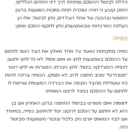
הדלת לביטול ההסכם נפתחת דרך דיני החוזים הכלליים.
החוק קובע כי חוזה שנכרת תחת נסיבות הפוגעות ברצון
החופשי ובהבנה של אחד הצדדים, ניתן לביטול. אלו הן
העילות המרכזיות שבאמצעותן ניתן לתקוף הסכם ממון:
כפייה
כפייה מתקיימת כאשר צד אחד מאלץ את הצד השני לחתום
על ההסכם באמצעות לחץ או איום פסול. לא כל לחץ ייחשב
לכפייה המצדיקה ביטול. לחץ חברתי, הפצרות או לחץ רגשי
"סטנדרטי" סביב חתונה לרוב לא יספיקו. הכפייה צריכה להיות
כזו ששוללת מהצד הנכפה את הברירה המעשית וגורמת לו
לחתום על ההסכם בניגוד לרצונו האמיתי.
דוגמה:
איום מפורש בביטול החתונה ברגע האחרון אם בן
הזוג לא יחתום על הסכם דרקוני, יכול להיחשב כפייה, במיוחד
אם לצד המאוים ייגרם נזק כלכלי וציבורי משמעותי מביטול
כזה.