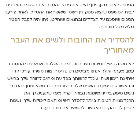
הפחות
לאחר מכן
ניתן להציג את פרטי ההסדר ואת הסכמת הצדדים
,
.
לבית המשפט שיוציא פסק דין רשמי שיאשר את ההסדר
לאחר פירעון
.
הסכום שיוסכם על הצדדים ובתנאים שיוחלטו
ניתן יהיה לקבל הפטר
,
מלא מכל חובותיך
.
להסדיר את החובות ולשים את העבר
מאחוריך
לא משנה באילו נסיבות נוצר החוב ומה ההשלכות שנאלצת להתמודד
עמן
מעתה ואילך אנחנו מביטים רק קדימה
צוות משרד עורכי הדין
.
,
איתי גת רימון ושות
עומד לרשותך בכל עת ומחויב לרווחה שלך בראש
'
ובראשונה
הניסיון רב השנים שלנו בייצוג חייבים במשא ומתן בהסדרי
.
נושים סיפק בידינו מיומנות גבוהה ויקרה מפז שתעניק לך את
ההזדמנויות הטובות ביותר להסדר ראוי ומותאם ליכולות שלך
נשמח
.
לסייע לך בהקדם האפשרי להשאיר את חובך בעבר
.