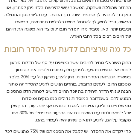
שהריביות מצטברות והאיום בהגבלות ועיקולים מתגבר אל מול יכולת
ההחזר שהולכת ונשחקת
המשבר עשוי להיראות בלתי ניתן לפתרון
אנו
.
,
כאן כדי להבהיר לך שתמיד ישנה דרך החוצה
עם הליווי הנכון והתמיכה
–
הראויה
נוכל לסייע לך להתחיל בחיים כלכליים מחודשים
בריאים
,
,
ויציבים יותר
כאן
נסביר מהו
הסדר חובות
וכיצד הוא משנה את חייהם
,
.
של חייבים רבים בכל רחבי הארץ
.
כל מה שרציתם לדעת על הסדר חובות
החוק הישראלי מתיר לחייבים אשר נמצאים על סף של חדלות פירעון
לפנות אל הנושים בהצעה לפרוע חלק מחובם ולסיים את הסכסוך
בפשרה הנקראת הסדר חובות
ניתן להציע פירעון של עד
בלבד
30%
.
מסכום החוב
לעתים קרובות
בוחרים הנושים להגיע להסדר זה מתוך
,
.
הבנה שזוהי הדרך היחידה בה יוכל החייב להשיב לפחות חלק מהסכום
המגיע להם
כשמדובר במוסדות גדולים כמו בנקים ומוסדות
.
ממשלתיים גדולים
הסיכויים להסדר גבוהים אף יותר
עורך הדין שלך
.
,
יוכל לשאת ולתת עם הנושים וגם אם השיעור המינימלי של
אינו
30%
מקובל עליהם
להגיע לתנאים שניתן יהיה לעמוד בהם
.
,
כדי לקדם את ההסדר
יש לקבל את הסכמתם של
מהנושים לכל
75%
,