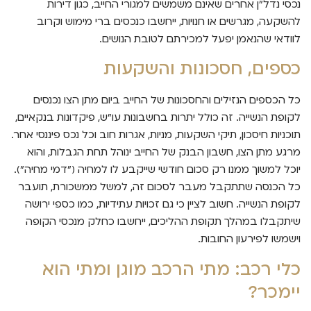
נכסי נדל"ן אחרים שאינם משמשים למגורי החייב, כגון דירות
להשקעה, מגרשים או חנויות, ייחשבו כנכסים ברי מימוש וקרוב
לוודאי שהנאמן יפעל למכירתם לטובת הנושים.
כספים, חסכונות והשקעות
כל הכספים הנזילים והחסכונות של החייב ביום מתן הצו נכנסים
לקופת הנשייה. זה כולל יתרות בחשבונות עו"ש, פיקדונות בנקאיים,
תוכניות חיסכון, תיקי השקעות, מניות, אגרות חוב וכל נכס פיננסי אחר.
מרגע מתן הצו, חשבון הבנק של החייב ינוהל תחת הגבלות, והוא
יוכל למשוך ממנו רק סכום חודשי שייקבע לו למחיה ("דמי מחיה").
כל הכנסה שתתקבל מעבר לסכום זה, למשל ממשכורת, תועבר
לקופת הנשייה. חשוב לציין כי גם זכויות עתידיות, כמו כספי ירושה
שיתקבלו במהלך תקופת ההליכים, ייחשבו כחלק מנכסי הקופה
וישמשו לפירעון החובות.
כלי רכב: מתי הרכב מוגן ומתי הוא
יימכר?