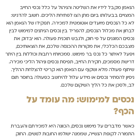
הנאמן מקבל לידיו את השליטה והניהול על כלל נכסי החייב
המצויים בבעלותו ביום מתן הצו לפתיחת הליכים. חשוב להדגיש:
לא כל הנכסים מיועדים אוטומטית למכירה. תפקידו של הנאמן הוא
לבחון את מכלול הנכסים, להפריד בין נכסים הניתנים למימוש לבין
נכסים המוגנים על פי חוק, ולגבש תוכנית פעולה. הוא יבדוק את
מצבכם הכלכלי, את מקורות ההכנסה שלכם, את הוצאותיכם,
ויפעל לאיתור כל נכס בר מימוש. סמכויותיו רחבות וכוללות בין היתר
דרישת מסמכים, חקירת החייב, תפיסת נכסים וניהול הליכי מכירה.
שיתוף פעולה מלא ושקוף עם הנאמן הוא קריטי להצלחת ההליך.
ניסיון להסתיר נכסים או מידע עלול להיחשב כפעולה בחוסר תום
לב, ולסכן את כל הליך השיקום שלכם.
נכסים למימוש: מה עומד על
הכף?
כאשר מדברים על מימוש נכסים, הכוונה היא למכירתם והעברת
התמורה לקופת הנשייה, שממנה ישולמו החובות לנושים. החוק