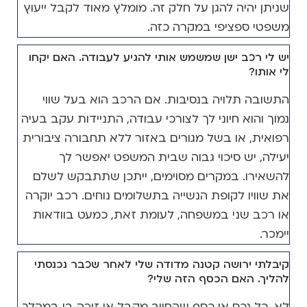
שניתן יהיה להגן על חלק זה. מומלץ מאוד לקבל ייעוץ
משפטי ספציפי במקרה כזה.
יש לי רכב ישן שמשמש אותי להגיע לעבודה. האם יקחו
לי אותו?
התשובה תלויה בנסיבות. אם הרכב הוא בעל שווי
נמוך והוא חיוני לך לצורכי עבודה, התניידות עקב בעיה
רפואית, או בשל מגורים באזור ללא תחבורה ציבורית
יעילה, יש סיכוי גבוה שבית המשפט יאפשר לך
להשאירו. במקרים מסוימים, ייתכן שתתבקש לשלם
את שוויו לקופת הנשייה בתשלומים נוחים. רכב יוקרה
או רכב שני במשפחה, לעומת זאת, כמעט בוודאות
יימכר.
קיבלתי ירושה קטנה מדודה שלי לאחר שכבר נכנסתי
להליך. האם הכסף הזה שלי?
לא. כל נכס או כסף שהחייב מקבל או זוכה בו במהלך