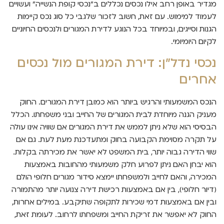
מגדיר באופן רחב אילו נכסים נכללים ב"נכסי קופת הנשייה" ועשויים
לעמוד למימוש. עם זאת, חשוב לזכור שלגבי כל סוג נכס קיימות
הגנות וסייגים, ובמיוחד בכל הנוגע לדירת המגורים ולנכסים החיוניים
לקיום היומיומי.
נכסי נדל"ן: דירת המגורים מול נכסים
אחרים
הנכס המשמעותי והרגיש ביותר הוא כמובן דירת המגורים. החוק
מעניק הגנה מיוחדת לבית המגורים של החייב ובני משפחתו. הכלל
הבסיסי הוא שלא ניתן לממש את דירת המגורים אם שוויה אינו עולה
על תקרה מסוימת הקבועה בחוק ומתעדכנת מעת לעת. גם אם
שווי הדירה גבוה יותר, בית המשפט לא יאשר את מכירתה בקלות.
הוא יבחן האם ניתן לפרוע חלק משמעותי מהחובות באמצעות
המכירה, והאם לחייב ולמשפחתו יימצא סידור מגורים חלופי הולם
(דיור חלופי), בין אם באמצעות רכישת דירה צנועה יותר מהתמורה
ובין אם באמצעות דמי שכירות לתקופה שתיקבע. במילים אחרות,
החוק לא יאפשר את זריקת החייב ומשפחתו לרחוב. לעומת זאת,