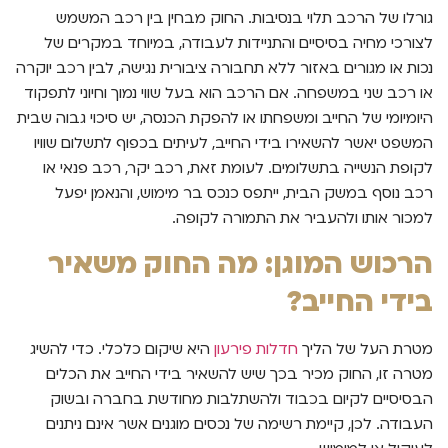
גורלו של הרכב תלוי בנסיבות. החוק מבחין בין רכב המשמש
לצורכי מחיה בסיסיים והתניידות לעבודה, במיוחד במקרים של
נכות או מגורים באזור ללא תחבורה ציבורית נגישה, לבין רכב יוקרה
או רכב שני במשפחה. אם הרכב הוא בעל שווי נמוך וחיוני לתפקוד
היומיומי של החייב ומשפחתו או להפקת הכנסה, יש סיכוי גבוה שבית
המשפט יאשר להשאירו בידי החייב, לעיתים בכפוף לתשלום שוויו
לקופת הנשייה בתשלומים. לעומת זאת, רכב יקר, רכב פנאי או
רכב נוסף במשק הבית, ייתפס כנכס בר מימוש, והנאמן יפעל
למכור אותו ולהעביר את התמורה לקופה.
הרכוש המוגן: מה החוק משאיר
בידי החייב?
מטרת העל של הליך
חדלות פירעון
היא שיקום כלכלי. כדי להשיג
מטרה זו, החוק מכיר בכך שיש להשאיר בידי החייב את הכלים
הבסיסיים לקיום בכבוד ולהשתלבות מחודשת בחברה ובשוק
העבודה. לכן, קיימת רשימה של נכסים מוגנים אשר אינם ניתנים