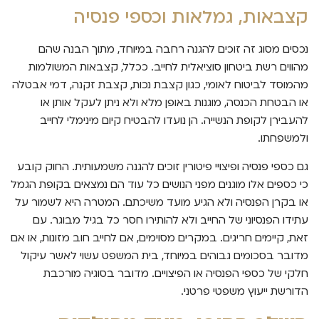
קצבאות, גמלאות וכספי פנסיה
נכסים מסוג זה זוכים להגנה רחבה במיוחד, מתוך הבנה שהם
מהווים רשת ביטחון סוציאלית לחייב. ככלל, קצבאות המשולמות
מהמוסד לביטוח לאומי, כגון קצבת נכות, קצבת זקנה, דמי אבטלה
או הבטחת הכנסה, מוגנות באופן מלא ולא ניתן לעקל אותן או
להעבירן לקופת הנשייה. הן נועדו להבטיח קיום מינימלי לחייב
ולמשפחתו.
גם כספי פנסיה ופיצויי פיטורין זוכים להגנה משמעותית. החוק קובע
כי כספים אלו מוגנים מפני הנושים כל עוד הם נמצאים בקופת הגמל
או בקרן הפנסיה ולא הגיע מועד משיכתם. המטרה היא לשמור על
עתידו הפנסיוני של החייב ולא להותירו חסר כל בגיל מבוגר. עם
זאת, קיימים חריגים. במקרים מסוימים, אם לחייב חוב מזונות, או אם
מדובר בסכומים גבוהים במיוחד, בית המשפט עשוי לאשר עיקול
חלקי של כספי הפנסיה או הפיצויים. מדובר בסוגיה מורכבת
הדורשת ייעוץ משפטי פרטני.