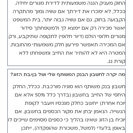
החוק מעניק הגנה משמעותית לדירת מגורים יחידה.
ככלל, לא ימכרו את דירתך אם שוויה נמוך מהתקרה
הקבועה בחוק. גם אם שוויה גבוה יותר, בית המשפט
יאשר מכירה רק אם יימצא לך ולמשפחתך סידור
מגורים חלופי הולם (דיור חלופי) לתקופה שתיקבע, ורק
אם המכירה תאפשר פירעון חלק משמעותי מהחובות.
המטרה היא לא להותיר את החייב ומשפחתו ללא
קורת גג.
מה יקרה לחשבון הבנק המשותף שלי ושל בן/בת הזוג?
חשבון בנק משותף הוא סוגיה מורכבת. ככלל, החלק
היחסי של החייב בחשבון (בדרך כלל 50% אלא אם
יוכח אחרת) ייחשב כחלק מנכסיו ויועבר לקופת
הנשייה. הנאמן יבחן את מקור הכספים בחשבון. אם
יוכיח בן הזוג שאינו בהליך כי כספים מסוימים שייכים לו
באופן בלעדי (למשל, משכורת שהופקדה), ייתכן