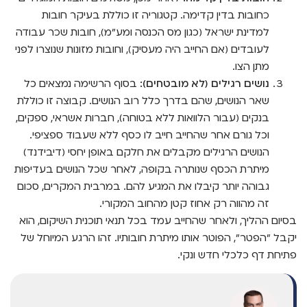
כחובות בדין קדימה. קטגוריה זו כוללת בעיקר חובות
למדינת ישראל (כגון מס הכנסה ומע"מ), חובות שכר עבודה
לעובדים (אם החייב היה מעסיק), וחובות מזונות שנוצרו לפני
מתן הצו.
נושים רגילים (לא מובטחים):
בסוף הרשימה נמצאים כל
שאר הנושים, שהם בדרך כלל רוב הנושים. קבוצה זו כוללת
בנקים (עבור הלוואות ללא בטוחה), חברות אשראי, ספקים,
וכל גורם אחר שהחייב חייב לו כסף ללא שעבוד ספציפי.
הנושים הרגילים מקבלים את חלקם באופן יחסי (דיבידנד)
מיתרת הכסף שנותרה בקופה, לאחר שכל הנושים בעדיפות
גבוהה יותר קיבלו את המגיע להם. במרבית המקרים, סכום
זה מהווה רק אחוז קטן מהחוב המקורי.
בסיום ההליך, ולאחר שהחייב עמד בכל תנאי תוכנית השיקום, הוא
יקבל "הפטר", הפוטר אותו מיתרת חובותיו. זהו הרגע המיוחל של
פתיחת דף כלכלי חדש ונקי.