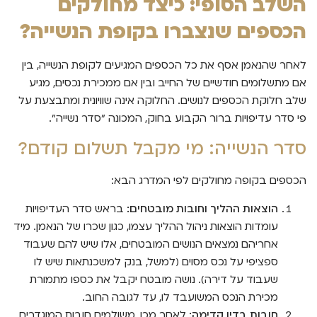
השלב הסופי: כיצד מחולקים
הכספים שנצברו בקופת הנשייה?
לאחר שהנאמן אסף את כל הכספים המגיעים לקופת הנשייה, בין
אם מתשלומים חודשיים של החייב ובין אם ממכירת נכסים, מגיע
שלב חלוקת הכספים לנושים. החלוקה אינה שוויונית ומתבצעת על
פי סדר עדיפויות ברור הקבוע בחוק, המכונה "סדר נשייה".
סדר הנשייה: מי מקבל תשלום קודם?
הכספים בקופה מחולקים לפי המדרג הבא:
הוצאות ההליך וחובות מובטחים:
בראש סדר העדיפויות
עומדות הוצאות ניהול ההליך עצמו, כגון שכרו של הנאמן. מיד
אחריהם נמצאים הנושים המובטחים, אלו שיש להם שעבוד
ספציפי על נכס מסוים (למשל, בנק למשכנתאות שיש לו
שעבוד על דירה). נושה מובטח יקבל את כספו מתמורת
מכירת הנכס המשועבד לו, עד לגובה החוב.
חובות בדין קדימה:
לאחר מכן, משולמים חובות המוגדרים