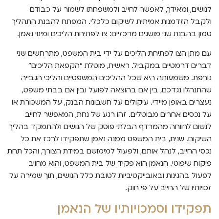
לנושים, ומאידך, לאפשר לחייב ולמשפחתו לשמור על כבודם
ולקבל הזדמנות אמיתית לשיקום כלכלי. המפתח להבנת התהליך
טמון בהבנת שני מושגים מרכזיים: צו לפתיחת הליכים ומינוי נאמן.
עם מתן הצו לפתיחת הליכים על ידי בית המשפט, מתרחשים שני
דברים דרמטיים במקביל. ראשית, מוטלת "הקפאת הליכים"
גורפת. משמעותה היא שכל ההליכים המשפטיים והליכי הגבייה
שהתנהלו נגדכם, בין אם בהוצאה לפועל ובין אם בבתי משפט,
נעצרים באופן מיידי. עיקולים על חשבונות הבנק, על המשכורת או
על נכסים אחרים מבוטלים. זהו רגע של נחת, המאפשר לחייב
לנשום לרווחה מהמרדף הבלתי פוסק של הנושים ולהתמקד בהליך
השיקום. שנית, בית המשפט ממנה נאמן שתפקידו לרכז את כל
נכסי החייב, לנהל אותם, ולפעול למימושם במידת הצורך, והכל תחת
פיקוח שיפוטי. הנאמן הוא פקיד של בית המשפט, והוא מחויב
לפעול בהגינות ובאובייקטיביות לטובת כלל הנושים, תוך שמירה על
זכויותיו של החייב על פי חוק.
תפקידו וסמכויותיו של הנאמן