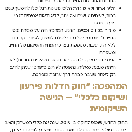
החובות והתנהלות החייב נתפסה בחשדנות.
הליך ארוך ולא מוגדר:
הליכי פשיטת רגל יכלו להימשך שנים
רבות, לעיתים 7 שנים ואף יותר, ללא ודאות אמיתית לגבי
מועד סיומם.
מיקוד בכינוס נכסים:
הדגש המרכזי היה על מכירת נכסי
החייב ("כינוס ומימוש") כדי לשלם לנושים, לעיתים קרובות
ללא התחשבות מספקת בצרכי המחיה והשיקום של החייב
ומשפחתו.
הפטר כפרס:
קבלת ההפטר (פטור משארית החובות) לא
הייתה מובנת מאליה, ונתפסה לעיתים כ"פרס" שניתן לחייב
רק לאחר שעבר כברת דרך ארוכה ומפרכת.
המהפכה: "חוק חדלות פירעון
ושיקום כלכלי" – הגישה
השיקומית
החוק החדש, שנכנס לתוקף ב-2019, שינה את כללי המשחק והציב
מטרה כפולה: מחד, הגדלת שיעור החוב שייפרע לנושים, ומאידך,