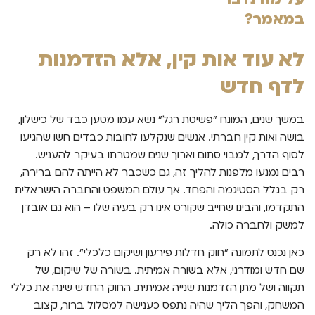
במאמר?
לא עוד אות קין, אלא הזדמנות
לדף חדש
במשך שנים, המונח "פשיטת רגל" נשא עמו מטען כבד של כישלון,
בושה ואות קין חברתי. אנשים שנקלעו לחובות כבדים חשו שהגיעו
לסוף הדרך, למבוי סתום וארוך שנים שמטרתו בעיקר להעניש.
רבים נמנעו מלפנות להליך זה, גם כשכבר לא הייתה להם ברירה,
רק בגלל הסטיגמה והפחד. אך עולם המשפט והחברה הישראלית
התקדמו, והבינו שחייב שקורס אינו רק בעיה שלו – הוא גם אובדן
למשק ולחברה כולה.
כאן נכנס לתמונה "חוק חדלות פירעון ושיקום כלכלי". זהו לא רק
שם חדש ומודרני, אלא בשורה אמיתית. בשורה של שיקום, של
תקווה ושל מתן הזדמנות שנייה אמיתית. החוק החדש שינה את כללי
המשחק, והפך הליך שהיה נתפס כענישה למסלול ברור, קצוב