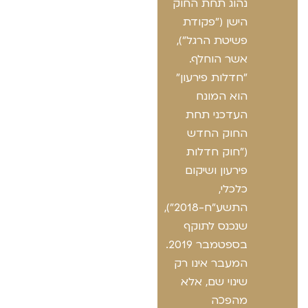
נהוג תחת החוק
הישן ("פקודת
פשיטת הרגל"),
אשר הוחלף.
"חדלות פירעון"
הוא המונח
העדכני תחת
החוק החדש
("חוק חדלות
פירעון ושיקום
כלכלי,
התשע"ח-2018"),
שנכנס לתוקף
בספטמבר 2019.
המעבר אינו רק
שינוי שם, אלא
מהפכה