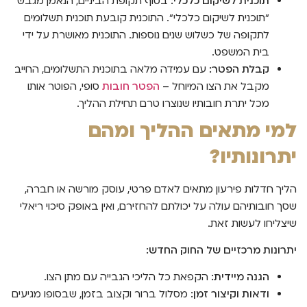
תוכנית לשיקום כלכלי:
בסוף תקופת הביניים, הנאמן מגבש
"תוכנית לשיקום כלכלי". התוכנית קובעת תוכנית תשלומים
לתקופה של כשלוש שנים נוספות. התוכנית מאושרת על ידי
בית המשפט.
קבלת הפטר:
עם עמידה מלאה בתוכנית התשלומים, החייב
מקבל את הצו המיוחל –
הפטר חובות
סופי, הפוטר אותו
מכל יתרת חובותיו שנוצרו טרם תחילת ההליך.
למי מתאים ההליך ומהם
יתרונותיו?
הליך חדלות פירעון מתאים לאדם פרטי, עוסק מורשה או חברה,
שסך חובותיהם עולה על יכולתם להחזירם, ואין באופק סיכוי ריאלי
שיצליחו לעשות זאת.
יתרונות מרכזיים של החוק החדש:
הגנה מיידית:
הקפאת כל הליכי הגבייה עם מתן הצו.
ודאות וקיצור זמן:
מסלול ברור וקצוב בזמן, שבסופו מגיעים