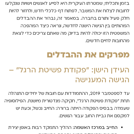
בזמן ותכליתי, שמטרתו העיקרית היא לסייע לאנשים וישויות שנקלעו
לחובות לצלוח את המשבר, לפתוח דף כלכלי חדש, ולחזור להיות
חלק פעיל ותורם בחברה. במאמר זה, נבהיר את ההבדלים
המהותיים בין הגישה הישנה לחדשה, ונראה כיצד המהפכה
המשפטית הזו יכולה להיות בדיוק מה שאתם צריכים כדי לצאת
מהחובות לחיים חדשים.
מפרקים את ההבדלים
העידן הישן: "פקודת פשיטת הרגל" –
הגישה המענישה
עד לספטמבר 2019, ההתמודדות עם חובות של יחידים התנהלה
תחת "פקודת פשיטת הרגל", חקיקה מנדטורית מיושנת. הפילוסופיה
שעמדה בבסיס הפקודה הייתה ברורה: החייב נכשל, וכעת יש
למקסם את גביית החוב עבור הנושים.
החייב במרכז האשמה:
ההליך התמקד רבות באופן יצירת