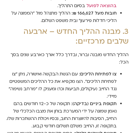
בהוצאה לפועל
בסיום התהליך.
חובות מעל 166,627 ₪:
ההליך מתנהל מול "הממונה על
הליכי חדלות פירעון" ובית משפט השלום.
3. מבנה ההליך החדש – ארבעה
שלבים מרכזיים:
ההליך החדש מובנה וברור, ובדרך כלל אורך כארבע שנים בסך
הכל:
צו לפתיחת הליכים:
עם הגשת הבקשה ואישורה, ניתן "צו
לפתיחת הליכים". הצו מקפיא את כל ההליכים המשפטיים
נגד החייב (עיקולים, תביעות וכו') ומעניק לו "מרחב נשימה"
מיידי.
תקופת ביניים (בדיקה):
תקופה של כ-12 חודשים בהם
נאמן שמונה על ידי המערכת בוחן את מצבו הכלכלי של
החייב, הסיבות להיווצרות החוב, נכסיו ויכולת ההשתכרות שלו.
בתקופה זו, החייב משלם תשלום חודשי קבוע.