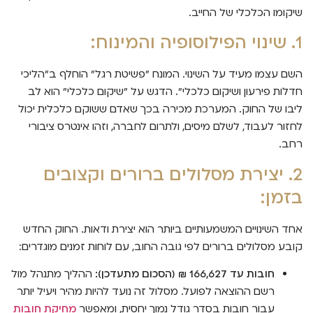
שיקומו הכלכלי של החייב.
1. שינוי הפילוסופיה והמינוח:
השם עצמו מעיד על השינוי. המונח "פשיטת רגל" הוחלף ב"הליכי
חדלות פירעון ושיקום כלכלי". הדגש על "שיקום כלכלי" הוא לב
ליבו של החוק. המערכת מכירה בכך שאדם ששוקם כלכלית יכול
לחזור לעבוד, לשלם מיסים, ולתרום לחברה, וזהו אינטרס ציבורי
רחב.
2. יצירת מסלולים ברורים וקצובים
בזמן:
אחד השינויים המשמעותיים ביותר הוא יצירת ודאות. החוק החדש
קובע מסלולים ברורים לפי גובה החוב, עם לוחות זמנים מוגדרים:
חובות עד 166,627 ₪ (הסכום מתעדכן):
ההליך מתנהל מול
רשם ההוצאה לפועל. מסלול זה נועד להיות מהיר ויעיל יותר
עבור חובות בסדר גודל נמוך יחסית, ומאפשר
מחיקת חובות