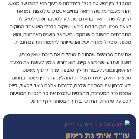
ההבדל בין "פשיטת רגל" ל"חדלות פירעון" הוא תהום של ממש.
זהו המעבר מגישה הרואה בחייב אשם שיש למצות עמו את
הדין, לגישה הרואה בו אדם שנקלע למשבר ושיש לסייע לו
לצאת ממנו. חוק חדלות פירעון ושיקום כלכלי הוא אחד החוקים
החברתיים החשובים שנחקקו בישראל בשנים האחרונות, והוא
מספק מסלול מוגדר, יעיל ואנושי יותר להתמודדות עם חובות.
אם אתם מרגישים שהחובות מנהלים את חייכם ושאין מוצא,
חשוב שתדעו שהמוצא קיים. הוא דורש אומץ לעשות את הצעד
הראשון, ונכונות לעבור תהליך מובנה. פנייה לייעוץ משפטי
מקצועי היא קריטית להצלחת התהליך. עורך דין מנוסה בתחום
ידע לבחון את המקרה שלכם, להנחות אתכם כיצד לפעול, לייצג
אתכם מול המערכת, ולהבטיח שתמצו את כל הזכויות המגיעות
לכם על פי החוק החדש, בדרך הבטוחה לדף חדש.
עו"ד איתי גת רימון