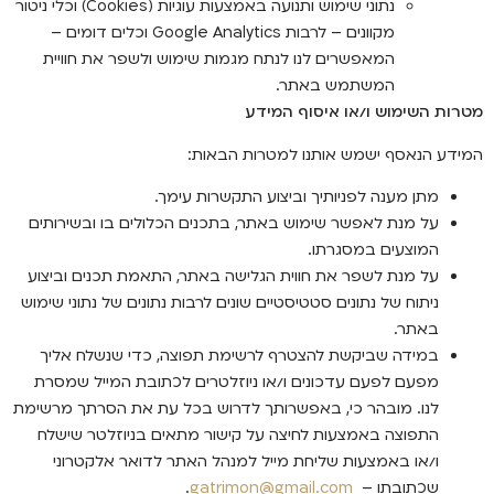
נתוני שימוש ותנועה באמצעות עוגיות (Cookies) וכלי ניטור
מקוונים – לרבות Google Analytics וכלים דומים –
המאפשרים לנו לנתח מגמות שימוש ולשפר את חוויית
המשתמש באתר.
מטרות השימוש ו/או איסוף המידע
המידע הנאסף ישמש אותנו למטרות הבאות:
מתן מענה לפניותיך וביצוע התקשרות עימך.
על מנת לאפשר שימוש באתר, בתכנים הכלולים בו ובשירותים
המוצעים במסגרתו.
על מנת לשפר את חווית הגלישה באתר, התאמת תכנים וביצוע
ניתוח של נתונים סטטיסטיים שונים לרבות נתונים של נתוני שימוש
באתר.
במידה שביקשת להצטרף לרשימת תפוצה, כדי שנשלח אליך
מפעם לפעם עדכונים ו/או ניוזלטרים לכתובת המייל שמסרת
לנו. מובהר כי, באפשרותך לדרוש בכל עת את הסרתך מרשימת
התפוצה באמצעות לחיצה על קישור מתאים בניוזלטר שישלח
ו/או באמצעות שליחת מייל למנהל האתר לדואר אלקטרוני
שכתובתו –
gatrimon@gmail.com
.