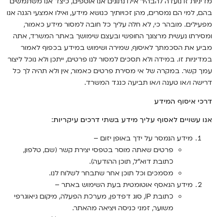
מדיניות זו נועדה להבהיר אילו נתונים אנו אוספים, כיצד אנו משתמשים
בהם, למי הם נמסרים, מהן זכויותיך כנושא מידע, ואילו אמצעי הגנה אנו
מפעילים. מובהר כי, לא חלה עליך כל חובה למסור מידע כאמור,
ומסירתו נעשית מרצונך החופשי ובעצם שימושך באתר המשרד, אתה
מביע את הסכמתך לאיסוף, שמירה ושימוש במידע בכפוף לאמור
במדיניות זו. במידה ולא תסכים למסור לנו פרטים, ייתכן ולא נוכל ליצור
עמך קשר. במקרה של אי מסירת פרטים כאמור, אין ולא תהיה לך כל
דרישה ו/או טענה ו/או תביעה כנגד המשרד.
דרכי איסוף המידע
אנו עשויים לאסוף עליך מידע בשתי דרכים עיקריות
:
מידע הנמסר על ידך באופן יזום –
פרטים שאתה מוסר בטפסי יצירת קשר (שם, טלפון,
כתובת דוא”ל, תוכן ההודעה).
מסמכים וכל תוכן אחר שתבחר לשלוח לנו.
מידע הנאסף אוטומטית בעת השימוש באתר –
כתובת IP, סוג דפדפן, מערכת הפעלה, מיקום גיאוגרפי
משוער, זמני כניסה ויציאה מהאתר.