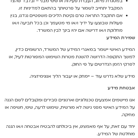
במסגרת מיזוג, העברת פעילות או שינוי מבני – ובלבד שהצד
המקבל יתחייב לשמור על פרטיותך בהתאם למדיניות זו.
אם תתקבל התראה טרם נקיטת הליכים משפטיים נגדנו, בגין
פעולות שבוצעו על ידיך ו/או מי מטעמך וכן בכל תביעה ו/או
מחלוקת ו/או דרישה אם יהיו בינך לבין המשרד.
שמירת המידע
המידע האישי יישמר במאגרי המידע של המשרד, הרשומים כדין,
למשך התקופה הדרושה להשגת מטרות השימוש המפורטות לעיל, או
לפרקי הזמן הנדרשים על פי החוק.
מידע שלא נדרש עוד – יימחק או יעבור הליך אנונימיזציה.
אבטחת מידע
אנו מיישמים אמצעים טכנולוגיים וארגוניים סבירים ומקובלים לשם הגנה
על המידע האישי מפני גישה לא מורשית, שימוש לרעה, שינוי, חשיפה או
מחיקה.
יחד עם זאת, על אף מאמצינו, אין ביכולתנו להבטיח אבטחה ו/או הגנה
מוחלטת של המידע.