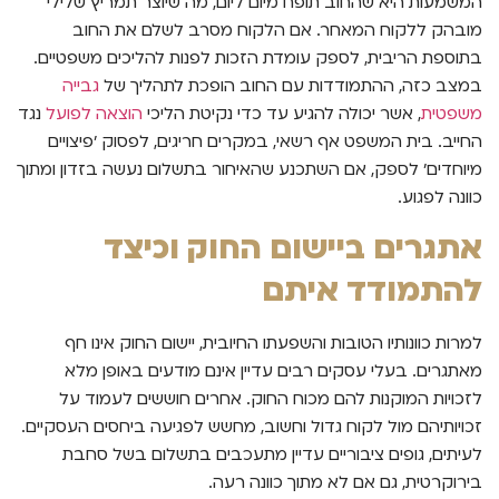
המשמעות היא שהחוב תופח מיום ליום, מה שיוצר תמריץ שלילי
מובהק ללקוח המאחר. אם הלקוח מסרב לשלם את החוב
בתוספת הריבית, לספק עומדת הזכות לפנות להליכים משפטיים.
במצב כזה, ההתמודדות עם החוב הופכת לתהליך של
גבייה
משפטית
, אשר יכולה להגיע עד כדי נקיטת הליכי
הוצאה לפועל
נגד
החייב. בית המשפט אף רשאי, במקרים חריגים, לפסוק 'פיצויים
מיוחדים' לספק, אם השתכנע שהאיחור בתשלום נעשה בזדון ומתוך
כוונה לפגוע.
אתגרים ביישום החוק וכיצד
להתמודד איתם
למרות כוונותיו הטובות והשפעתו החיובית, יישום החוק אינו חף
מאתגרים. בעלי עסקים רבים עדיין אינם מודעים באופן מלא
לזכויות המוקנות להם מכוח החוק. אחרים חוששים לעמוד על
זכויותיהם מול לקוח גדול וחשוב, מחשש לפגיעה ביחסים העסקיים.
לעיתים, גופים ציבוריים עדיין מתעכבים בתשלום בשל סחבת
בירוקרטית, גם אם לא מתוך כוונה רעה.