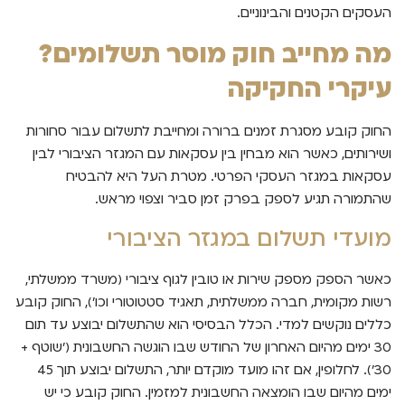
העסקים הקטנים והבינוניים.
מה מחייב חוק מוסר תשלומים?
עיקרי החקיקה
החוק קובע מסגרת זמנים ברורה ומחייבת לתשלום עבור סחורות
ושירותים, כאשר הוא מבחין בין עסקאות עם המגזר הציבורי לבין
עסקאות במגזר העסקי הפרטי. מטרת העל היא להבטיח
שהתמורה תגיע לספק בפרק זמן סביר וצפוי מראש.
מועדי תשלום במגזר הציבורי
כאשר הספק מספק שירות או טובין לגוף ציבורי (משרד ממשלתי,
רשות מקומית, חברה ממשלתית, תאגיד סטטוטורי וכו'), החוק קובע
כללים נוקשים למדי. הכלל הבסיסי הוא שהתשלום יבוצע עד תום
30 ימים מהיום האחרון של החודש שבו הוגשה החשבונית ('שוטף +
30'). לחלופין, אם זהו מועד מוקדם יותר, התשלום יבוצע תוך 45
ימים מהיום שבו הומצאה החשבונית למזמין. החוק קובע כי יש