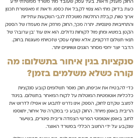
החוק מעניק ודאות. בעל עסק שעובד מול משרד ממשלתי יודע
כעת בדיוק מתי הוא צפוי לקבל את כספו. ודאות זו מאפשרת תכנון
ארוך טווח, קבלת החלטות מושכלת לגבי השקעות עתידיות
והתחייבויות פיננסיות. יתרה מכך, החוק מחזק את מעמדו של הספק
הקטן במשא ומתן מול לקוחות גדולים. הוא אינו עוד 'בן ערובה' של
תנאי תשלום דרקוניים, אלא שותף עסקי שזכויותיו מעוגנות בחוק.
הדבר יוצר יחסי מסחר הוגנים ושוויוניים יותר.
סנקציות בגין איחור בתשלום: מה
קורה כשלא משלמים בזמן?
כדי להבטיח את אכיפתו, חוק מוסר תשלומים קובע סנקציות
כלכליות אוטומטיות המוטלות על לקוח המאחר בתשלום. בניגוד
למצב שקדם לחוק, הספק אינו נדרש לתבוע או אפילו לדרוש את
הריבית באופן מיוחד. החוק קובע כי במקרה של איחור, יתווספו
לחוב באופן אוטומטי הפרשי הצמדה וריבית פיגורים, בשיעור
שנקבע על ידי החשב הכללי במשרד האוצר.