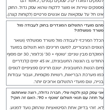
לספקים המוגדרים כ'עסקים קטנים', כאשר הם
מספקים שירות או מוצר ללקוח שהוא עסק גדול. החוק
אינו חל על עסקאות עם אנשים פרטיים (לקוחות קצה).
מהם מועדי התשלום המוגדרים בחוק לעבודה מול
משרד ממשלתי?
הכלל המרכזי לעבודה מול משרד ממשלתי (ושאר
הגופים הציבוריים, למעט חריגים) הוא תשלום במועד
המוקדם מבין שניים: 'שוטף + 30' (כלומר, 30 יום מסוף
החודש בו הוגשה החשבונית), או 45 ימים קלנדריים
מיום הגשת החשבונית. ישנם חריגים ספציפיים לגופים
כמו מערכת הבריאות, רשויות מקומיות, ועבור עבודות
בנייה, שם מועדי התשלום ארוכים יותר.
אני עסק קטן ולקוח שלי, חברה גדולה, רוצה שאחתום
על חוזה עם תנאי תשלום 'שוטף + 90'. האם זה חוקי?
לא. זוהי בדיוק אחת הסיטואציות שהחוק נועד למנוע.