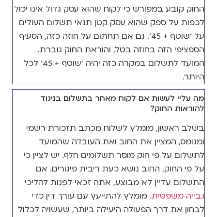
החוק קובע במפורש כי לקוח שהוא עסק גדול אינו יכול
לכפות על ספק שהוא עסק קטן תנאי תשלום העולים
על 'שוטף + 45'. גם אם תחתום על חוזה כזה, הסעיף
הספציפי הזה בחוזה בטל, והוראת החוק גוברת.
המועד לתשלום במקרה כזה יהיה 'שוטף + 45' לכל
היותר.
מה עליי לעשות אם לקוח מאחר בתשלום בניגוד
להוראות החוק?
בשלב ראשון, מומלץ לשלוח מכתב תזכורת רשמי
ומנומס, המציין את החוב ואת העובדה שהמועד
לתשלום על פי חוק מוסר תשלומים חלף. יש לציין כי
על פי החוק, החוב נושא כעת ריבית פיגורים. אם
התשלום עדיין לא מבוצע, אתה זכאי לפנות להליכי
גבייה משפטית
. מומלץ להתייעץ עם עורך דין כדי
לבחון את דרך הפעולה היעילה ביותר, שעשויה לכלול