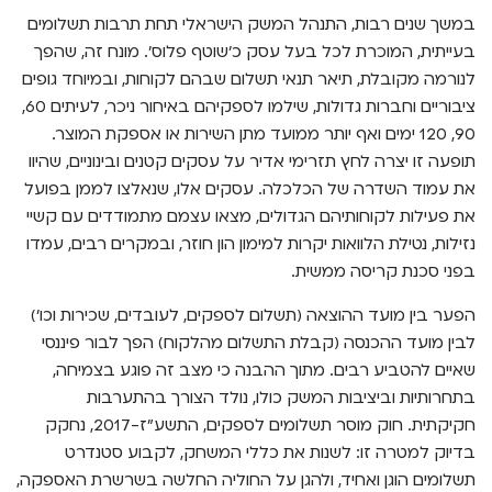
במשך שנים רבות, התנהל המשק הישראלי תחת תרבות תשלומים
בעייתית, המוכרת לכל בעל עסק כ'שוטף פלוס'. מונח זה, שהפך
לנורמה מקובלת, תיאר תנאי תשלום שבהם לקוחות, ובמיוחד גופים
ציבוריים וחברות גדולות, שילמו לספקיהם באיחור ניכר, לעיתים 60,
90, 120 ימים ואף יותר ממועד מתן השירות או אספקת המוצר.
תופעה זו יצרה לחץ תזרימי אדיר על עסקים קטנים ובינוניים, שהיוו
את עמוד השדרה של הכלכלה. עסקים אלו, שנאלצו לממן בפועל
את פעילות לקוחותיהם הגדולים, מצאו עצמם מתמודדים עם קשיי
נזילות, נטילת הלוואות יקרות למימון הון חוזר, ובמקרים רבים, עמדו
בפני סכנת קריסה ממשית.
הפער בין מועד ההוצאה (תשלום לספקים, לעובדים, שכירות וכו')
לבין מועד ההכנסה (קבלת התשלום מהלקוח) הפך לבור פיננסי
שאיים להטביע רבים. מתוך ההבנה כי מצב זה פוגע בצמיחה,
בתחרותיות וביציבות המשק כולו, נולד הצורך בהתערבות
חקיקתית. חוק מוסר תשלומים לספקים, התשע"ז-2017, נחקק
בדיוק למטרה זו: לשנות את כללי המשחק, לקבוע סטנדרט
תשלומים הוגן ואחיד, ולהגן על החוליה החלשה בשרשרת האספקה,