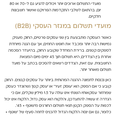
מועדי התשלום ארוכים יותר ויכולים להגיע גם ל-70 או 80
יום, בהתאם לשלבי התקדמות הפרויקט ואישור חשבונות
חלקיים.
מועדי תשלום במגזר העסקי (B2B)
כאשר העסקה מתבצעת בין שני עסקים פרטיים, החוק מעניק
גמישות רבה יותר ומכבד את חופש החוזים, אך עם הגנה מיוחדת
לספקים קטנים. ברירת המחדל שקובע החוק, בהיעדר הסכמה
אחרת בין הצדדים, היא תשלום תוך 45 ימים מיום המצאת
החשבונית. עם זאת, הצדדים רשאים להסכים בכתב על מועד
תשלום מאוחר יותר.
כאן נכנסת לתמונה ההגנה המהותית ביותר על עסקים קטנים. החוק
קובע כי אם הספק הוא 'עוסק זעיר' או 'עסק קטן' (שהוגדר כעסק
שמחזור עסקאותיו השנתי אינו עולה על 1.5 מיליון שקלים, אם כי
הגדרה זו עשויה להתעדכן), והלקוח הוא עסק גדול, הלקוח אינו יכול
לכפות על הספק הקטן תנאי תשלום החורגים מ'שוטף + 45'.
כלומר, גם אם ינסה הלקוח הגדול להכניס לחוזה סעיף של 'שוטף +