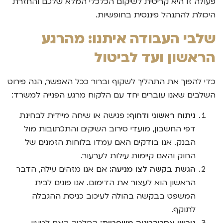
פעולה זו היא קריטית לשיקום הכלכלי המלא שלכם והחזרת
היכולת להתנהל פיננסית בחופשיות.
שלבי העבודה איתנו: מהרגע
הראשון ועד לביטול
כדי להפוך את התהליך לשקוף וברור ככל האפשר, הנה פירוט
השלבים שאנו עוברים יחד עם הלקוח מרגע הפנייה למשרד:
ניתוח ראשוני ודחוף:
פגישה או שיחה מיידית לבחינת
דפי החשבון, מועדי סירוב השיקים והתכתובות מול
הבנק. אנו בודקים האם עמדו בלוחות הזמנים של
החוק והאם קיימות עילות לערעור.
הגשת בקשה לצו מניעה:
אם אנו מזהים עילה, הדבר
הראשון הוא לעצור את הדימום. אנו פונים לבית
המשפט בבקשה בהולה לעיכוב כניסת ההגבלה
לתוקף.
גיבוש אסטרטגיה משפטית:
החלטה האם לטעון