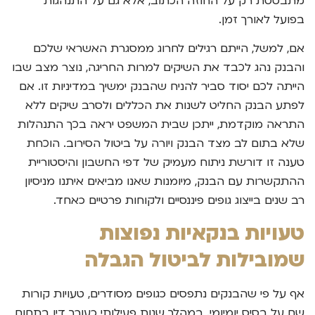
מתבססת רק על החוזה הכתוב, אלא גם על התנהגות
בפועל לאורך זמן.
אם, למשל, הייתם רגילים לחרוג ממסגרת האשראי שלכם
והבנק נהג לכבד את השיקים למרות החריגה, נוצר מצב שבו
הייתה לכם יסוד סביר להניח שהבנק ימשיך במדיניות זו. אם
לפתע הבנק החליט לשנות את הכללים ולסרב שיקים ללא
התראה מוקדמת, ייתכן שבית המשפט יראה בכך התנהלות
שלא בתום לב מצד הבנק ויורה על ביטול הסירוב. הוכחת
טענה זו דורשת ניתוח מעמיק של דפי החשבון והיסטוריית
ההתקשרות עם הבנק, מיומנות שאנו מביאים איתנו מניסיון
רב שנים בייצוג גופים פיננסיים ולקוחות פרטיים כאחד.
טעויות בנקאיות נפוצות
שמובילות לביטול הגבלה
אף על פי שהבנקים נתפסים כגופים מסודרים, טעויות קורות
שם על בסיס יומיומי. במהלך שנות פעילותי כעורך דין בתחום,