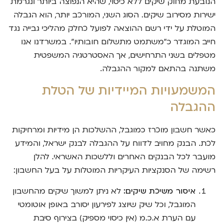
הנובעת מחוק שיקים ללא כיסוי, שהיא הנפוצה ביותר ונגרמת
ישירות מסירוב שיקים. הסוג השני, המורכב יותר, הוא הגבלה
המוטלת על ידי רשם ההוצאה לפועל כחלק מהליכי גבייה נגד
חייב המוגדר כ"משתמט מתשלום חובותיו". במשרדנו אנו
מטפלים בשני התרחישים, אך האסטרטגיה המשפטית
משתנה בהתאם למקור ההגבלה.
המשמעויות המיידיות של הטלת
ההגבלה
כאשר חשבון מוכרז כמוגבל, ההשלכות הן מידיות ומרחיקות
לכת. הבנק מחויב לדווח על ההגבלה לבנק ישראל, והמידע
מועבר לכל הבנקים האחרים וללשכות האשראי. להלן
רשימה של הסנקציות העיקריות המוטלות על בעל החשבון:
איסור משיכת שיקים:
לא ניתן למשוך שיקים מהחשבון
המוגבל, וכל שיק שיוצג לפירעון יסורב באופן אוטומטי
עם הערת א.כ.מ (אין כיסוי מספיק) בצירוף סיבת