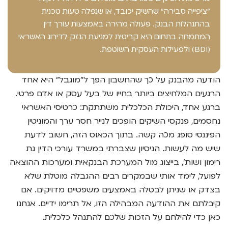
"ציפייה סבירה" שהשיק יכובד, או שנפלה טעות טכנית
בהתנהלות הבנק. פעולה מהירה באמצעות עורך דין
המתמחה בתחום היא קריטית למניעת הנזק לדירוג האשראי
(BDI) ולפעילות העסקית השוטפת.
הודעה מהבנק על כך שהחשבון הפך ל"מוגבל" היא אחד
הרגעים המלחיצים ביותר בחייו של בעל עסק או אדם פרטי.
ברגע אחד, היכולת הכלכלית משתתקת: כרטיסי האשראי
נחסמים, פנקסי השיקים הופכים לנייר חסר ערך והמוניטין
הפיננסי סופג מכה קשה. בתוך הכאוס הזה, חשוב לדעת
שיש מה לעשות. הניסיון שצברתי במשרד עורכי הדין גת
רימון ושות', בייצוג מול המערכת הבנקאית ומערכות ההוצאה
לפועל, לימד אותי שבמקרים רבים ההגבלה מוטלת שלא
בצדק או שניתן לבטלה באמצעים משפטיים מדויקים. אם
קיבלתם את ההודעה המבהילה הזו, אל תרימו ידיים. אנחנו
כאן כדי להילחם על הזכות שלכם להתנהל כלכלית.