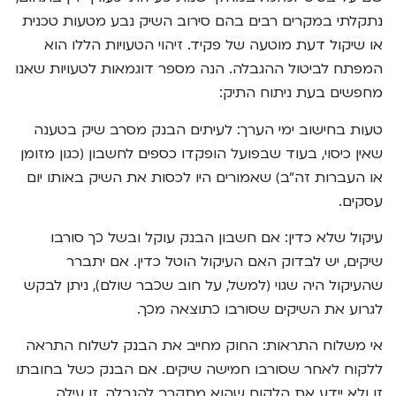
נתקלתי במקרים רבים בהם סירוב השיק נבע מטעות טכנית
או שיקול דעת מוטעה של פקיד. זיהוי הטעויות הללו הוא
המפתח לביטול ההגבלה. הנה מספר דוגמאות לטעויות שאנו
מחפשים בעת ניתוח התיק:
טעות בחישוב ימי הערך: לעיתים הבנק מסרב שיק בטענה
שאין כיסוי, בעוד שבפועל הופקדו כספים לחשבון (כגון מזומן
או העברות זה"ב) שאמורים היו לכסות את השיק באותו יום
עסקים.
עיקול שלא כדין: אם חשבון הבנק עוקל ובשל כך סורבו
שיקים, יש לבדוק האם העיקול הוטל כדין. אם יתברר
שהעיקול היה שגוי (למשל, על חוב שכבר שולם), ניתן לבקש
לגרוע את השיקים שסורבו כתוצאה מכך.
אי משלוח התראות: החוק מחייב את הבנק לשלוח התראה
ללקוח לאחר שסורבו חמישה שיקים. אם הבנק כשל בחובתו
זו ולא יידע את הלקוח שהוא מתקרב להגבלה, זו עילה